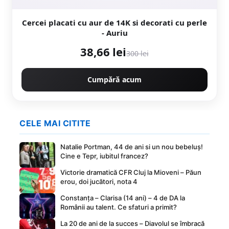
Cercei placati cu aur de 14K si decorati cu perle
- Auriu
38,66 lei
300 lei
Cumpără acum
CELE MAI CITITE
Natalie Portman, 44 de ani si un nou bebeluș!
Cine e Tepr, iubitul francez?
Victorie dramatică CFR Cluj la Mioveni – Păun
erou, doi jucători, nota 4
Constanța – Clarisa (14 ani) – 4 de DA la
Românii au talent. Ce sfaturi a primit?
La 20 de ani de la succes – Diavolul se îmbracă