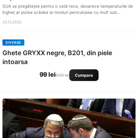
SUA se pregătește pentru o vată rece, deoarece temperaturile de
îngheț ar putea scădea la niveluri periculoase cu mult sub...
23.12.2022
DIVERSE
Ghete GRYXX negre, B201, din piele
intoarsa
99 lei
509 lei
Cumpara