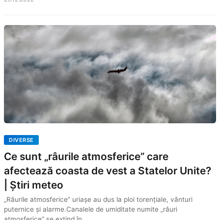
DIVERSE
Ce sunt „râurile atmosferice” care
afectează coasta de vest a Statelor Unite?
| Știri meteo
„Râurile atmosferice” uriașe au dus la ploi torenţiale, vânturi
puternice și alarme.Canalele de umiditate numite „râuri
atmosferice” se extind în...