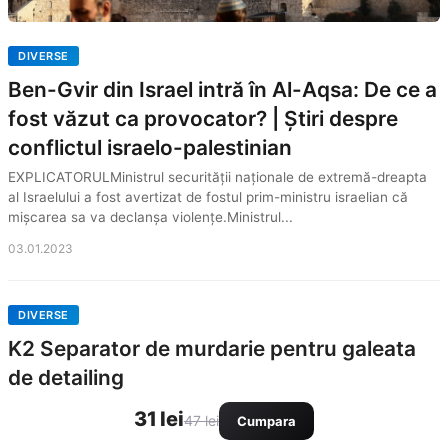
DIVERSE
Ben-Gvir din Israel intră în Al-Aqsa: De ce a
fost văzut ca provocator? | Știri despre
conflictul israelo-palestinian
EXPLICATORULMinistrul securității naționale de extremă-dreapta
al Israelului a fost avertizat de fostul prim-ministru israelian că
mișcarea sa va declanșa violențe.Ministrul...
03.01.2023
DIVERSE
K2 Separator de murdarie pentru galeata
de detailing
31 lei
47 lei
Cumpara