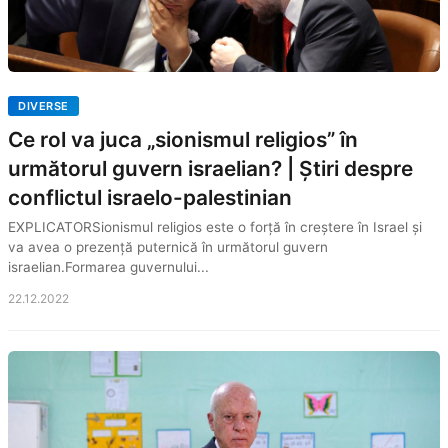
DIVERSE
Ce rol va juca „sionismul religios” în
următorul guvern israelian? | Știri despre
conflictul israelo-palestinian
EXPLICATORSionismul religios este o forță în creștere în Israel și
va avea o prezență puternică în următorul guvern
israelian.Formarea guvernului...
22.12.2022