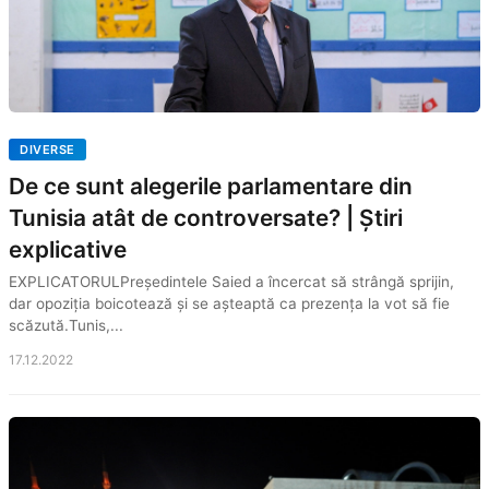
DIVERSE
De ce sunt alegerile parlamentare din
Tunisia atât de controversate? | Știri
explicative
EXPLICATORULPreședintele Saied a încercat să strângă sprijin,
dar opoziția boicotează și se așteaptă ca prezența la vot să fie
scăzută.Tunis,...
17.12.2022