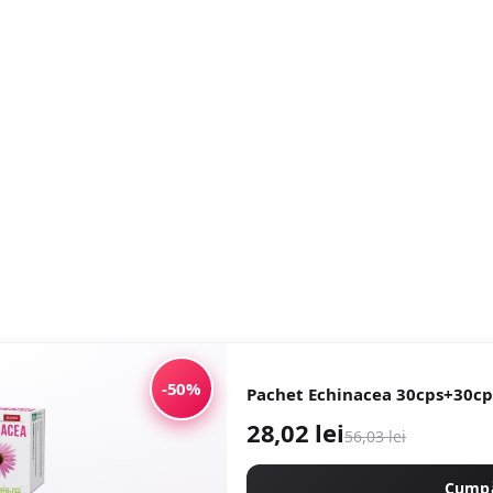
-50%
Pachet Echinacea 30cps+30cp
28,02 lei
56,03 lei
Cump