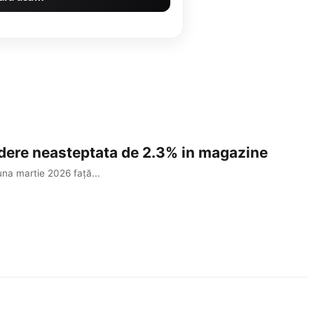
adere neasteptata de 2.3% in magazine
una martie 2026 față...