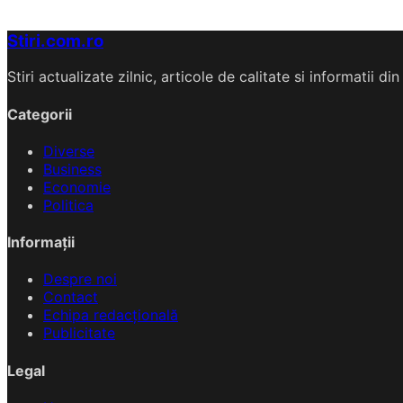
Stiri.com.ro
Stiri actualizate zilnic, articole de calitate si informatii 
Categorii
Diverse
Business
Economie
Politica
Informații
Despre noi
Contact
Echipa redacțională
Publicitate
Legal