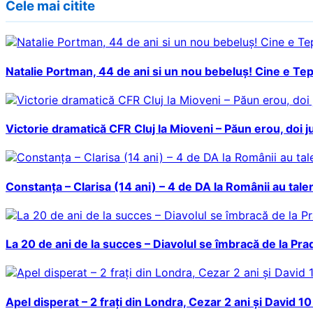
Cele mai citite
Natalie Portman, 44 de ani si un nou bebeluș! Cine e Tepr
Victorie dramatică CFR Cluj la Mioveni – Păun erou, doi ju
Constanța – Clarisa (14 ani) – 4 de DA la Românii au talen
La 20 de ani de la succes – Diavolul se îmbracă de la Pra
Apel disperat – 2 frați din Londra, Cezar 2 ani și David 1