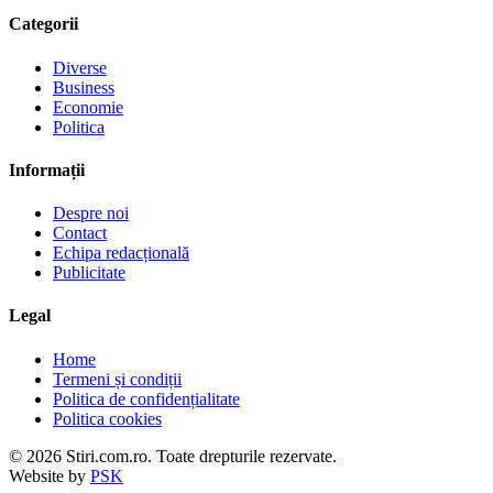
Categorii
Diverse
Business
Economie
Politica
Informații
Despre noi
Contact
Echipa redacțională
Publicitate
Legal
Home
Termeni și condiții
Politica de confidențialitate
Politica cookies
© 2026 Stiri.com.ro. Toate drepturile rezervate.
Website by
PSK