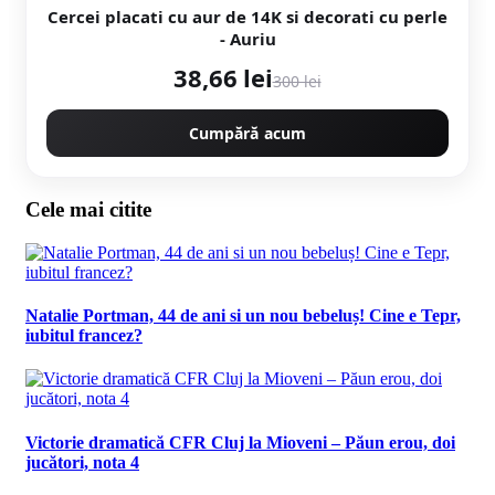
Cercei placati cu aur de 14K si decorati cu perle
- Auriu
38,66 lei
300 lei
Cumpără acum
Cele mai citite
Natalie Portman, 44 de ani si un nou bebeluș! Cine e Tepr,
iubitul francez?
Victorie dramatică CFR Cluj la Mioveni – Păun erou, doi
jucători, nota 4