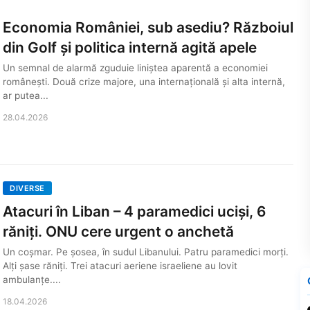
Economia României, sub asediu? Războiul
din Golf și politica internă agită apele
Un semnal de alarmă zguduie liniștea aparentă a economiei
românești. Două crize majore, una internațională și alta internă,
ar putea...
28.04.2026
DIVERSE
Atacuri în Liban – 4 paramedici uciși, 6
răniți. ONU cere urgent o anchetă
Un coșmar. Pe șosea, în sudul Libanului. Patru paramedici morți.
Alți șase răniți. Trei atacuri aeriene israeliene au lovit
ambulanțe....
18.04.2026