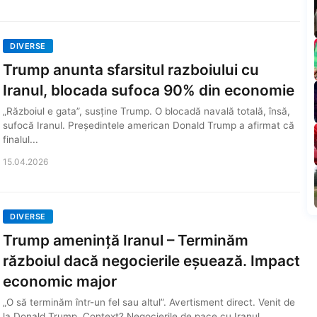
DIVERSE
Trump anunta sfarsitul razboiului cu
Iranul, blocada sufoca 90% din economie
„Războiul e gata”, susține Trump. O blocadă navală totală, însă,
sufocă Iranul. Președintele american Donald Trump a afirmat că
finalul...
15.04.2026
DIVERSE
Trump amenință Iranul – Terminăm
războiul dacă negocierile eșuează. Impact
economic major
„O să terminăm într-un fel sau altul”. Avertisment direct. Venit de
la Donald Trump. Context? Negocierile de pace cu Iranul....