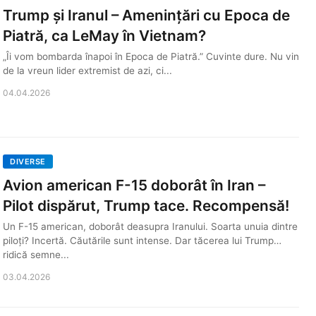
Trump și Iranul – Amenințări cu Epoca de
Piatră, ca LeMay în Vietnam?
„Îi vom bombarda înapoi în Epoca de Piatră.” Cuvinte dure. Nu vin
de la vreun lider extremist de azi, ci...
04.04.2026
DIVERSE
Avion american F-15 doborât în Iran –
Pilot dispărut, Trump tace. Recompensă!
Un F-15 american, doborât deasupra Iranului. Soarta unuia dintre
piloți? Incertă. Căutările sunt intense. Dar tăcerea lui Trump…
ridică semne...
03.04.2026