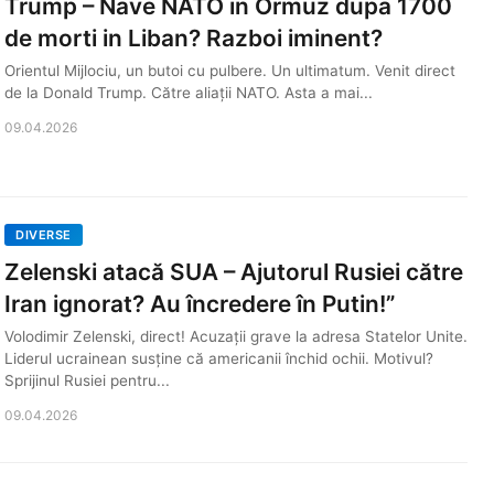
Trump – Nave NATO in Ormuz dupa 1700
de morti in Liban? Razboi iminent?
Orientul Mijlociu, un butoi cu pulbere. Un ultimatum. Venit direct
de la Donald Trump. Către aliații NATO. Asta a mai...
09.04.2026
DIVERSE
Zelenski atacă SUA – Ajutorul Rusiei către
Iran ignorat? Au încredere în Putin!”
Volodimir Zelenski, direct! Acuzații grave la adresa Statelor Unite.
Liderul ucrainean susține că americanii închid ochii. Motivul?
Sprijinul Rusiei pentru...
09.04.2026