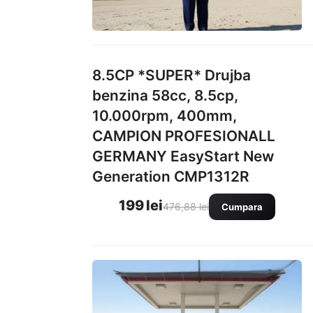
8.5CP *SUPER* Drujba
benzina 58cc, 8.5cp,
10.000rpm, 400mm,
CAMPION PROFESIONALL
GERMANY EasyStart New
Generation CMP1312R
199 lei
476,88 lei
Cumpara