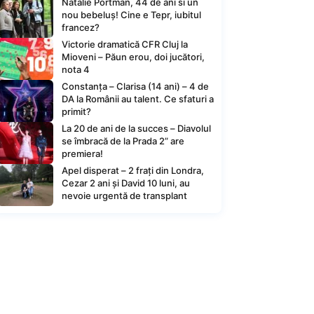
Natalie Portman, 44 de ani si un
nou bebeluș! Cine e Tepr, iubitul
francez?
Victorie dramatică CFR Cluj la
Mioveni – Păun erou, doi jucători,
nota 4
Constanța – Clarisa (14 ani) – 4 de
DA la Românii au talent. Ce sfaturi a
primit?
La 20 de ani de la succes – Diavolul
se îmbracă de la Prada 2” are
premiera!
Apel disperat – 2 frați din Londra,
Cezar 2 ani și David 10 luni, au
nevoie urgentă de transplant