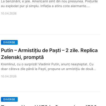
La benzinării, e jale. Americanii simt din nou presiunea. Prețurile
au explodat pur și simplu. Inflația a atins cote alarmante....
10.04.2026
DIVERSE
Putin – Armistițiu de Paști – 2 zile. Replica
Zelenski, promptă
Kremlinul, cu o surpriză! Vladimir Putin, anunț neașteptat. Cu
doar câteva zile până la Paști, propune un armistițiu de două...
10.04.2026
DIVERSE