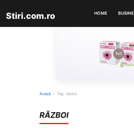
HOME
BUSIN
Stiri.com.ro
Acasă
›
Tag: război
RĂZBOI