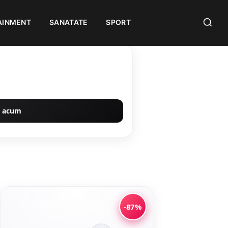
AINMENT
SANATATE
SPORT
 acum
-87%