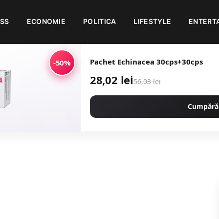
ESS
ECONOMIE
POLITICA
LIFESTYLE
ENTERT
Pachet Echinacea 30cps+30cps
-50%
28,02 lei
56,03 lei
Cumpără