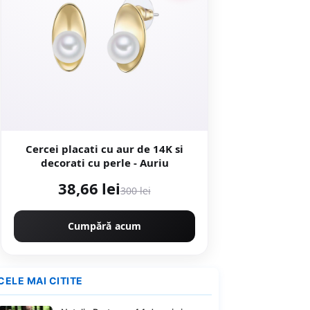
Cercei placati cu aur de 14K si
decorati cu perle - Auriu
38,66 lei
300 lei
Cumpără acum
CELE MAI CITITE