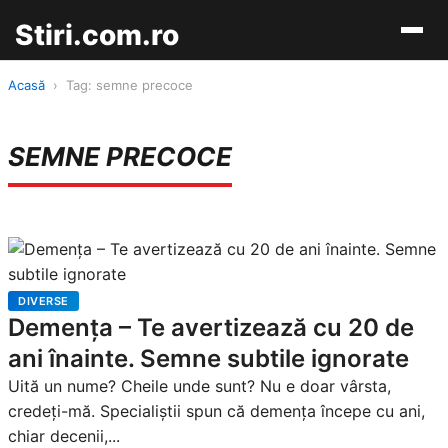
Stiri.com.ro
Acasă
›
Tag: semne precoce
SEMNE PRECOCE
DIVERSE
Demența – Te avertizează cu 20 de
ani înainte. Semne subtile ignorate
Uită un nume? Cheile unde sunt? Nu e doar vârsta,
credeți-mă. Specialiștii spun că demența începe cu ani,
chiar decenii,...