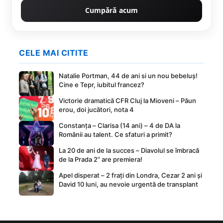
Cumpără acum
CELE MAI CITITE
Natalie Portman, 44 de ani si un nou bebeluș!
Cine e Tepr, iubitul francez?
Victorie dramatică CFR Cluj la Mioveni – Păun
erou, doi jucători, nota 4
Constanța – Clarisa (14 ani) – 4 de DA la
Românii au talent. Ce sfaturi a primit?
La 20 de ani de la succes – Diavolul se îmbracă
de la Prada 2” are premiera!
Apel disperat – 2 frați din Londra, Cezar 2 ani și
David 10 luni, au nevoie urgentă de transplant