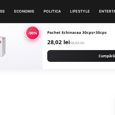
ESS
ECONOMIE
POLITICA
LIFESTYLE
ENTERT
Pachet Echinacea 30cps+30cps
-50%
28,02 lei
56,03 lei
Cumpără