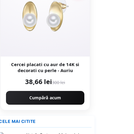
Cercei placati cu aur de 14K si
decorati cu perle - Auriu
38,66 lei
300 lei
Cumpără acum
CELE MAI CITITE