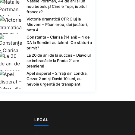
Natalie Portman, 44 de ani si un
nou bebeluș! Cine e Tepr, iubitul
francez?
Victorie dramatică CFR Cluj la
Mioveni – Păun erou, doi jucători,
nota 4
Constanța – Clarisa (14 ani) – 4 de
DA la Românii au talent. Ce sfaturi a
primit?
La 20 de ani de la succes – Diavolul
se îmbracă de la Prada 2” are
premiera!
Apel disperat – 2 frați din Londra,
Cezar 2 ani și David 10 luni, au
nevoie urgentă de transplant
LEGAL