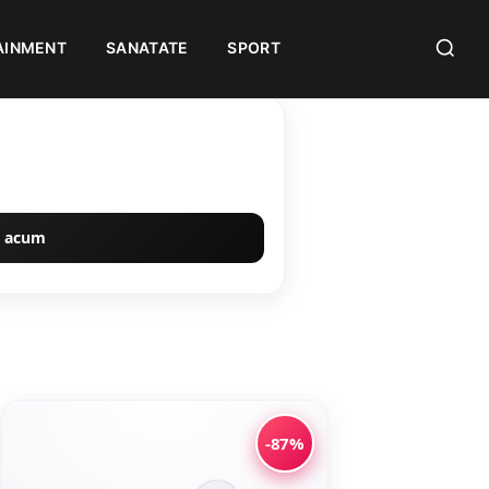
AINMENT
SANATATE
SPORT
 acum
-87%