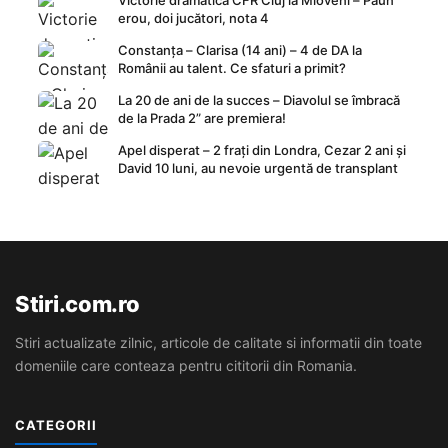
Victorie dramatică CFR Cluj la Mioveni – Păun
erou, doi jucători, nota 4
Constanța – Clarisa (14 ani) – 4 de DA la
Românii au talent. Ce sfaturi a primit?
La 20 de ani de la succes – Diavolul se îmbracă
de la Prada 2” are premiera!
Apel disperat – 2 frați din Londra, Cezar 2 ani și
David 10 luni, au nevoie urgentă de transplant
Stiri.com.ro
Stiri actualizate zilnic, articole de calitate si informatii din toate
domeniile care conteaza pentru cititorii din Romania.
CATEGORII