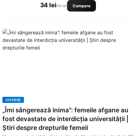
34 lei
49 lei
Cumpara
DIVERSE
„Îmi sângerează inima”: femeile afgane au
fost devastate de interdicția universității |
Știri despre drepturile femeii