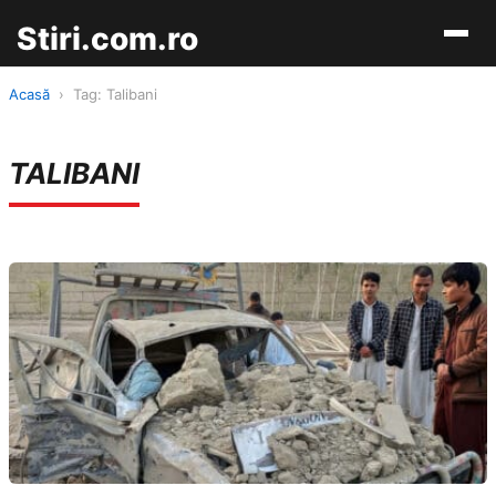
Stiri.com.ro
Acasă
›
Tag: Talibani
TALIBANI