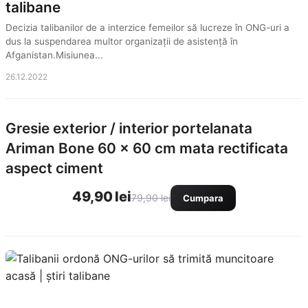
talibane
Decizia talibanilor de a interzice femeilor să lucreze în ONG-uri a
dus la suspendarea multor organizații de asistență în
Afganistan.Misiunea...
26.12.2022
Gresie exterior / interior portelanata
Ariman Bone 60 x 60 cm mata rectificata
aspect ciment
49,90 lei
79,90 lei
Cumpara