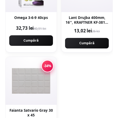
Omega 3-6-9 40cps
Lant Drujba 400mm,
16'', KRAFTNER KF-3817,
32 dinti, 64 pinteni, pas
32,73 lei
40,91 lei
13,02 lei
26 lei
0.325 motofierastrau
Cumpără
Cumpără
-34%
Faianta Satvario Gray 30
x 45