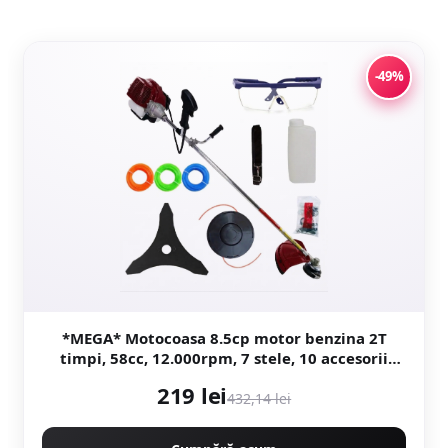
-49%
*MEGA* Motocoasa 8.5cp motor benzina 2T
timpi, 58cc, 12.000rpm, 7 stele, 10 accesorii
incluse, Easy Start, CAMPION PREFESIONAL
219 lei
CMP1546
432,14 lei