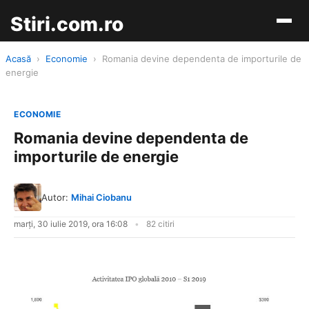
Stiri.com.ro
Acasă
›
Economie
›
Romania devine dependenta de importurile de
energie
ECONOMIE
Romania devine dependenta de
importurile de energie
Autor:
Mihai Ciobanu
marți, 30 iulie 2019, ora 16:08
82 citiri