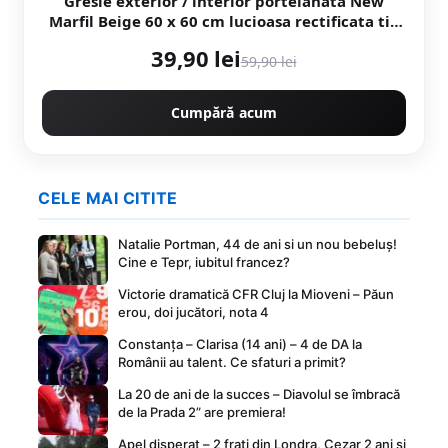
Gresie exterior / interior portelanata New
Marfil Beige 60 x 60 cm lucioasa rectificata tip
piatra naturala
39,90 lei
59,90 lei
Cumpără acum
CELE MAI CITITE
Natalie Portman, 44 de ani si un nou bebeluș!
Cine e Tepr, iubitul francez?
Victorie dramatică CFR Cluj la Mioveni – Păun
erou, doi jucători, nota 4
Constanța – Clarisa (14 ani) – 4 de DA la
Românii au talent. Ce sfaturi a primit?
La 20 de ani de la succes – Diavolul se îmbracă
de la Prada 2” are premiera!
Apel disperat – 2 frați din Londra, Cezar 2 ani și