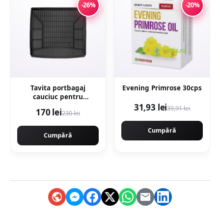
-26%
-20%
Tavita portbagaj
Evening Primrose 30cps
cauciuc pentru
Mercedes Gle (V167)
31,93 lei
39,91 lei
170 lei
230 lei
Suv 10.18-
Cumpără
Cumpără