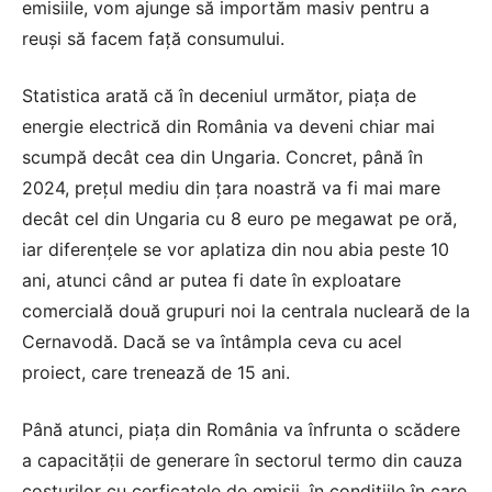
emisiile, vom ajunge să importăm masiv pentru a
reuși să facem față consumului.
Statistica arată că în deceniul următor, piața de
energie electrică din România va deveni chiar mai
scumpă decât cea din Ungaria. Concret, până în
2024, prețul mediu din țara noastră va fi mai mare
decât cel din Ungaria cu 8 euro pe megawat pe oră,
iar diferențele se vor aplatiza din nou abia peste 10
ani, atunci când ar putea fi date în exploatare
comercială două grupuri noi la centrala nucleară de la
Cernavodă. Dacă se va întâmpla ceva cu acel
proiect, care trenează de 15 ani.
Până atunci, piața din România va înfrunta o scădere
a capacității de generare în sectorul termo din cauza
costurilor cu cerficatele de emisii, în condițiile în care