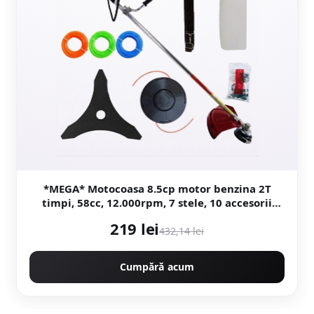
*MEGA* Motocoasa 8.5cp motor benzina 2T
timpi, 58cc, 12.000rpm, 7 stele, 10 accesorii
incluse, Easy Start, CAMPION PREFESIONAL
219 lei
CMP1546
432,14 lei
Cumpără acum