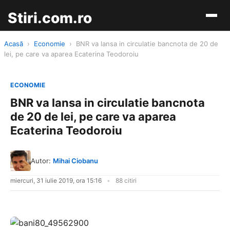
Stiri.com.ro
Acasă
›
Economie
›
BNR va lansa in circulatie bancnota de 20 de
lei, pe care va aparea Ecaterina Teodoroiu
ECONOMIE
BNR va lansa in circulatie bancnota
de 20 de lei, pe care va aparea
Ecaterina Teodoroiu
Autor:
Mihai Ciobanu
miercuri, 31 iulie 2019, ora 15:16
88 citiri