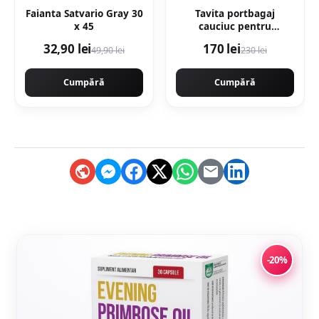
Faianta Satvario Gray 30
Tavita portbagaj
x 45
cauciuc pentru
Mercedes Gle (V167)
32,90 lei
170 lei
49,90 lei
230 lei
Suv 10.18-
Cumpără
Cumpără
-20%