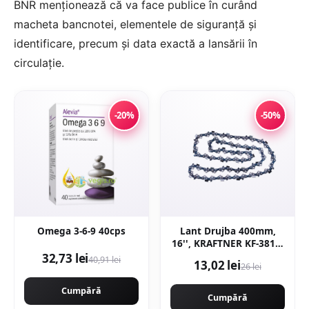
BNR menționează că va face publice în curând
macheta bancnotei, elementele de siguranţă şi
identificare, precum şi data exactă a lansării în
circulaţie.
-20%
-50%
Omega 3-6-9 40cps
Lant Drujba 400mm,
16'', KRAFTNER KF-3817,
32 dinti, 64 pinteni, pas
32,73 lei
40,91 lei
13,02 lei
26 lei
0.325 motofierastrau
Cumpără
Cumpără