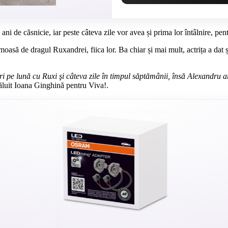
de căsnicie, iar peste câteva zile vor avea și prima lor întâlnire, pentr
să de dragul Ruxandrei, fiica lor. Ba chiar și mai mult, actrița a dat și c
ri pe lună cu Ruxi şi câteva zile în timpul săptămânii, însă Alexandru a
ăluit Ioana Ginghină pentru Viva!.