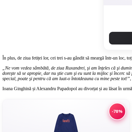
În plus, de ziua fetiței lor, cei trei s-au gândit să meargă într-un loc, toți
„Ne vom vedea sâmbătă, de ziua Ruxandrei, şi am înţeles că şi dumini
doreşte să se apropie, dar nu ştie cum şi eu sunt la mijloc şi încerc să
special, poate şi pentru că am luat-o întotdeauna cu mine peste tot!”
,
Ioana Ginghină și Alexandru Papadopol au divorțat și au lăsat în urmă 1
-78%