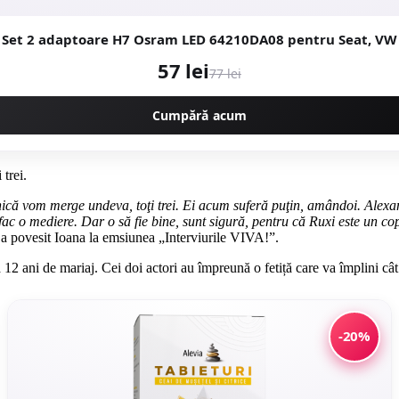
Set 2 adaptoare H7 Osram LED 64210DA08 pentru Seat, VW
57 lei
77 lei
Cumpără acum
 trei.
că vom merge undeva, toţi trei. Ei acum suferă puţin, amândoi. Alexand
 fac o mediere. Dar o să fie bine, sunt sigură, pentru că Ruxi este un co
 a povesit Ioana la emsiunea „Interviurile VIVA!”.
2 ani de mariaj. Cei doi actori au împreună o fetiță care va împlini cât
-20%