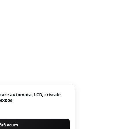
care automata, LCD, cristale
 MX006
ără acum