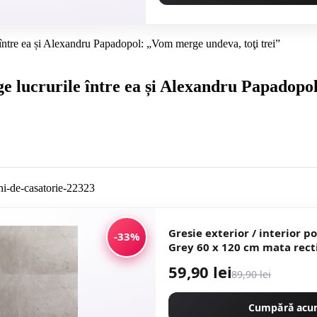
între ea și Alexandru Papadopol: „Vom merge undeva, toţi trei”
e lucrurile între ea și Alexandru Papadopo
Gresie exterior / interior p
-33%
Grey 60 x 120 cm mata rectificata aspect
ciment
59,90 lei
89,90 lei
Cumpără ac