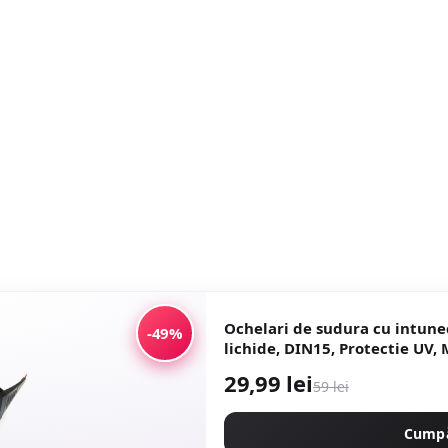
Ochelari de sudura cu intune
-49%
lichide, DIN15, Protectie UV,
29,99 lei
59 lei
Cump