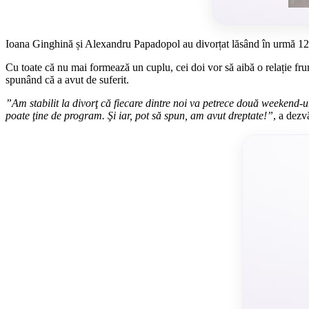
Ioana Ginghină și Alexandru Papadopol au divorțat lăsând în urmă 12 ani 
Cu toate că nu mai formează un cuplu, cei doi vor să aibă o relație frumoa
spunând că a avut de suferit.
”Am stabilit la divorţ că fiecare dintre noi va petrece două weekend-u
poate ţine de program. Şi iar, pot să spun, am avut dreptate!”
, a dezv