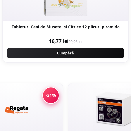
Tabieturi Ceai de Musetel si Citrice 12 plicuri piramida
16,77 lei
20,96 lei
Cumpără
-31%