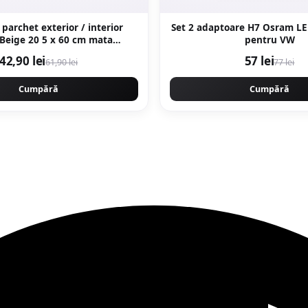
 parchet exterior / interior
Set 2 adaptoare H7 Osram L
5 x 60 cm mata
pentru VW
portelanata antiderapanta
42,90 lei
57 lei
61,90 lei
77 lei
Cumpără
Cumpără