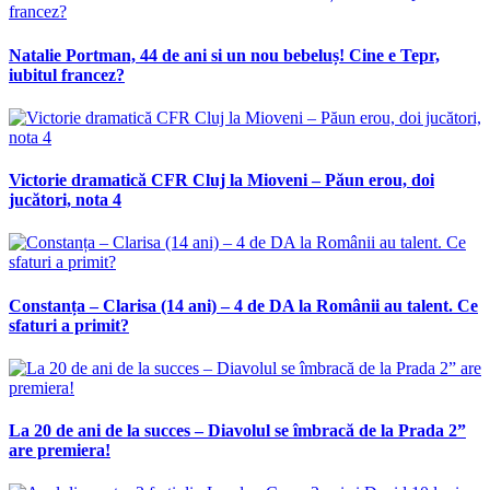
Natalie Portman, 44 de ani si un nou bebeluș! Cine e Tepr,
iubitul francez?
Victorie dramatică CFR Cluj la Mioveni – Păun erou, doi
jucători, nota 4
Constanța – Clarisa (14 ani) – 4 de DA la Românii au talent. Ce
sfaturi a primit?
La 20 de ani de la succes – Diavolul se îmbracă de la Prada 2”
are premiera!