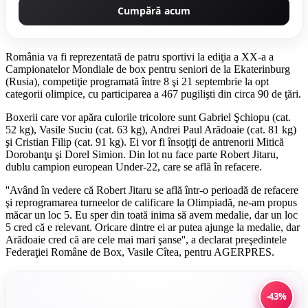
Cumpără acum
România va fi reprezentată de patru sportivi la ediţia a XX-a a
Campionatelor Mondiale de box pentru seniori de la Ekaterinburg
(Rusia), competiţie programată între 8 şi 21 septembrie la opt
categorii olimpice, cu participarea a 467 pugilişti din circa 90 de ţări.
Boxerii care vor apăra culorile tricolore sunt Gabriel Şchiopu (cat.
52 kg), Vasile Suciu (cat. 63 kg), Andrei Paul Arădoaie (cat. 81 kg)
şi Cristian Filip (cat. 91 kg). Ei vor fi însoţiţi de antrenorii Mitică
Dorobanţu şi Dorel Simion. Din lot nu face parte Robert Jitaru,
dublu campion european Under-22, care se află în refacere.
''Având în vedere că Robert Jitaru se află într-o perioadă de refacere
şi reprogramarea turneelor de calificare la Olimpiadă, ne-am propus
măcar un loc 5. Eu sper din toată inima să avem medalie, dar un loc
5 cred că e relevant. Oricare dintre ei ar putea ajunge la medalie, dar
Arădoaie cred că are cele mai mari şanse'', a declarat preşedintele
Federaţiei Române de Box, Vasile Cîtea, pentru AGERPRES.
-43%