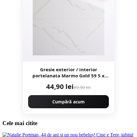
Gresie exterior / interior
portelanata Marmo Gold 59 5 x
119 5 cm lucioasa rectificata tip
44,90 lei
69,90 lei
marmura
Cumpără acum
Cele mai citite