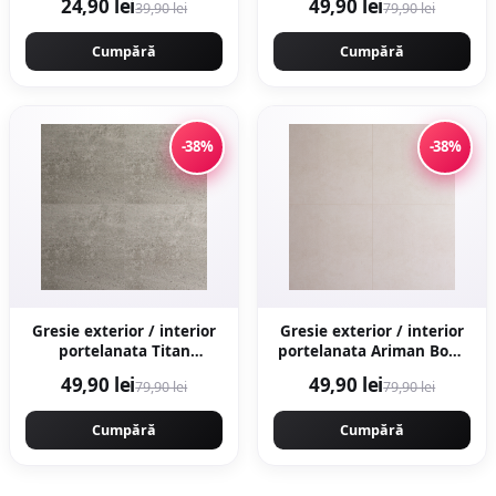
24,90 lei
49,90 lei
39,90 lei
79,90 lei
portelanata rectificata tip
piatra naturala
Cumpără
Cumpără
-38%
-38%
Gresie exterior / interior
Gresie exterior / interior
portelanata Titan
portelanata Ariman Bone
Anthracite 60 x 60 cm
60 x 60 cm mata
49,90 lei
49,90 lei
79,90 lei
79,90 lei
mata rectificata aspect
rectificata aspect ciment
ciment
Cumpără
Cumpără