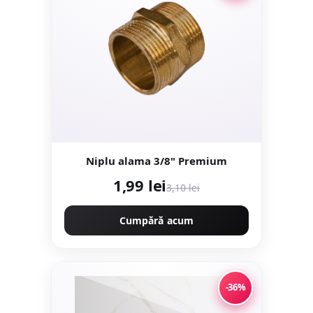
Niplu alama 3/8" Premium
1,99 lei
3,10 lei
Cumpără acum
-36%