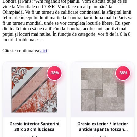
Londra şi Paris: ''Am regândit tot planul. Vom discuta după ce se
vine la Mondiale cu COSR. Vom face un alt plan până la
Olimpiadă. Va fi un turneu de calificare continental la sfârşitul lunii
februarie începutul lunii martie la Londra, iar în luna mai la Paris va
fi un turneu mondial, unde se vor completa locurile libere. Eu sper
din toată inima să ne calificăm la Londra, acolo sunt sportivi mai
puţini şi locuri mai multe. În funcţie de categorie, vor fi de la 6 la 8
locuri. Problema e…
Citeste continuarea
aici
-38%
-38%
Gresie interior Santorini
Gresie exterior / interior
30 x 30 cm lucioasa
antiderapanta Toscana
Grey 60 x 60 cm mata