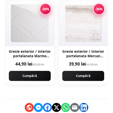
-36%
-36%
Gresie exterior / interior
Gresie exterior / interior
portelanata Marmo
portelanata Mercan
Gold 59 5 x 119 5 cm
Grey 48 x 48 cm
44,90 lei
39,90 lei
69,90 lei
61,90 lei
lucioasa rectificata tip
lucioasa tip marmura
marmura
Cumpără
Cumpără