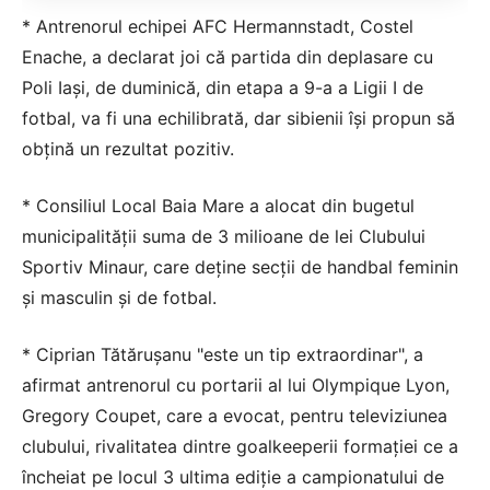
* Antrenorul echipei AFC Hermannstadt, Costel
Enache, a declarat joi că partida din deplasare cu
Poli Iaşi, de duminică, din etapa a 9-a a Ligii I de
fotbal, va fi una echilibrată, dar sibienii îşi propun să
obţină un rezultat pozitiv.
* Consiliul Local Baia Mare a alocat din bugetul
municipalităţii suma de 3 milioane de lei Clubului
Sportiv Minaur, care deţine secţii de handbal feminin
şi masculin şi de fotbal.
* Ciprian Tătăruşanu "este un tip extraordinar", a
afirmat antrenorul cu portarii al lui Olympique Lyon,
Gregory Coupet, care a evocat, pentru televiziunea
clubului, rivalitatea dintre goalkeeperii formaţiei ce a
încheiat pe locul 3 ultima ediţie a campionatului de