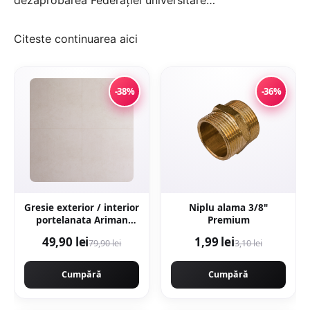
dezaprobarea Federaţiei universitare…
Citeste continuarea
aici
-38%
-36%
Gresie exterior / interior
Niplu alama 3/8"
portelanata Ariman
Premium
Bone 60 x 60 cm mata
49,90 lei
1,99 lei
79,90 lei
3,10 lei
rectificata aspect
ciment
Cumpără
Cumpără