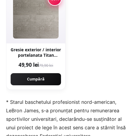
Gresie exterior / interior
portelanata Titan
Anthracite 60 x 60 cm
49,90 lei
79,90 lei
mata rectificata aspect
ciment
Cumpără
* Starul baschetului profesionist nord-american,
LeBron James, s-a pronunţat pentru remunerarea
sportivilor universitari, declarându-se susţinător al
unui proiect de lege în acest sens care a stârnit însă