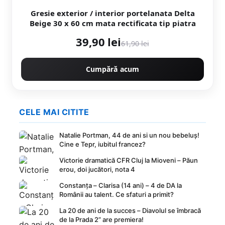
Gresie exterior / interior portelanata Delta
Beige 30 x 60 cm mata rectificata tip piatra
39,90 lei
61,90 lei
Cumpără acum
CELE MAI CITITE
Natalie Portman, 44 de ani si un nou bebeluș!
Cine e Tepr, iubitul francez?
Victorie dramatică CFR Cluj la Mioveni – Păun
erou, doi jucători, nota 4
Constanța – Clarisa (14 ani) – 4 de DA la
Românii au talent. Ce sfaturi a primit?
La 20 de ani de la succes – Diavolul se îmbracă
de la Prada 2” are premiera!