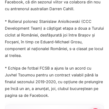
Facebook, că din sezonul viitor va colabora din nou
cu antrenorul australian Darren Cahill.
* Rutierul polonez Stanislaw Aniolkowski (CCC
Development Team) a câştigat etapa a doua a Turului
ciclist al României, desfăşurată joi între Braşov şi
Focşani, în timp ce Eduard-Michael Grosu,
component al naţionalei României, s-a clasat pe locul
al treilea.
* Echipa de fotbal FCSB a ajuns la un acord cu
Juvhel Tsoumou pentru un contract valabil până la
finalul sezonului 2019-2020, cu opţiune de prelungire
pe încă un an, a anunţat, joi, clubul bucureştean pe
pagina sa de Facebook.