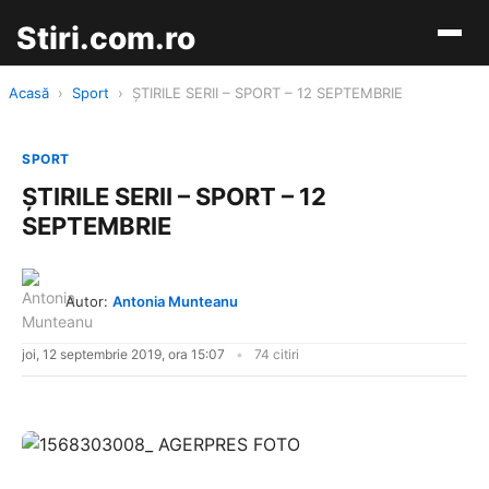
Stiri.com.ro
Acasă
›
Sport
›
ŞTIRILE SERII – SPORT – 12 SEPTEMBRIE
SPORT
ŞTIRILE SERII – SPORT – 12
SEPTEMBRIE
Autor:
Antonia Munteanu
joi, 12 septembrie 2019, ora 15:07
74 citiri