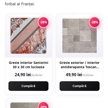
fotbal al Franţei.
-38%
-38%
Gresie interior Santorini
Gresie exterior / interior
30 x 30 cm lucioasa
antiderapanta Toscana
Grey 60 x 60 cm mata
24,90 lei
49,90 lei
39,90 lei
79,90 lei
portelanata rectificata
tip piatra naturala
Cumpără
Cumpără
-38%