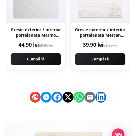
Gresie exterior / interior
Gresie exterior / interior
portelanata Marmo
portelanata Mercan
Gold 59 5 x 119 5 cm
Grey 48 x 48 cm
44,90 lei
39,90 lei
69,90 lei
61,90 lei
lucioasa rectificata tip
lucioasa tip marmura
marmura
Cumpără
Cumpără
-36%