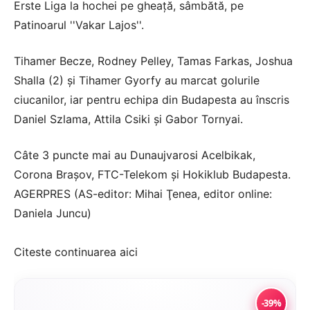
Erste Liga la hochei pe gheaţă, sâmbătă, pe
Patinoarul ''Vakar Lajos''.
Tihamer Becze, Rodney Pelley, Tamas Farkas, Joshua
Shalla (2) şi Tihamer Gyorfy au marcat golurile
ciucanilor, iar pentru echipa din Budapesta au înscris
Daniel Szlama, Attila Csiki şi Gabor Tornyai.
Câte 3 puncte mai au Dunaujvarosi Acelbikak,
Corona Braşov, FTC-Telekom şi Hokiklub Budapesta.
AGERPRES (AS-editor: Mihai Ţenea, editor online:
Daniela Juncu)
Citeste continuarea
aici
-39%