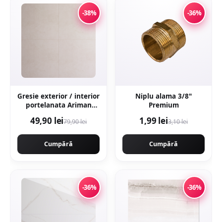
-38%
-36%
Gresie exterior / interior
Niplu alama 3/8"
portelanata Ariman
Premium
Bone 60 x 60 cm mata
49,90 lei
1,99 lei
79,90 lei
3,10 lei
rectificata aspect
ciment
Cumpără
Cumpără
-36%
-36%