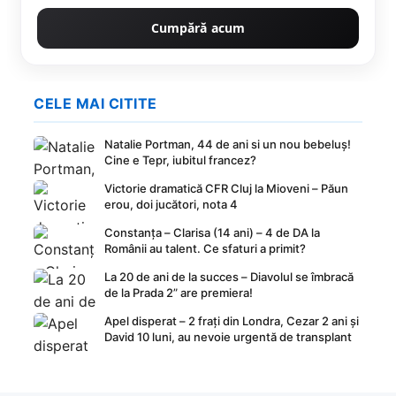
Cumpără acum
CELE MAI CITITE
Natalie Portman, 44 de ani si un nou bebeluș!
Cine e Tepr, iubitul francez?
Victorie dramatică CFR Cluj la Mioveni – Păun
erou, doi jucători, nota 4
Constanța – Clarisa (14 ani) – 4 de DA la
Românii au talent. Ce sfaturi a primit?
La 20 de ani de la succes – Diavolul se îmbracă
de la Prada 2” are premiera!
Apel disperat – 2 frați din Londra, Cezar 2 ani și
David 10 luni, au nevoie urgentă de transplant