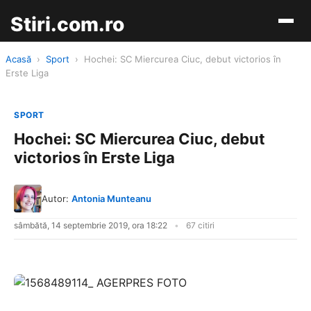
Stiri.com.ro
Acasă
›
Sport
›
Hochei: SC Miercurea Ciuc, debut victorios în
Erste Liga
SPORT
Hochei: SC Miercurea Ciuc, debut
victorios în Erste Liga
Autor:
Antonia Munteanu
sâmbătă, 14 septembrie 2019, ora 18:22
67 citiri