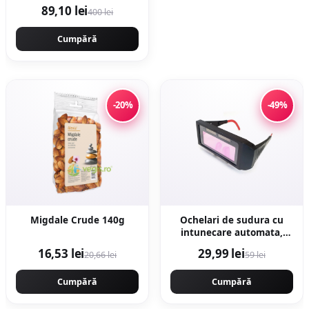
pandantiv - Auriu
89,10 lei
400 lei
Cumpără
-20%
-49%
Migdale Crude 140g
Ochelari de sudura cu
intunecare automata,
LCD, cristale lichide,
16,53 lei
29,99 lei
20,66 lei
59 lei
DIN15, Protectie UV,
MX006
Cumpără
Cumpără