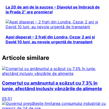
La 20 de ani de la succes – Diavolul se îmbracă de
la Prada 2” are premiera!
Apel disperat – 2 frați din Londra, Cezar 2 ani și
David 10 luni, au nevoie urgentă de transplant
Articole similare
Comerțul cu amănuntul a scăzut cu 7,3% în
iunie, afectând inclusiv vânzările de alimente
05:51