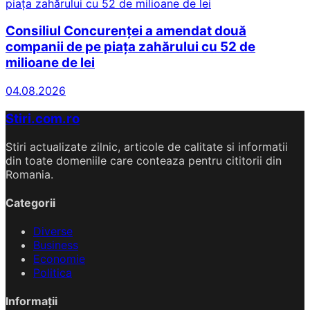
Consiliul Concurenței a amendat două
companii de pe piața zahărului cu 52 de
milioane de lei
04.08.2026
Stiri.com.ro
Stiri actualizate zilnic, articole de calitate si informatii
din toate domeniile care conteaza pentru cititorii din
Romania.
Categorii
Diverse
Business
Economie
Politica
Informații