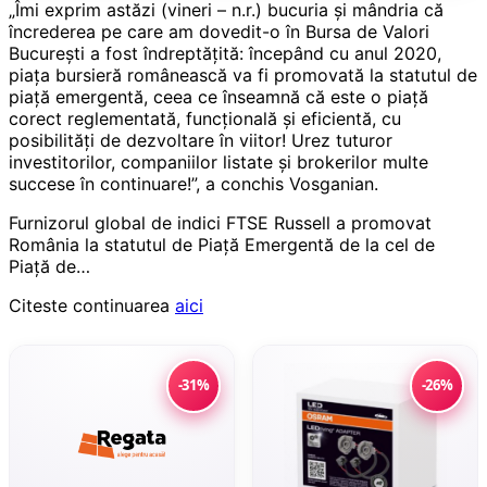
„Îmi exprim astăzi (vineri – n.r.) bucuria și mândria că
încrederea pe care am dovedit-o în Bursa de Valori
București a fost îndreptățită: începând cu anul 2020,
piața bursieră românească va fi promovată la statutul de
piață emergentă, ceea ce înseamnă că este o piață
corect reglementată, funcțională și eficientă, cu
posibilități de dezvoltare în viitor! Urez tuturor
investitorilor, companiilor listate și brokerilor multe
succese în continuare!”, a conchis Vosganian.
Furnizorul global de indici FTSE Russell a promovat
România la statutul de Piață Emergentă de la cel de
Piață de…
Citeste continuarea
aici
-31%
-26%