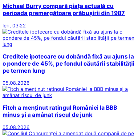
Michael Burry compară piața actuală cu
perioada premergătoare prăbușirii din 1987
Ieri, 03:22
Creditele ipotecare cu dobândă fixă au ajuns la
o pondere de 45%, pe fondul căutării stabilității
pe termen lung
05.08.2026
Fitch a menținut ratingul României la BBB
minus și a amânat riscul de junk
05.08.2026