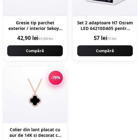
Gresie tip parchet
Set 2 adaptoare H7 Osram
exterior / interior Sekoya
LED 64210DA05 pentru
Beige 20 5 x 60 cm mata
VW
42,90 lei
57 lei
61,90 lei
77 lei
portelanata
antiderapanta
Cumpără
Cumpără
-78%
Colier din lant placat cu
aur de 14K si decorat cu