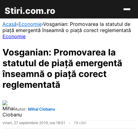
Stiri.com.ro
Acasă
›
Economie
›
Vosganian: Promovarea la statutul de
piață emergentă înseamnă o piață corect reglementată
Economie
Vosganian: Promovarea la
statutul de piață emergentă
înseamnă o piață corect
reglementată
Autor:
Mihai Ciobanu
vineri, 27 septembrie 2019, ora 18:01
78 citiri