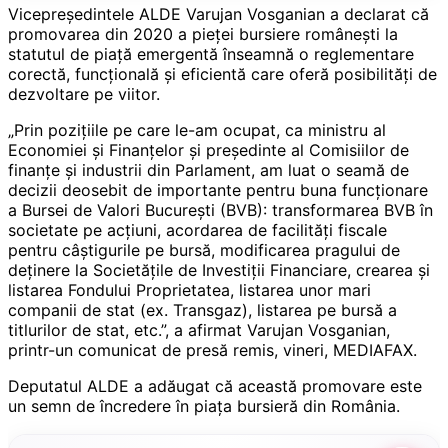
Vicepreședintele ALDE Varujan Vosganian a declarat că
promovarea din 2020 a pieței bursiere românești la
statutul de piață emergentă înseamnă o reglementare
corectă, funcțională și eficientă care oferă posibilități de
dezvoltare pe viitor.
„Prin pozițiile pe care le-am ocupat, ca ministru al
Economiei și Finanțelor și președinte al Comisiilor de
finanțe și industrii din Parlament, am luat o seamă de
decizii deosebit de importante pentru buna funcționare
a Bursei de Valori București (BVB): transformarea BVB în
societate pe acțiuni, acordarea de facilități fiscale
pentru câștigurile pe bursă, modificarea pragului de
deținere la Societățile de Investiții Financiare, crearea și
listarea Fondului Proprietatea, listarea unor mari
companii de stat (ex. Transgaz), listarea pe bursă a
titlurilor de stat, etc.”, a afirmat Varujan Vosganian,
printr-un comunicat de presă remis, vineri, MEDIAFAX.
Deputatul ALDE a adăugat că această promovare este
un semn de încredere în piața bursieră din România.