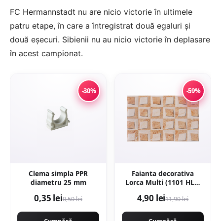
FC Hermannstadt nu are nicio victorie în ultimele
patru etape, în care a întregistrat două egaluri şi
două eşecuri. Sibienii nu au nicio victorie în deplasare
în acest campionat.
-30%
-59%
Clema simpla PPR
Faianta decorativa
diametru 25 mm
Lorca Multi (1101 HL1)
25 x 40
0,35 lei
4,90 lei
0,50 lei
11,90 lei