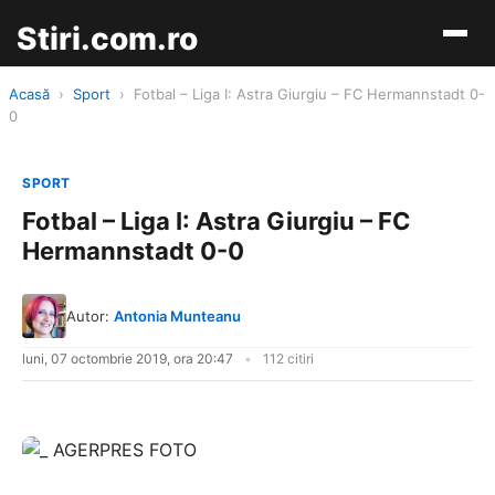
Stiri.com.ro
Acasă
›
Sport
›
Fotbal – Liga I: Astra Giurgiu – FC Hermannstadt 0-
0
SPORT
Fotbal – Liga I: Astra Giurgiu – FC
Hermannstadt 0-0
Autor:
Antonia Munteanu
luni, 07 octombrie 2019, ora 20:47
112 citiri