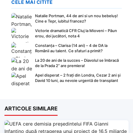
CELE MAI CITITE
Natalie Portman, 44 de ani si un nou bebeluș!
Cine e Tepr, iubitul francez?
Victorie dramatică CFR Cluj la Mioveni – Păun
erou, doi jucători, nota 4
Constanța – Clarisa (14 ani) – 4 de DA la
Românii au talent. Ce sfaturi a primit?
La 20 de ani de la succes – Diavolul se îmbracă
de la Prada 2” are premiera!
Apel disperat – 2 frați din Londra, Cezar 2 ani și
David 10 luni, au nevoie urgentă de transplant
ARTICOLE SIMILARE