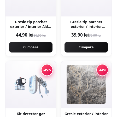
Gresie tip parchet
Gresie tip parchet
exterior / interior Alder
exterior / interior
Grey 20 x 120 cm mata
Samba Multi 15 x 90 cm
44,90 lei
39,90 lei
86,90 lei
76,90 lei
portelanata
mata portelanata
antiderapanta
Cumpără
Cumpără
-45%
-44%
Kit detector gaz
Gresie exterior / interior