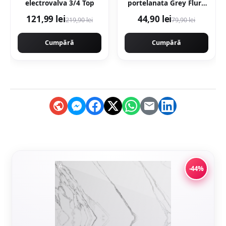
electrovalva 3/4 Top
portelanata Grey Flury
60 x 120 cm lucioasa
121,99 lei
44,90 lei
219,90 lei
79,90 lei
rectificata tip marmura
Cumpără
Cumpără
-44%