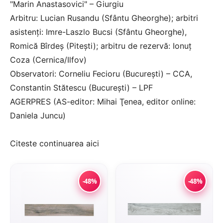
"Marin Anastasovici" – Giurgiu
Arbitru: Lucian Rusandu (Sfântu Gheorghe); arbitri
asistenţi: Imre-Laszlo Bucsi (Sfântu Gheorghe),
Romică Bîrdeş (Piteşti); arbitru de rezervă: Ionuţ
Coza (Cernica/Ilfov)
Observatori: Corneliu Fecioru (Bucureşti) – CCA,
Constantin Stătescu (Bucureşti) – LPF
AGERPRES (AS-editor: Mihai Ţenea, editor online:
Daniela Juncu)
Citeste continuarea
aici
-48%
-48%