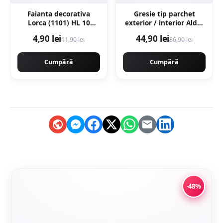
Faianta decorativa
Gresie tip parchet
Lorca (1101) HL 10
exterior / interior Alder
Beige 25 x 40
Grey 20 x 120 cm mata
4,90 lei
44,90 lei
11,90 lei
86,90 lei
portelanata
Cumpără
Cumpără
-48%