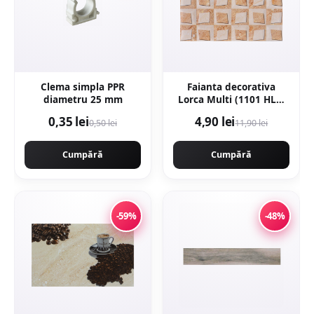
Clema simpla PPR
Faianta decorativa
diametru 25 mm
Lorca Multi (1101 HL1)
25 x 40
0,35 lei
4,90 lei
0,50 lei
11,90 lei
Cumpără
Cumpără
-59%
-48%