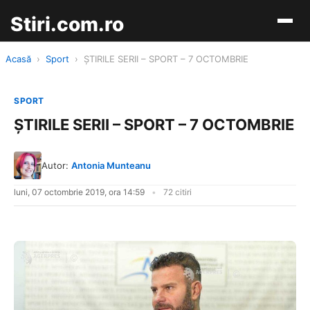
Stiri.com.ro
Acasă
›
Sport
›
ŞTIRILE SERII – SPORT – 7 OCTOMBRIE
SPORT
ŞTIRILE SERII – SPORT – 7 OCTOMBRIE
Autor:
Antonia Munteanu
luni, 07 octombrie 2019, ora 14:59
72 citiri