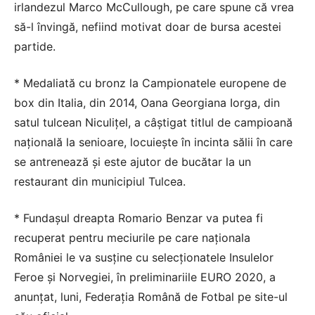
irlandezul Marco McCullough, pe care spune că vrea
să-l învingă, nefiind motivat doar de bursa acestei
partide.
* Medaliată cu bronz la Campionatele europene de
box din Italia, din 2014, Oana Georgiana Iorga, din
satul tulcean Niculiţel, a câştigat titlul de campioană
naţională la senioare, locuieşte în incinta sălii în care
se antrenează şi este ajutor de bucătar la un
restaurant din municipiul Tulcea.
* Fundaşul dreapta Romario Benzar va putea fi
recuperat pentru meciurile pe care naţionala
României le va susţine cu selecţionatele Insulelor
Feroe şi Norvegiei, în preliminariile EURO 2020, a
anunţat, luni, Federaţia Română de Fotbal pe site-ul