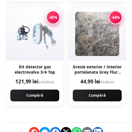
-45%
-44%
Kit detector gaz
Gresie exterior / interior
electrovalva 3/4 Top
portelanata Grey Flury
60 x 120 cm lucioasa
121,99 lei
44,90 lei
219,90 lei
79,90 lei
rectificata tip marmura
Cumpără
Cumpără