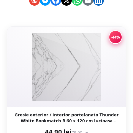
-44%
Gresie exterior / interior portelanata Thunder
White Bookmatch B 60 x 120 cm lucioasa
rectificata tip marmura
44,90 lei
79,90 lei