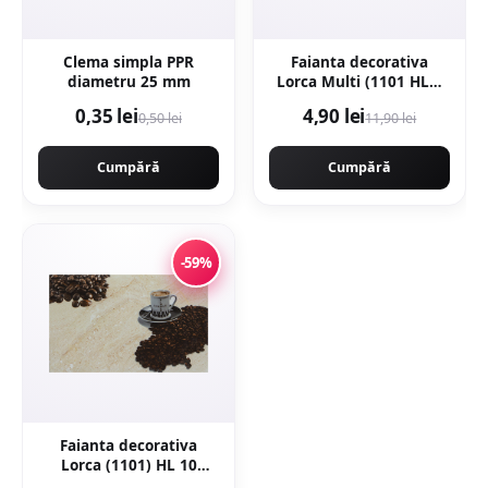
Clema simpla PPR
Faianta decorativa
diametru 25 mm
Lorca Multi (1101 HL1)
25 x 40
0,35 lei
4,90 lei
0,50 lei
11,90 lei
Cumpără
Cumpără
-59%
Faianta decorativa
Lorca (1101) HL 10
Beige 25 x 40