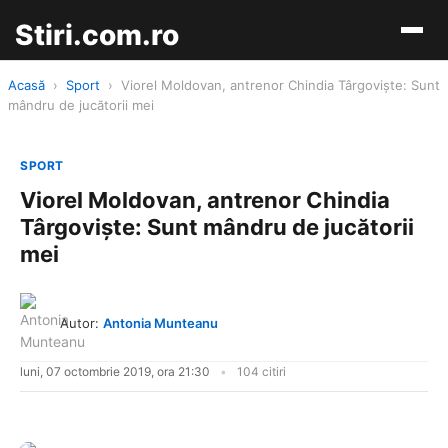
Stiri.com.ro
Acasă
›
Sport
›
Viorel Moldovan, antrenor Chindia Târgoviște: Sunt
mândru de jucătorii mei
SPORT
Viorel Moldovan, antrenor Chindia
Târgoviște: Sunt mândru de jucătorii
mei
Autor:
Antonia Munteanu
luni, 07 octombrie 2019, ora 21:30
104 citiri