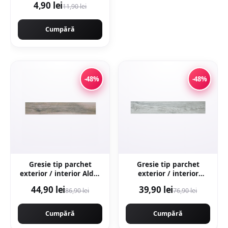
4,90 lei
11,90 lei
Cumpără
-48%
-48%
Gresie tip parchet
Gresie tip parchet
exterior / interior Alder
exterior / interior
Grey 20 x 120 cm mata
Samba Multi 15 x 90 cm
44,90 lei
39,90 lei
86,90 lei
76,90 lei
portelanata
mata portelanata
antiderapanta
Cumpără
Cumpără