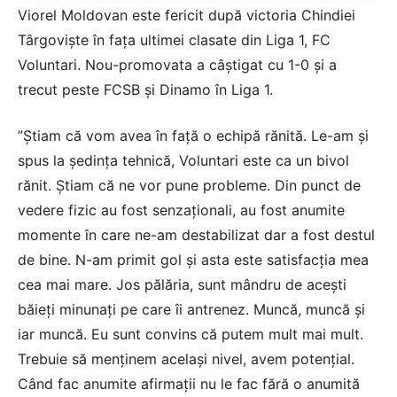
Viorel Moldovan este fericit după victoria Chindiei
Târgoviște în fața ultimei clasate din Liga 1, FC
Voluntari. Nou-promovata a câștigat cu 1-0 și a
trecut peste FCSB și Dinamo în Liga 1.
”Știam că vom avea în față o echipă rănită. Le-am și
spus la ședința tehnică, Voluntari este ca un bivol
rănit. Știam că ne vor pune probleme. Din punct de
vedere fizic au fost senzaționali, au fost anumite
momente în care ne-am destabilizat dar a fost destul
de bine. N-am primit gol și asta este satisfacția mea
cea mai mare. Jos pălăria, sunt mândru de acești
băieți minunați pe care îi antrenez. Muncă, muncă și
iar muncă. Eu sunt convins că putem mult mai mult.
Trebuie să menținem același nivel, avem potențial.
Când fac anumite afirmații nu le fac fără o anumită