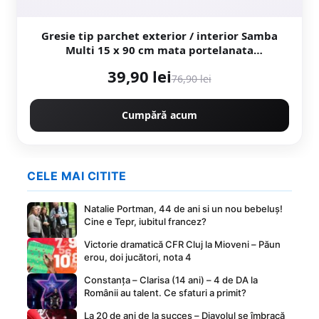
Gresie tip parchet exterior / interior Samba
Multi 15 x 90 cm mata portelanata
antiderapanta
39,90 lei
76,90 lei
Cumpără acum
CELE MAI CITITE
Natalie Portman, 44 de ani si un nou bebeluș!
Cine e Tepr, iubitul francez?
Victorie dramatică CFR Cluj la Mioveni – Păun
erou, doi jucători, nota 4
Constanța – Clarisa (14 ani) – 4 de DA la
Românii au talent. Ce sfaturi a primit?
La 20 de ani de la succes – Diavolul se îmbracă