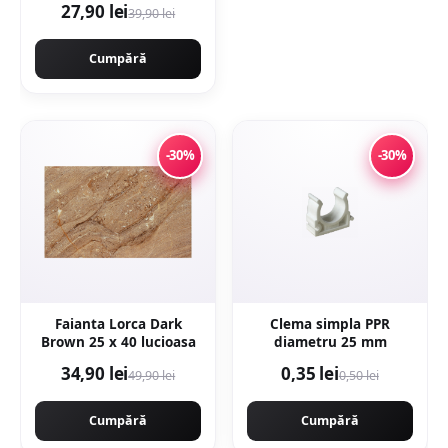
27,90 lei
39,90 lei
Cumpără
-30%
-30%
Faianta Lorca Dark
Clema simpla PPR
Brown 25 x 40 lucioasa
diametru 25 mm
34,90 lei
0,35 lei
49,90 lei
0,50 lei
Cumpără
Cumpără