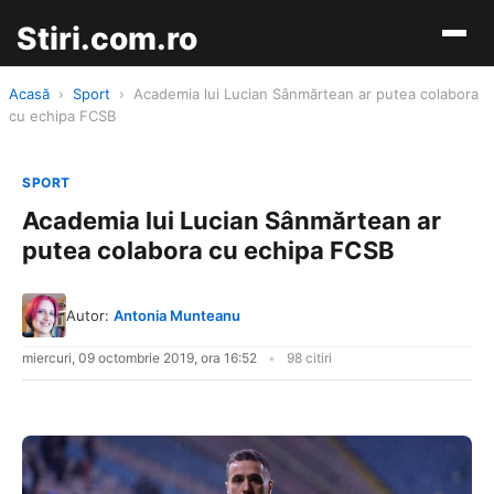
Stiri.com.ro
Acasă
›
Sport
›
Academia lui Lucian Sânmărtean ar putea colabora
cu echipa FCSB
SPORT
Academia lui Lucian Sânmărtean ar
putea colabora cu echipa FCSB
Autor:
Antonia Munteanu
miercuri, 09 octombrie 2019, ora 16:52
98 citiri