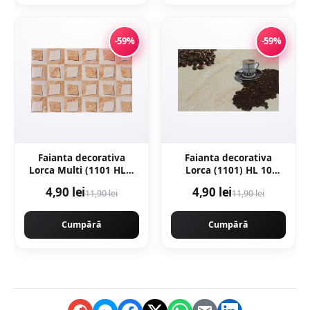
-59%
-59%
Faianta decorativa
Faianta decorativa
Lorca Multi (1101 HL1)
Lorca (1101) HL 10
25 x 40
Beige 25 x 40
4,90 lei
4,90 lei
11,90 lei
11,90 lei
Cumpără
Cumpără