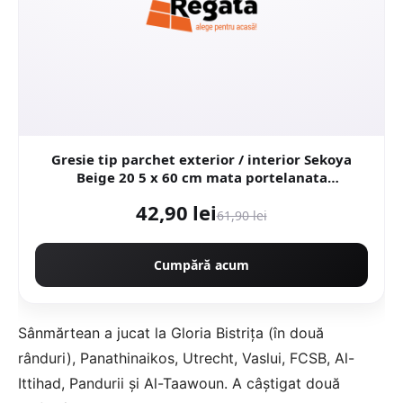
Gresie tip parchet exterior / interior Sekoya
Beige 20 5 x 60 cm mata portelanata
antiderapanta
42,90 lei
61,90 lei
Cumpără acum
Sânmărtean a jucat la Gloria Bistrița (în două
rânduri), Panathinaikos, Utrecht, Vaslui, FCSB, Al-
Ittihad, Pandurii și Al-Taawoun. A câștigat două