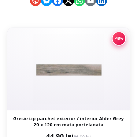
-48%
Gresie tip parchet exterior / interior Alder Grey
20 x 120 cm mata portelanata
44,90 lei
86,90 lei