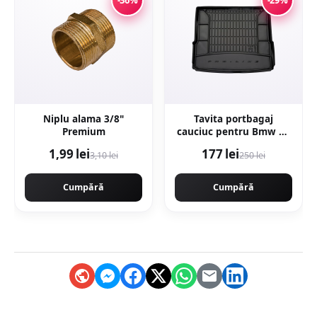
Niplu alama 3/8"
Tavita portbagaj
Premium
cauciuc pentru Bmw X1
(F48) Suv 11.14-
1,99 lei
177 lei
3,10 lei
250 lei
Cumpără
Cumpără