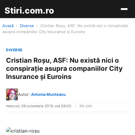
Stiri.com.ro
Acasă
›
Diverse
›
Cristian Roşu, ASF: Nu există nici o conspiraţie
asupra companiilor City Insurance şi Euroins
DIVERSE
Cristian Roşu, ASF: Nu există nici o
conspiraţie asupra companiilor City
Insurance şi Euroins
Autor:
Antonia Munteanu
miercuri, 09 octombrie 2019, ora 06:00
64 citiri