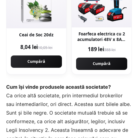
Foarfeca electrica cu 2
Ceai de Soc 20dz
acumulatori 48V x 8AH,
pentru gradina,
8,04 lei
10,05 lei
189 lei
388 lei
diametru taiere 27mm,
Valiza, profesional e-
Cumpără
XPERT ORIGINAL
Cumpără
Protools CMP1612
Cum îşi vinde produsele această societate?
Ca orice altă societate, prin intermediul brokerilor
sau intemediarilor, ori direct. Acestea sunt bilele albe.
Sunt şi bile negre. O societate mutuală trebuie să se
conformeze, ca orice alt asigurător, legilor, inclusiv
Legii Insolvency 2. Aceasta înseamnă o adecvare de