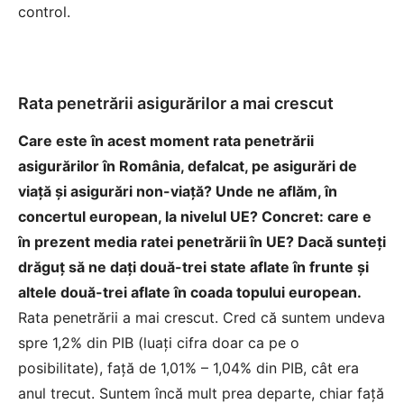
control.
Rata penetrării asigurărilor a mai crescut
Care este în acest moment rata penetrării
asigurărilor în România, defalcat, pe asigurări de
viaţă şi asigurări non-viaţă? Unde ne aflăm, în
concertul european, la nivelul UE? Concret: care e
în prezent media ratei penetrării în UE? Dacă sunteţi
drăguţ să ne daţi două-trei state aflate în frunte şi
altele două-trei aflate în coada topului european.
Rata penetrării a mai crescut. Cred că suntem undeva
spre 1,2% din PIB (luaţi cifra doar ca pe o
posibilitate), faţă de 1,01% – 1,04% din PIB, cât era
anul trecut. Suntem încă mult prea departe, chiar faţă