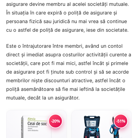
asigurare devine membru al acelei societăţi mutuale.
În situaţia în care expiră o poliţă de asigurare şi
persoana fizică sau juridică nu mai vrea să continue
cu o astfel de poliţă de asigurare, iese din societate.
Este o întrajutorare între membri, având un contol
direct şi imediat asupra costurilor activităţii curente a
societăţii, care pot fi mai mici, astfel încât şi primele
de asigurare pot fi ţinute sub control şi să se acorde
membrilor nişte discounturi atractive, astfel încât o
poliţă asemănătoare să fie mai ieftină la societăţile
mutuale, decât la un asigurător.
-20%
-51%