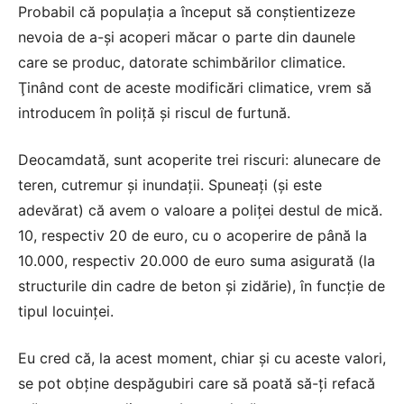
Probabil că populaţia a început să conştientizeze
nevoia de a-şi acoperi măcar o parte din daunele
care se produc, datorate schimbărilor climatice.
Ţinând cont de aceste modificări climatice, vrem să
introducem în poliţă şi riscul de furtună.
Deocamdată, sunt acoperite trei riscuri: alunecare de
teren, cutremur şi inundaţii. Spuneaţi (şi este
adevărat) că avem o valoare a poliţei destul de mică.
10, respectiv 20 de euro, cu o acoperire de până la
10.000, respectiv 20.000 de euro suma asigurată (la
structurile din cadre de beton şi zidărie), în funcţie de
tipul locuinţei.
Eu cred că, la acest moment, chiar şi cu aceste valori,
se pot obţine despăgubiri care să poată să-ţi refacă