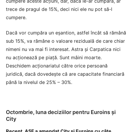
cumpere aceste acţiuni, dar, dacă le-ar cumpăra, ar
trece de pragul de 15%, deci nici ele nu pot să-l
cumpere.
Dacă vor cumpăra un eşantion, astfel încât să rămână
sub 15%, va rămâne o valoare reziduală de care chiar
nimeni nu va mai fi interesat. Astra şi Carpatica nici
nu acţionează pe piaţă. Sunt mâini moarte.
Deschidem acţionariatul către orice persoană
juridică, dacă dovedeşte că are capacitate financiară
până la nivelul de 25% – 30%.
Octombrie, luna deciziilor pentru Euroins şi
City
Recent, ASF a amendat City şi Euroins cu câte