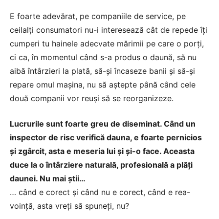
E foarte adevărat, pe companiile de service, pe
ceilalţi consumatori nu-i interesează cât de repede îţi
cumperi tu hainele adecvate mărimii pe care o porţi,
ci ca, în momentul când s-a produs o daună, să nu
aibă întârzieri la plată, să-şi încaseze banii şi să-şi
repare omul maşina, nu să aştepte până când cele
două companii vor reuşi să se reorganizeze.
Lucrurile sunt foarte greu de diseminat. Când un
inspector de risc verifică dauna, e foarte pernicios
şi zgârcit, asta e meseria lui şi şi-o face. Aceasta
duce la o întârziere naturală, profesională a plăţi
daunei. Nu mai ştii…
… când e corect şi când nu e corect, când e rea-
voinţă, asta vreţi să spuneţi, nu?