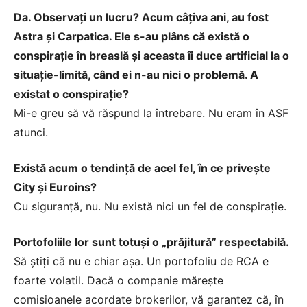
Da. Observaţi un lucru? Acum câţiva ani, au fost
Astra şi Carpatica. Ele s-au plâns că există o
conspiraţie în breaslă şi aceasta îi duce artificial la o
situaţie-limită, când ei n-au nici o problemă. A
existat o conspiraţie?
Mi-e greu să vă răspund la întrebare. Nu eram în ASF
atunci.
Există acum o tendinţă de acel fel, în ce priveşte
City şi Euroins?
Cu siguranţă, nu. Nu există nici un fel de conspiraţie.
Portofoliile lor sunt totuşi o „prăjitură” respectabilă.
Să ştiţi că nu e chiar aşa. Un portofoliu de RCA e
foarte volatil. Dacă o companie măreşte
comisioanele acordate brokerilor, vă garantez că, în