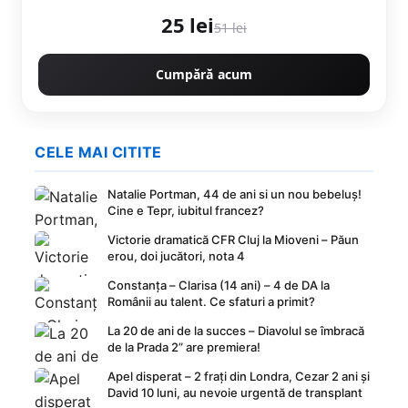
25 lei
51 lei
Cumpără acum
CELE MAI CITITE
Natalie Portman, 44 de ani si un nou bebeluș!
Cine e Tepr, iubitul francez?
Victorie dramatică CFR Cluj la Mioveni – Păun
erou, doi jucători, nota 4
Constanța – Clarisa (14 ani) – 4 de DA la
Românii au talent. Ce sfaturi a primit?
La 20 de ani de la succes – Diavolul se îmbracă
de la Prada 2” are premiera!
Apel disperat – 2 frați din Londra, Cezar 2 ani și
David 10 luni, au nevoie urgentă de transplant