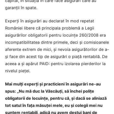
capital, în situaţia în care face asigurări care au
garanţii în spate.
Experţi în asigurări au declarat în mod repetat
României libere că principala problemă a Legii
asigurărilor obligatorii pentru locuinţe 260/2008 era
incompatibilitatea dintre primele, deci şi comisioanele
aferente extrem de mici, şi nevoia asigurătorilor de a-
şi face din acest tip de asigurări o piaţă rentabilă. De
aceea a şi apărut PAID: pentru izolarea pierderilor la
nivelul pieţei.
Mai mulţi experţi şi practicieni în asigurări ne-au
spus: „Nu mă duc la Văscăuţi, să închei poliţe
obligatorii de locuinţe, pentru că, şi dacă se aliniază
tot satul în faţa măsuţei mele, eu şi colegii mei nu
suntem rentabili, adică nu avem destui bani de