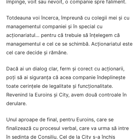
împinge, voit sau nevoit, o companie spre faliment.
Totdeauna voi încerca, împreună cu colegii mei şi cu
managementul companiei şi în special cu
acţionariatul… pentru că trebuie să înţelegem că
managementul e cel ce se schimbă. Acţionariatul este
cel care decide şi rămâne.
Dacă ai un dialog clar, ferm şi corect cu acţionarii,
poţi să ai siguranţa că acea companie îndeplineşte
toate cerinţele de legalitate şi funcţionalitate.
Revenind la Euroins şi City, avem două controale în
derulare.
Unul aproape de final, pentru Euroins, care se
finalizează cu procesul verbal, care va urma să intre
în şedinţa de Consiliu. Cel de la City s-a închis