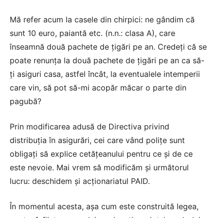
Mă refer acum la casele din chirpici: ne gândim că
sunt 10 euro, paiantă etc. (n.n.: clasa A), care
înseamnă două pachete de ţigări pe an. Credeţi că se
poate renunţa la două pachete de ţigări pe an ca să-
ţi asiguri casa, astfel încât, la eventualele intemperii
care vin, să pot să-mi acopăr măcar o parte din
pagubă?
Prin modificarea adusă de Directiva privind
distribuţia în asigurări, cei care vând poliţe sunt
obligaţi să explice cetăţeanului pentru ce şi de ce
este nevoie. Mai vrem să modificăm şi următorul
lucru: deschidem şi acţionariatul PAID.
În momentul acesta, aşa cum este construită legea,