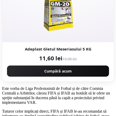
Adeplast Gletul Meseriasului 5 KG
11,60 lei
19,90 lei
Cumpără acum
Este vorba de Liga Profesionistă de Fotbal și de către Comisia
Centrală a Arbitrilor, cărora FIFA și IFAB au hotărât să le ofere un
sprijin substanțial în ducerea până la capăt a proiectului privind
implementarea VAR.
Tuturor celor implicați direct, FIFA și IFAB le-au recomandat să
informeze cu deplină corectitudine publicul iubitor de fotbal, mass-