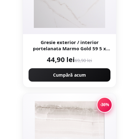
Gresie exterior / interior
portelanata Marmo Gold 59 5 x
119 5 cm lucioasa rectificata tip
44,90 lei
69,90 lei
marmura
Cumpără acum
-36%