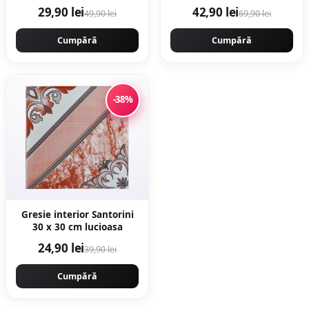
Brown 20 5 x 60 cm mata
29,90 lei
42,90 lei
49,90 lei
69,90 lei
portelanata
antiderapanta
Cumpără
Cumpără
-38%
Gresie interior Santorini
30 x 30 cm lucioasa
24,90 lei
39,90 lei
Cumpără