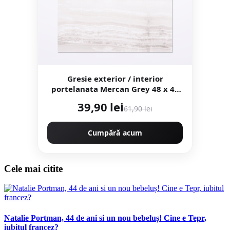
Gresie exterior / interior
portelanata Mercan Grey 48 x 48
cm lucioasa tip marmura
39,90 lei
61,90 lei
Cumpără acum
Cele mai citite
Natalie Portman, 44 de ani si un nou bebeluș! Cine e Tepr,
iubitul francez?