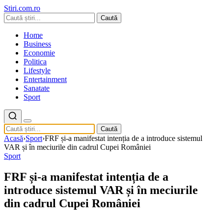
Stiri.com.ro
Caută
Home
Business
Economie
Politica
Lifestyle
Entertainment
Sanatate
Sport
Caută
Acasă
›
Sport
›
FRF și-a manifestat intenția de a introduce sistemul
VAR și în meciurile din cadrul Cupei României
Sport
FRF și-a manifestat intenția de a
introduce sistemul VAR și în meciurile
din cadrul Cupei României