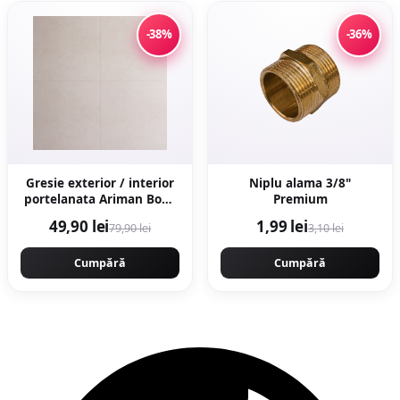
-38%
-36%
Gresie exterior / interior
Niplu alama 3/8"
portelanata Ariman Bone
Premium
60 x 60 cm mata
49,90 lei
1,99 lei
79,90 lei
3,10 lei
rectificata aspect ciment
Cumpără
Cumpără