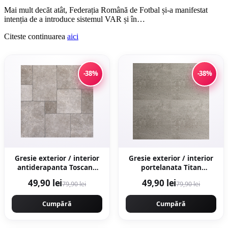
Mai mult decăt atât, Federația Română de Fotbal și-a manifestat
intenția de a introduce sistemul VAR și în…
Citeste continuarea
aici
-38%
-38%
Gresie exterior / interior
Gresie exterior / interior
antiderapanta Toscana
portelanata Titan
Grey 60 x 60 cm mata
Anthracite 60 x 60 cm
49,90 lei
49,90 lei
79,90 lei
79,90 lei
portelanata rectificata tip
mata rectificata aspect
piatra naturala
ciment
Cumpără
Cumpără