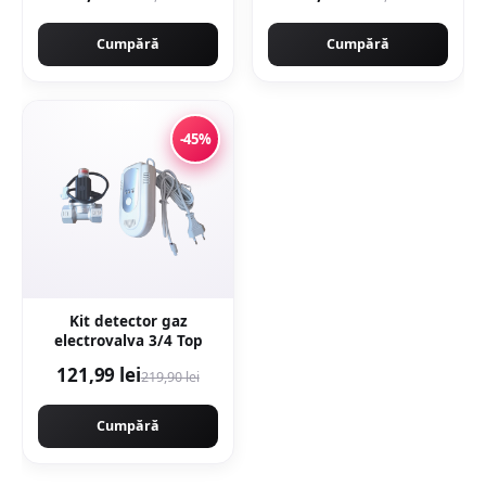
antiderapanta
Cumpără
Cumpără
-45%
Kit detector gaz
electrovalva 3/4 Top
121,99 lei
219,90 lei
Cumpără