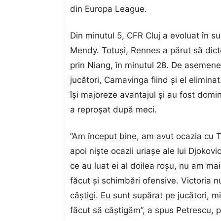
din Europa League.
Din minutul 5, CFR Cluj a evoluat în s
Mendy. Totuși, Rennes a părut să dictez
prin Niang, în minutul 28. De asemenea
jucători, Camavinga fiind și el eliminat
își majoreze avantajul și au fost domin
a reproșat după meci.
”Am început bine, am avut ocazia cu 
apoi niște ocazii uriașe ale lui Djokovi
ce au luat ei al doilea roșu, nu am ma
făcut și schimbări ofensive. Victoria n
câștigi. Eu sunt supărat pe jucători, 
făcut să câștigăm”, a spus Petrescu, p