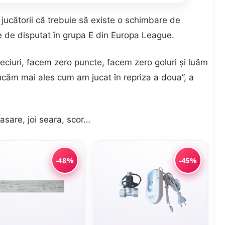
jucătorii că trebuie să existe o schimbare de
se de disputat în grupa E din Europa League.
eciuri, facem zero puncte, facem zero goluri și luăm
ucăm mai ales cum am jucat în repriza a doua”, a
asare, joi seara, scor…
-48%
-45%