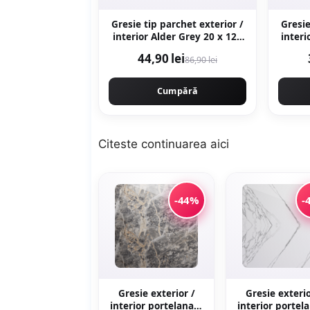
Gresie tip parchet exterior /
Gresie
interior Alder Grey 20 x 120
interior
cm mata portelanata
cm mata porte
44,90 lei
86,90 lei
Cumpără
Citeste continuarea
aici
-44%
-
Gresie exterior /
Gresie exterio
interior portelanata
interior portel