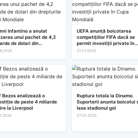
nni Infantino a anulat
UEFA anunță boicotarea
zarea unui pachet de 4,2
competițiilor FIFA dacă se
iarde de dolari din
permit investiții private în
pturile Cupei Mondiale
Cupa Mondială
8.2026
31.07.2026
f Bezos analizează o
Ruptura totala la Dinamo.
estiție de peste 4 miliarde
Suporterii anunta boicotul s
lire la Liverpool
lasa stadionul gol
7.2026
07.05.2026