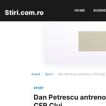
HOME
BUSIN
Stiri.com.ro
Acasă
›
Sport
›
Dan Petrescu antrenor CFR Cluj
SPORT
Dan Petrescu antreno
CFR Cluj