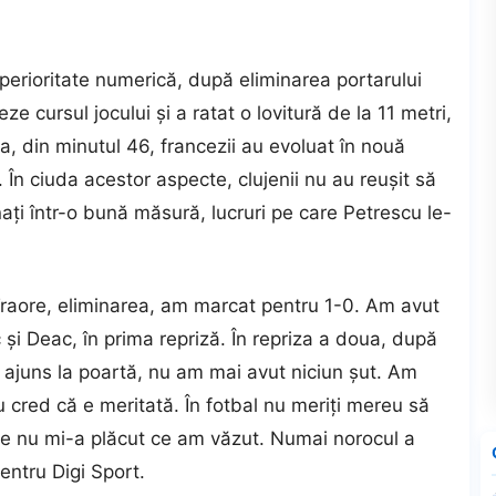
uperioritate numerică, după eliminarea portarului
e cursul jocului și a ratat o lovitură de la 11 metri,
, din minutul 46, francezii au evoluat în nouă
. În ciuda acestor aspecte, clujenii nu au reușit să
ați într-o bună măsură, lucruri pe care Petrescu le-
Traore, eliminarea, am marcat pentru 1-0. Am avut
c și Deac, în prima repriză. În repriza a doua, după
i ajuns la poartă, nu am mai avut niciun șut. Am
u cred că e meritată. În fotbal nu meriți mereu să
mie nu mi-a plăcut ce am văzut. Numai norocul a
entru Digi Sport.