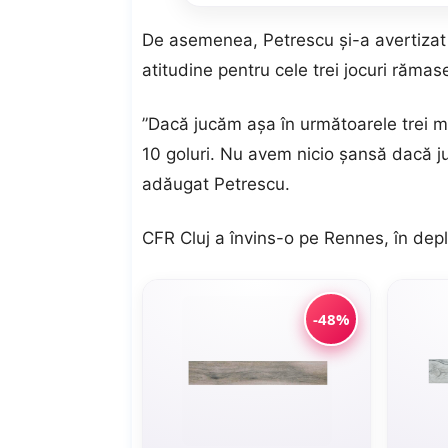
De asemenea, Petrescu și-a avertizat 
atitudine pentru cele trei jocuri răma
”Dacă jucăm așa în următoarele trei m
10 goluri. Nu avem nicio șansă dacă j
adăugat Petrescu.
CFR Cluj a învins-o pe Rennes, în depl
-48%