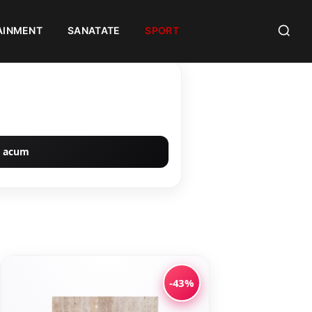
AINMENT
SANATATE
SPORT
 acum
-43%