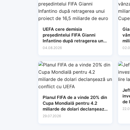
UEFA cere demisia
Gia
președintelui FIFA Gianni
vân
Infantino după retragerea unui
mil
proiect de 16,5 miliarde de
dre
04.08.2026
02.0
euro
Jef
inv
Planul FIFA de a vinde 20% din
de 
Cupa Mondială pentru 4.2
miliarde de dolari declanșează
22.0
un conflict cu UEFA
29.07.2026