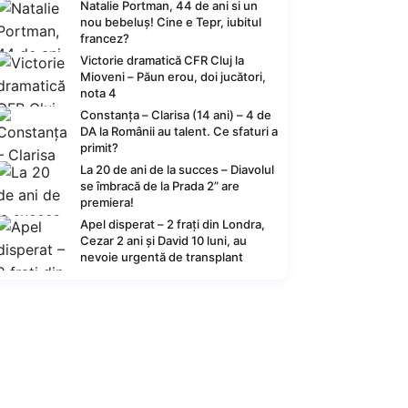
Natalie Portman, 44 de ani si un
nou bebeluș! Cine e Tepr, iubitul
francez?
Victorie dramatică CFR Cluj la
Mioveni – Păun erou, doi jucători,
nota 4
Constanța – Clarisa (14 ani) – 4 de
DA la Românii au talent. Ce sfaturi a
primit?
La 20 de ani de la succes – Diavolul
se îmbracă de la Prada 2” are
premiera!
Apel disperat – 2 frați din Londra,
Cezar 2 ani și David 10 luni, au
nevoie urgentă de transplant