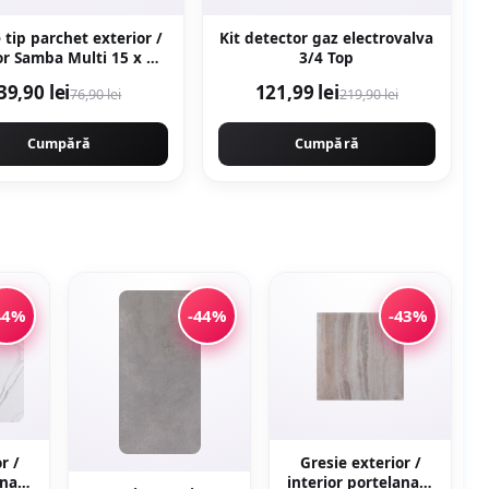
 tip parchet exterior /
Kit detector gaz electrovalva
 Samba Multi 15 x 90
3/4 Top
lanata
39,90 lei
121,99 lei
76,90 lei
219,90 lei
antiderapanta
Cumpără
Cumpără
44%
-44%
-43%
r /
Gresie exterior /
anata
interior portelanata