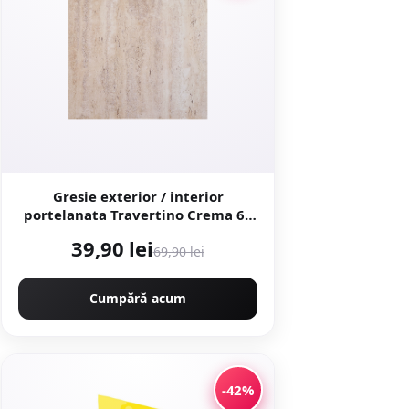
Gresie exterior / interior
portelanata Travertino Crema 60
x 60 cm lucioasa rectificata tip
39,90 lei
piatra naturala
69,90 lei
Cumpără acum
-42%