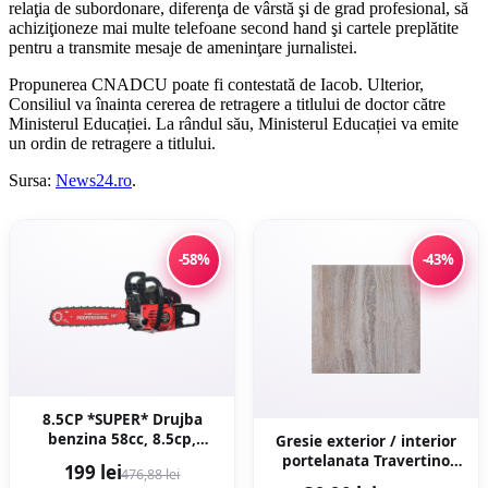
relaţia de subordonare, diferenţa de vârstă şi de grad profesional, să
achiziţioneze mai multe telefoane second hand şi cartele preplătite
pentru a transmite mesaje de ameninţare jurnalistei.
Propunerea CNADCU poate fi contestată de Iacob. Ulterior,
Consiliul va înainta cererea de retragere a titlului de doctor către
Ministerul Educației. La rândul său, Ministerul Educației va emite
un ordin de retragere a titlului.
Sursa:
News24.ro
.
-58%
-43%
8.5CP *SUPER* Drujba
benzina 58cc, 8.5cp,
Gresie exterior / interior
10.000rpm, 400mm,
portelanata Travertino
199 lei
476,88 lei
CAMPION PROFESIONALL
Marfil 60 x 60 cm lucioasa