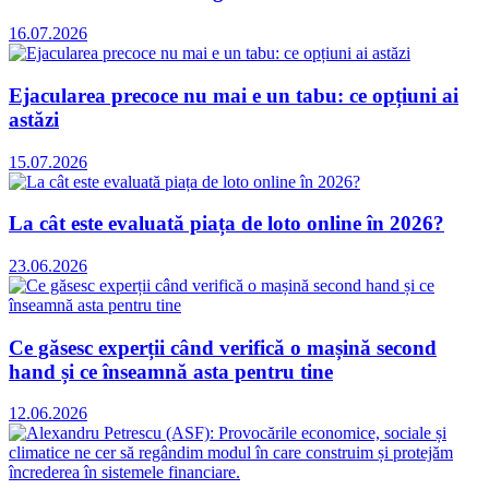
16.07.2026
Ejacularea precoce nu mai e un tabu: ce opțiuni ai
astăzi
15.07.2026
La cât este evaluată piața de loto online în 2026?
23.06.2026
Ce găsesc experții când verifică o mașină second
hand și ce înseamnă asta pentru tine
12.06.2026