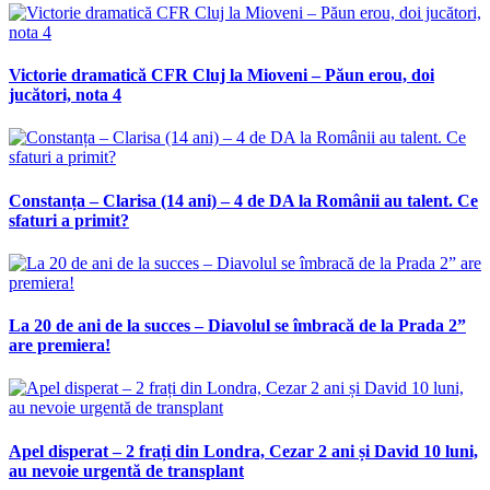
Victorie dramatică CFR Cluj la Mioveni – Păun erou, doi
jucători, nota 4
Constanța – Clarisa (14 ani) – 4 de DA la Românii au talent. Ce
sfaturi a primit?
La 20 de ani de la succes – Diavolul se îmbracă de la Prada 2”
are premiera!
Apel disperat – 2 frați din Londra, Cezar 2 ani și David 10 luni,
au nevoie urgentă de transplant