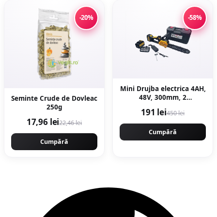
-20%
-58%
Mini Drujba electrica 4AH,
48V, 300mm, 2
Seminte Crude de Dovleac
acumulatori, brushless,
250g
191 lei
450 lei
ungere automata, 1800w,
17,96 lei
22,46 lei
model YELLOW CAMPION
Germany CMP1756Y
Cumpără
Cumpără