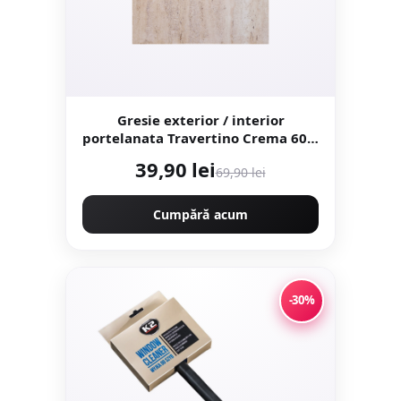
Gresie exterior / interior
portelanata Travertino Crema 60 x
60 cm lucioasa rectificata tip
39,90 lei
69,90 lei
piatra naturala
Cumpără acum
-30%