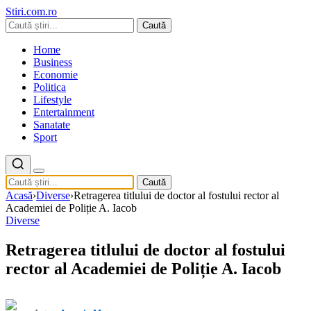
Stiri.com.ro
Caută
Home
Business
Economie
Politica
Lifestyle
Entertainment
Sanatate
Sport
Caută
Acasă
›
Diverse
›
Retragerea titlului de doctor al fostului rector al
Academiei de Poliție A. Iacob
Diverse
Retragerea titlului de doctor al fostului
rector al Academiei de Poliție A. Iacob