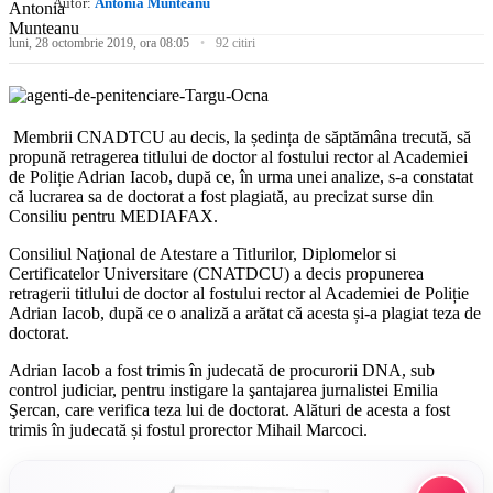
Autor:
Antonia Munteanu
luni, 28 octombrie 2019, ora 08:05
92 citiri
Membrii CNADTCU au decis, la ședința de săptămâna trecută, să
propună retragerea titlului de doctor al fostului rector al Academiei
de Poliție Adrian Iacob, după ce, în urma unei analize, s-a constatat
că lucrarea sa de doctorat a fost plagiată, au precizat surse din
Consiliu pentru MEDIAFAX.
Consiliul Naţional de Atestare a Titlurilor, Diplomelor si
Certificatelor Universitare (CNATDCU) a decis propunerea
retragerii titlului de doctor al fostului rector al Academiei de Poliție
Adrian Iacob, după ce o analiză a arătat că acesta și-a plagiat teza de
doctorat.
Adrian Iacob a fost trimis în judecată de procurorii DNA, sub
control judiciar, pentru instigare la şantajarea jurnalistei Emilia
Şercan, care verifica teza lui de doctorat. Alături de acesta a fost
trimis în judecată și fostul prorector Mihail Marcoci.