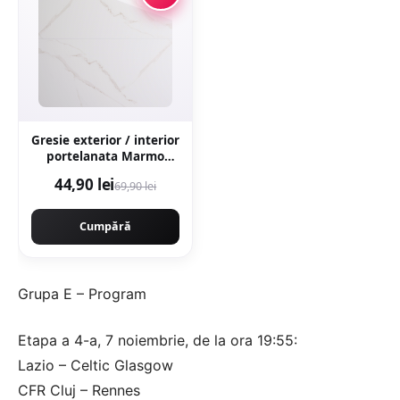
Gresie exterior / interior
portelanata Marmo
Gold 59 5 x 119 5 cm
44,90 lei
69,90 lei
lucioasa rectificata tip
marmura
Cumpără
Grupa E – Program
Etapa a 4-a, 7 noiembrie, de la ora 19:55:
Lazio – Celtic Glasgow
CFR Cluj – Rennes