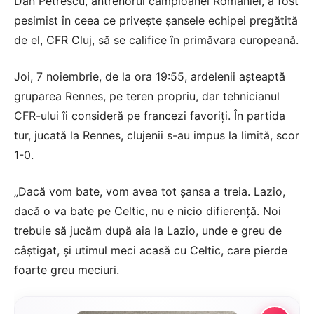
Dan Petrescu, antrenorul campioanei României, a fost
pesimist în ceea ce privește șansele echipei pregătită
de el, CFR Cluj, să se califice în primăvara europeană.
Joi, 7 noiembrie, de la ora 19:55, ardelenii așteaptă
gruparea Rennes, pe teren propriu, dar tehnicianul
CFR-ului îi consideră pe francezi favoriți. În partida
tur, jucată la Rennes, clujenii s-au impus la limită, scor
1-0.
„Dacă vom bate, vom avea tot şansa a treia. Lazio,
dacă o va bate pe Celtic, nu e nicio difierenţă. Noi
trebuie să jucăm după aia la Lazio, unde e greu de
câştigat, şi utimul meci acasă cu Celtic, care pierde
foarte greu meciuri.