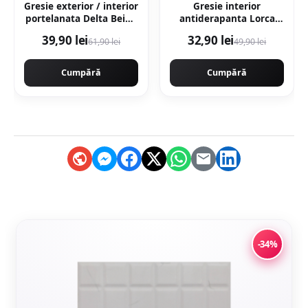
Gresie exterior / interior
Gresie interior
portelanata Delta Beige
antiderapanta Lorca
30 x 60 cm mata
Dark Brown 30 x 30 cm
39,90 lei
32,90 lei
61,90 lei
49,90 lei
rectificata tip piatra
mata tip marmura
Cumpără
Cumpără
-34%