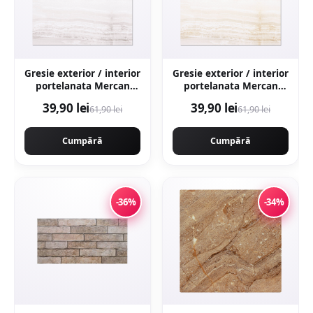
Gresie exterior / interior
Gresie exterior / interior
portelanata Mercan
portelanata Mercan
Grey 48 x 48 cm
Beige 48 x 48 cm
39,90 lei
39,90 lei
61,90 lei
61,90 lei
lucioasa tip marmura
lucioasa tip marmura
Cumpără
Cumpără
-36%
-34%