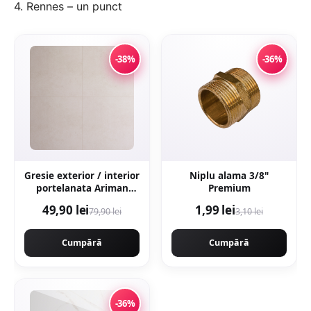
4. Rennes – un punct
-38%
-36%
Gresie exterior / interior
Niplu alama 3/8"
portelanata Ariman
Premium
Bone 60 x 60 cm mata
49,90 lei
1,99 lei
79,90 lei
3,10 lei
rectificata aspect
ciment
Cumpără
Cumpără
-36%