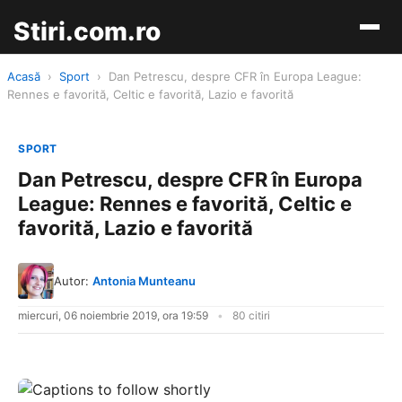
Stiri.com.ro
Acasă
›
Sport
›
Dan Petrescu, despre CFR în Europa League:
Rennes e favorită, Celtic e favorită, Lazio e favorită
SPORT
Dan Petrescu, despre CFR în Europa
League: Rennes e favorită, Celtic e
favorită, Lazio e favorită
Autor:
Antonia Munteanu
miercuri, 06 noiembrie 2019, ora 19:59
80 citiri