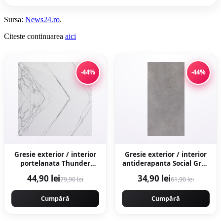
Sursa:
News24.ro
.
Citeste continuarea
aici
-44%
-44%
Gresie exterior / interior
Gresie exterior / interior
portelanata Thunder
antiderapanta Social Grey
White Bookmatch B 60 x
30 x 60 cm mata aspect
44,90 lei
34,90 lei
79,90 lei
61,90 lei
120 cm lucioasa
ciment
rectificata tip marmura
Cumpără
Cumpără