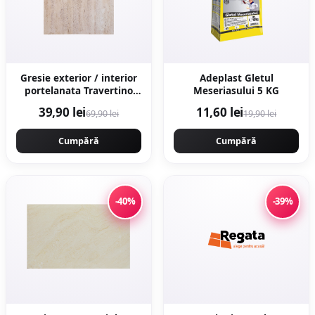
Gresie exterior / interior
Adeplast Gletul
portelanata Travertino
Meseriasului 5 KG
Crema 60 x 60 cm
39,90 lei
11,60 lei
69,90 lei
19,90 lei
lucioasa rectificata tip
piatra naturala
Cumpără
Cumpără
-40%
-39%