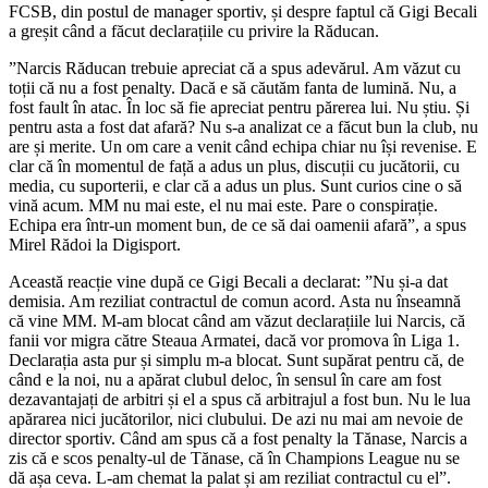
FCSB, din postul de manager sportiv, și despre faptul că Gigi Becali
a greșit când a făcut declarațiile cu privire la Răducan.
”Narcis Răducan trebuie apreciat că a spus adevărul. Am văzut cu
toții că nu a fost penalty. Dacă e să căutăm fanta de lumină. Nu, a
fost fault în atac. În loc să fie apreciat pentru părerea lui. Nu știu. Și
pentru asta a fost dat afară? Nu s-a analizat ce a făcut bun la club, nu
are și merite. Un om care a venit când echipa chiar nu își revenise. E
clar că în momentul de față a adus un plus, discuții cu jucătorii, cu
media, cu suporterii, e clar că a adus un plus. Sunt curios cine o să
vină acum. MM nu mai este, el nu mai este. Pare o conspirație.
Echipa era într-un moment bun, de ce să dai oamenii afară”, a spus
Mirel Rădoi la Digisport.
Această reacție vine după ce Gigi Becali a declarat: ”Nu și-a dat
demisia. Am reziliat contractul de comun acord. Asta nu înseamnă
că vine MM. M-am blocat când am văzut declarațiile lui Narcis, că
fanii vor migra către Steaua Armatei, dacă vor promova în Liga 1.
Declarația asta pur și simplu m-a blocat. Sunt supărat pentru că, de
când e la noi, nu a apărat clubul deloc, în sensul în care am fost
dezavantajați de arbitri și el a spus că arbitrajul a fost bun. Nu le lua
apărarea nici jucătorilor, nici clubului. De azi nu mai am nevoie de
director sportiv. Când am spus că a fost penalty la Tănase, Narcis a
zis că e scos penalty-ul de Tănase, că în Champions League nu se
dă așa ceva. L-am chemat la palat și am reziliat contractul cu el”.