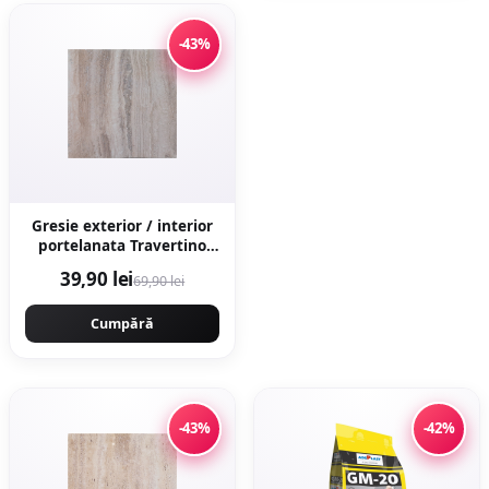
-43%
Gresie exterior / interior
portelanata Travertino
Marfil 60 x 60 cm lucioasa
39,90 lei
69,90 lei
rectificata tip piatra
naturala
Cumpără
-43%
-42%