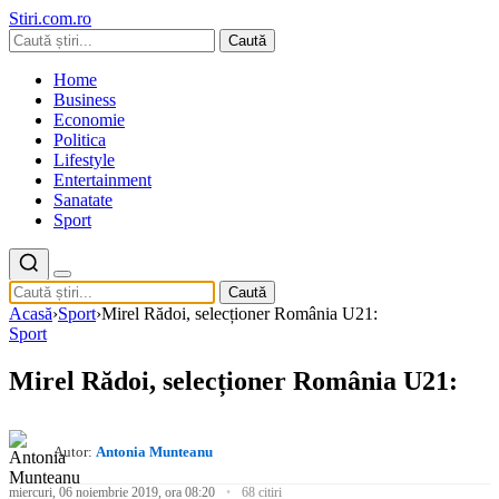
Stiri.com.ro
Caută
Home
Business
Economie
Politica
Lifestyle
Entertainment
Sanatate
Sport
Caută
Acasă
›
Sport
›
Mirel Rădoi, selecționer România U21:
Sport
Mirel Rădoi, selecționer România U21:
Autor:
Antonia Munteanu
miercuri, 06 noiembrie 2019, ora 08:20
68 citiri