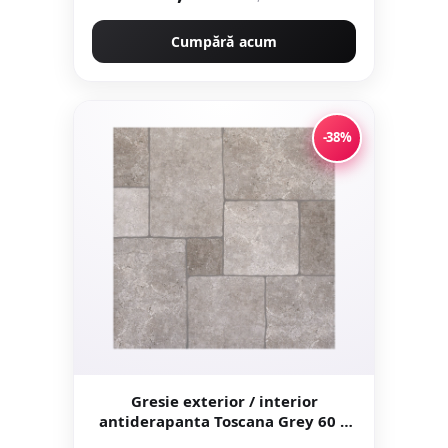
Cumpără acum
-38%
Gresie exterior / interior
antiderapanta Toscana Grey 60 x
60 cm mata portelanata