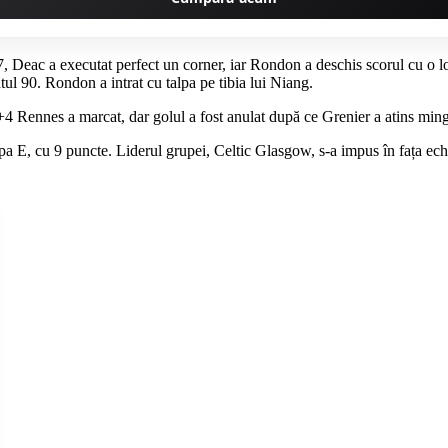
7, Deac a executat perfect un corner, iar Rondon a deschis scorul cu o lo
tul 90. Rondon a intrat cu talpa pe tibia lui Niang.
0+4 Rennes a marcat, dar golul a fost anulat după ce Grenier a atins mi
a E, cu 9 puncte. Liderul grupei, Celtic Glasgow, s-a impus în fața echi