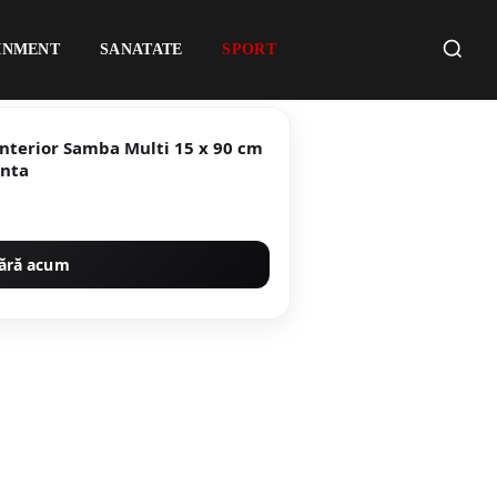
INMENT
SANATATE
SPORT
ior Samba Multi 15 x 90 cm
rapanta
ără acum