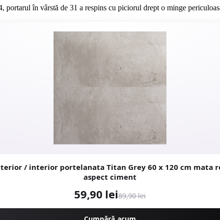
, portarul în vârstă de 31 a respins cu piciorul drept o minge periculoasă
r / interior portelanata Titan Grey 60 x 120 cm mata rectificata
aspect ciment
59,90 lei
89,90 lei
Cumpără acum