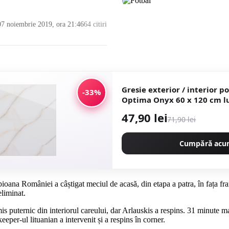
 07 noiembrie 2019, ora 21:46
64 citiri
Gresie exterior / interior p
-33%
Optima Onyx 60 x 120 cm lucioasa
rectificata tip marmura
47,90 lei
71,90 lei
Cumpără ac
ana României a câștigat meciul de acasă, din etapa a patra, în fața fra
eliminat.
is puternic din interiorul careului, dar Arlauskis a respins. 31 minute m
eper-ul lituanian a intervenit și a respins în corner.