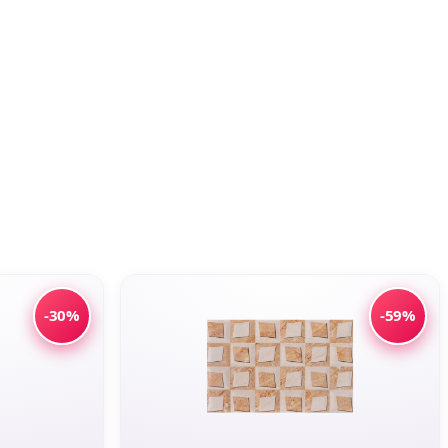
-30%
-59%