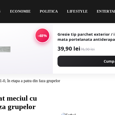
S
ECONOMIE
POLITICA
LIFESTYLE
ENTERTA
Gresie tip parchet exterior / inter
-48%
mata portelanata antide
39,90 lei
76,90 lei
Cump
0, în etapa a patra din faza grupelor
at meciul cu
aza grupelor