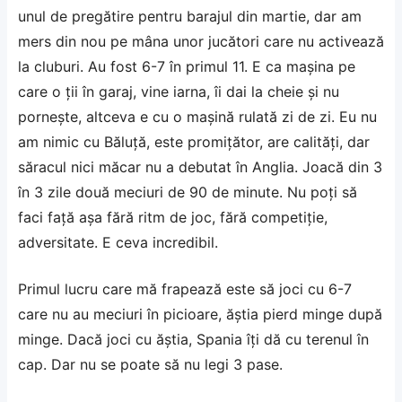
unul de pregătire pentru barajul din martie, dar am
mers din nou pe mâna unor jucători care nu activează
la cluburi. Au fost 6-7 în primul 11. E ca maşina pe
care o ţii în garaj, vine iarna, îi dai la cheie şi nu
porneşte, altceva e cu o maşină rulată zi de zi. Eu nu
am nimic cu Băluţă, este promiţător, are calităţi, dar
săracul nici măcar nu a debutat în Anglia. Joacă din 3
în 3 zile două meciuri de 90 de minute. Nu poţi să
faci faţă aşa fără ritm de joc, fără competiţie,
adversitate. E ceva incredibil.
Primul lucru care mă frapează este să joci cu 6-7
care nu au meciuri în picioare, ăştia pierd minge după
minge. Dacă joci cu ăştia, Spania îţi dă cu terenul în
cap. Dar nu se poate să nu legi 3 pase.