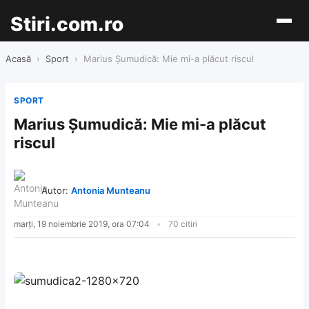
Stiri.com.ro
Acasă
›
Sport
›
Marius Șumudică: Mie mi-a plăcut riscul
SPORT
Marius Șumudică: Mie mi-a plăcut
riscul
Autor:
Antonia Munteanu
marți, 19 noiembrie 2019, ora 07:04
70 citiri