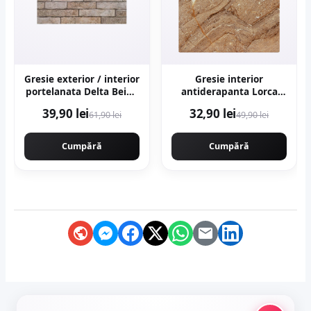
Gresie exterior / interior
Gresie interior
portelanata Delta Beige
antiderapanta Lorca
30 x 60 cm mata
Dark Brown 30 x 30 cm
39,90 lei
32,90 lei
61,90 lei
49,90 lei
rectificata tip piatra
mata tip marmura
Cumpără
Cumpără