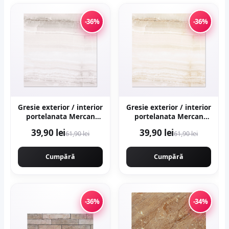
-36%
-36%
Gresie exterior / interior
Gresie exterior / interior
portelanata Mercan
portelanata Mercan
Grey 48 x 48 cm
Beige 48 x 48 cm
39,90 lei
39,90 lei
61,90 lei
61,90 lei
lucioasa tip marmura
lucioasa tip marmura
Cumpără
Cumpără
-36%
-34%