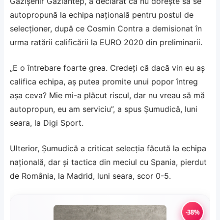
Gazișehir Gaziantep, a declarat că nu dorește să se
autopropună la echipa națională pentru postul de
selecționer, după ce Cosmin Contra a demisionat în
urma ratării calificării la EURO 2020 din preliminarii.
„E o întrebare foarte grea. Credeţi că dacă vin eu aş
califica echipa, aş putea promite unui popor întreg
aşa ceva? Mie mi-a plăcut riscul, dar nu vreau să mă
autopropun, eu am serviciu”, a spus Șumudică, luni
seara, la Digi Sport.
Ulterior, Șumudică a criticat selecția făcută la echipa
națională, dar și tactica din meciul cu Spania, pierdut
de România, la Madrid, luni seara, scor 0-5.
-38%