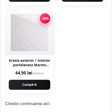
-36%
Gresie exterior / interior
portelanata Marmo
Gold 59 5 x 119 5 cm
44,90 lei
69,90 lei
lucioasa rectificata tip
marmura
Cumpără
Citeste continuarea
aici