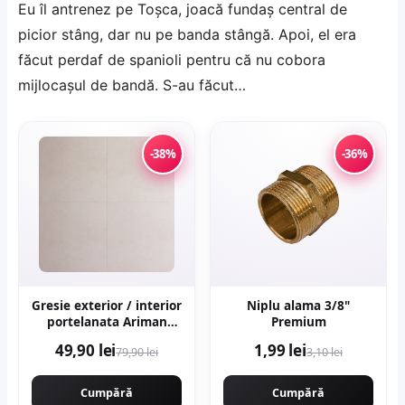
Eu îl antrenez pe Toşca, joacă fundaş central de
picior stâng, dar nu pe banda stângă. Apoi, el era
făcut perdaf de spanioli pentru că nu cobora
mijlocaşul de bandă. S-au făcut…
-38%
-36%
Gresie exterior / interior
Niplu alama 3/8"
portelanata Ariman
Premium
Bone 60 x 60 cm mata
49,90 lei
1,99 lei
79,90 lei
3,10 lei
rectificata aspect
ciment
Cumpără
Cumpără