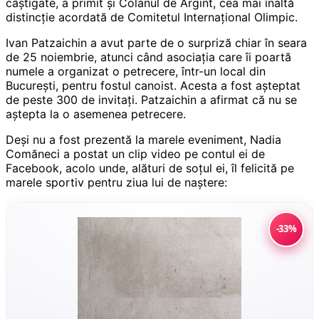
câștigate, a primit şi Colanul de Argint, cea mai înaltă
distincție acordată de Comitetul Internațional Olimpic.
Ivan Patzaichin a avut parte de o surpriză chiar în seara
de 25 noiembrie, atunci când asociația care îi poartă
numele a organizat o petrecere, într-un local din
București, pentru fostul canoist. Acesta a fost așteptat
de peste 300 de invitați. Patzaichin a afirmat că nu se
aștepta la o asemenea petrecere.
Deși nu a fost prezentă la marele eveniment, Nadia
Comăneci a postat un clip video pe contul ei de
Facebook, acolo unde, alături de soțul ei, îl felicită pe
marele sportiv pentru ziua lui de naștere:
-33%