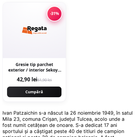
-31%
Gresie tip parchet
exterior / interior Sekoya
Beige 20 5 x 60 cm mata
42,90 lei
61,90 lei
portelanata
antiderapanta
Cumpără
Ivan Patzaichin s-a născut la 26 noiembrie 1949, în satul
Mila 23, comuna Crişan, județul Tulcea, acolo unde a
fost numit cetățean de onoare. S-a dedicat 17 ani
sportului și a câştigat peste 40 de titluri de campion