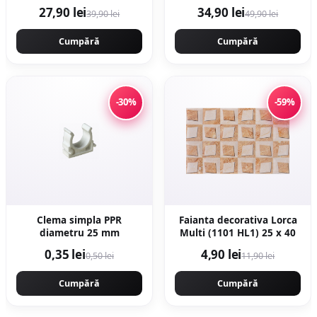
27,90 lei
34,90 lei
39,90 lei
49,90 lei
Cumpără
Cumpără
-30%
-59%
Clema simpla PPR
Faianta decorativa Lorca
diametru 25 mm
Multi (1101 HL1) 25 x 40
0,35 lei
4,90 lei
0,50 lei
11,90 lei
Cumpără
Cumpără