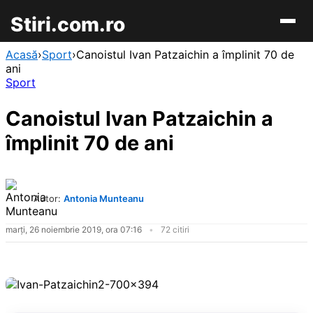
Stiri.com.ro
Acasă
›
Sport
›
Canoistul Ivan Patzaichin a împlinit 70 de
ani
Sport
Canoistul Ivan Patzaichin a
împlinit 70 de ani
Autor:
Antonia Munteanu
marți, 26 noiembrie 2019, ora 07:16
72 citiri