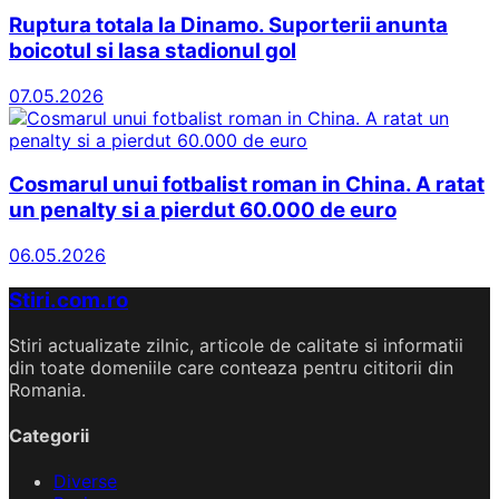
Ruptura totala la Dinamo. Suporterii anunta
boicotul si lasa stadionul gol
07.05.2026
Cosmarul unui fotbalist roman in China. A ratat
un penalty si a pierdut 60.000 de euro
06.05.2026
Stiri.com.ro
Stiri actualizate zilnic, articole de calitate si informatii
din toate domeniile care conteaza pentru cititorii din
Romania.
Categorii
Diverse