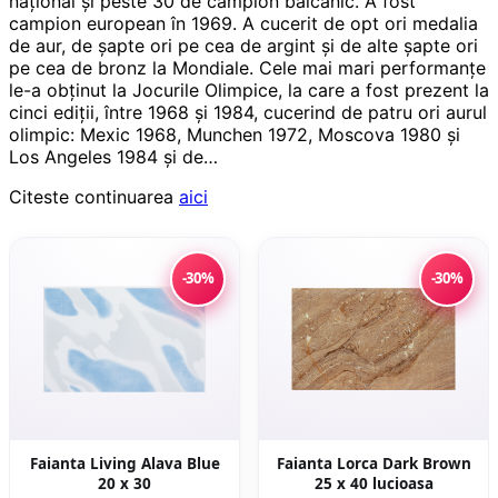
naţional şi peste 30 de campion balcanic. A fost
campion european în 1969. A cucerit de opt ori medalia
de aur, de şapte ori pe cea de argint şi de alte şapte ori
pe cea de bronz la Mondiale. Cele mai mari performanţe
le-a obţinut la Jocurile Olimpice, la care a fost prezent la
cinci ediţii, între 1968 şi 1984, cucerind de patru ori aurul
olimpic: Mexic 1968, Munchen 1972, Moscova 1980 şi
Los Angeles 1984 şi de…
Citeste continuarea
aici
-30%
-30%
Faianta Living Alava Blue
Faianta Lorca Dark Brown
20 x 30
25 x 40 lucioasa