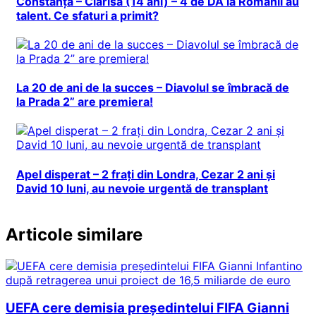
Constanța – Clarisa (14 ani) – 4 de DA la Românii au
talent. Ce sfaturi a primit?
La 20 de ani de la succes – Diavolul se îmbracă de
la Prada 2” are premiera!
Apel disperat – 2 frați din Londra, Cezar 2 ani și
David 10 luni, au nevoie urgentă de transplant
Articole similare
UEFA cere demisia președintelui FIFA Gianni