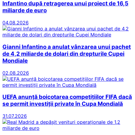
Infantino după retragerea unui proiect de 16,5
miliarde de euro
04.08.2026
Gianni Infantino a anulat vânzarea unui pachet
de 4,2 miliarde de dolari din drepturile Cupei
Mondiale
02.08.2026
UEFA anunță boicotarea competițiilor FIFA dacă
se permit investiții private în Cupa Mondială
31.07.2026