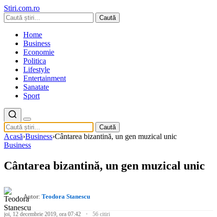
Stiri.com.ro
Caută
Home
Business
Economie
Politica
Lifestyle
Entertainment
Sanatate
Sport
Caută
Acasă
›
Business
›
Cântarea bizantină, un gen muzical unic
Business
Cântarea bizantină, un gen muzical unic
Autor:
Teodora Stanescu
joi, 12 decembrie 2019, ora 07:42
56 citiri