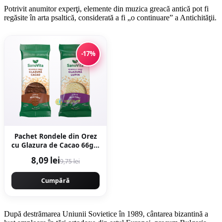
Potrivit anumitor experţi, elemente din muzica greacă antică pot fi
regăsite în arta psaltică, considerată a fi „o continuare” a Antichităţii.
-17%
Pachet Rondele din Orez
cu Glazura de Cacao 66g +
Rondele din Orez cu
8,09 lei
9,75 lei
Glazura de Lupin 66g
Cumpără
După destrămarea Uniunii Sovietice în 1989, cântarea bizantină a