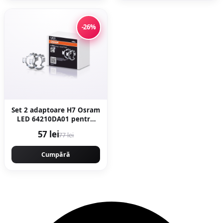
-26%
Set 2 adaptoare H7 Osram
LED 64210DA01 pentru
BMW, Citroen, Mercedes,
57 lei
77 lei
Skoda, VW
Cumpără