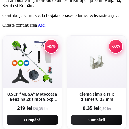
luat amploare în ţări ortodoxe din estul Europei, precum Bulgaria,
Serbia şi România.
Contribuţia sa muzicală bogată depăşeşte lumea ecleziastică şi…
Citeste continuarea
Aici
-49%
-30%
8.5CP *MEGA* Motocoasa
Clema simpla PPR
Benzina 2t timpi 8.5cp,
diametru 25 mm
12000rpm, 58cc, model
219 lei
0,35 lei
428,08 lei
0,50 lei
2026 cu 10 accesorii, easy-
start, Fresco Power by
ItalianTech CMP1545
Cumpără
Cumpără