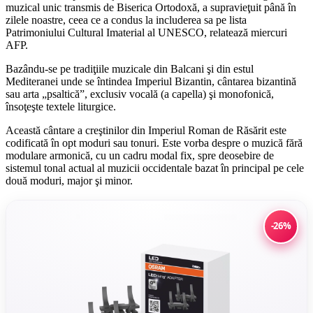
muzical unic transmis de Biserica Ortodoxă, a supravieţuit până în
zilele noastre, ceea ce a condus la includerea sa pe lista
Patrimoniului Cultural Imaterial al UNESCO, relatează miercuri
AFP.
Bazându-se pe tradiţiile muzicale din Balcani şi din estul
Mediteranei unde se întindea Imperiul Bizantin, cântarea bizantină
sau arta „psaltică”, exclusiv vocală (a capella) şi monofonică,
însoţeşte textele liturgice.
Această cântare a creştinilor din Imperiul Roman de Răsărit este
codificată în opt moduri sau tonuri. Este vorba despre o muzică fără
modulare armonică, cu un cadru modal fix, spre deosebire de
sistemul tonal actual al muzicii occidentale bazat în principal pe cele
două moduri, major şi minor.
-26%