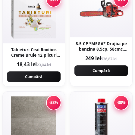
8.5 CP *MEGA* Drujba pe
benzina 8.5cp, 58cmc,
Tabieturi Ceai Rooibos
12000rpm, 400mm,
Creme Brule 12 plicuri
249 lei
536,87 lei
MOTOYAMA JAPAN 9800
piramida
18,43 lei
23,04 lei
CMP9800
Cumpără
Cumpără
-38%
-30%