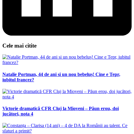
Cele mai citite
Natalie Portman, 44 de ani si un nou bebeluș! Cine e Tepr,
iubitul francez?
Victorie dramatică CFR Cluj la Mioveni – Păun erou, doi
jucători, nota 4