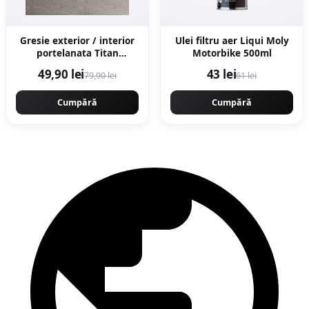
Gresie exterior / interior
Ulei filtru aer Liqui Moly
portelanata Titan
Motorbike 500ml
Anthracite 60 x 60 cm
49,90 lei
43 lei
79,90 lei
61 lei
mata rectificata aspect
ciment
Cumpără
Cumpără