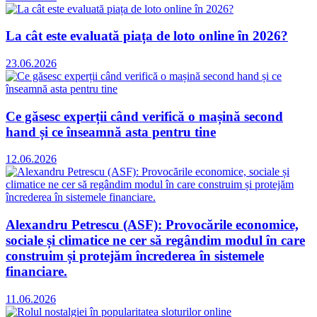
La cât este evaluată piața de loto online în 2026?
23.06.2026
Ce găsesc experții când verifică o mașină second
hand și ce înseamnă asta pentru tine
12.06.2026
Alexandru Petrescu (ASF): Provocările economice,
sociale și climatice ne cer să regândim modul în care
construim și protejăm încrederea în sistemele
financiare.
11.06.2026