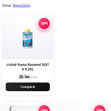
Sursa:
News24.ro
.
-30%
Lichid frana Ravenol DOT
4 0,25L
26 lei
37 lei
Cumpără
-20%
-54%