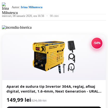
Autor:
Irina Mihutescu
miercuri, 08 ianuarie 2020, ora 16:56
98 citiri
-54%
Aparat de sudura tip Invertor 304A, reglaj, afisaj
digital, ventilat, 1.6-4mm, Next Generation - URAL
MASH PROFESSIONAL CMP1694
149,99 lei
324,36 lei