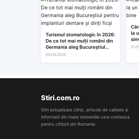
Cân
la 
Turismul stomatologic în 2026:
sim
De ce tot mai mulți români din
Germania aleg Bucureștiul
21.0
pentru implanturi dentare și
05.06.2026
dinți ficși
Stiri.com.ro
Stiri actualizate zilnic, articole de calitate si
informatii din toate domeniile care conteaza
pentru cititorii din Romania.