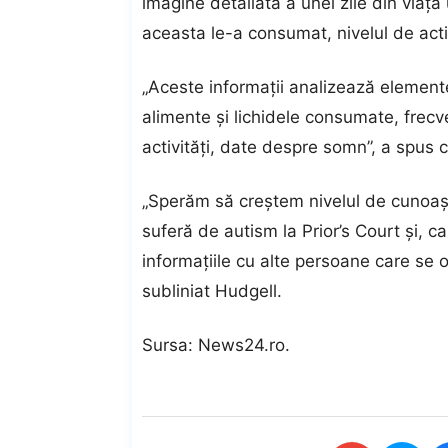
imagine detaliată a unei zile din viaţa
aceasta le-a consumat, nivelul de acti
„Aceste informaţii analizează element
alimente şi lichidele consumate, frecv
activităţi, date despre somn”, a spus 
„Sperăm să creştem nivelul de cunoaşt
suferă de autism la Prior’s Court şi, c
informaţiile cu alte persoane care se 
subliniat Hudgell.
Sursa:
News24.ro
.