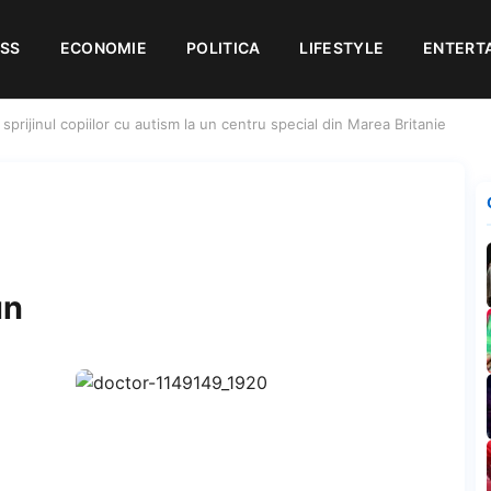
ESS
ECONOMIE
POLITICA
LIFESTYLE
ENTERT
în sprijinul copiilor cu autism la un centru special din Marea Britanie
un