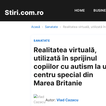
HOME
BUSIN
Stiri.com.ro
Acasă
›
Sanatate
›
Realitatea virtuală, utilizată 
SANATATE
Realitatea virtuală,
utilizată în sprijinul
copiilor cu autism la 
centru special din
Marea Britanie
Autor:
Vlad Cazacu