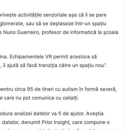
 priveşte activităţile senzoriale aşa că li se pare
aglomerate, sau să se deplaseze într-un spaţiu
s Nuno Guerreiro, profesor de informatică la şcoala
rutina. Echipamentele VR permit acestora să
, îi ajută să facă tranziţia către un spaţiu nou”.
e pentru circa 95 de tineri cu autism în formă severă,
 care nu pot comunica cu ceilalţi.
edura analizei datelor va fi de ajutor. Aceştia
 datelor, denumit Prior Insight, care compune o