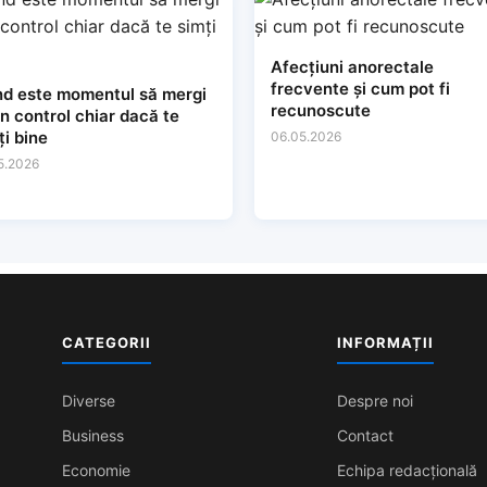
Afecțiuni anorectale
frecvente și cum pot fi
d este momentul să mergi
recunoscute
un control chiar dacă te
ți bine
06.05.2026
5.2026
CATEGORII
INFORMAȚII
Diverse
Despre noi
Business
Contact
Economie
Echipa redacțională