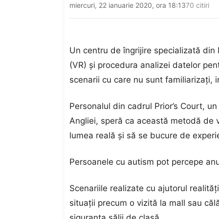
miercuri, 22 ianuarie 2020, ora 18:13
70 citiri
Un centru de îngrijire specializată din
(VR) şi procedura analizei datelor pen
scenarii cu care nu sunt familiarizaţi,
Personalul din cadrul Prior’s Court, un
Angliei, speră ca această metodă de v
lumea reală şi să se bucure de experien
Persoanele cu autism pot percepe anum
Scenariile realizate cu ajutorul realităţ
situaţii precum o vizită la mall sau că
siguranţa sălii de clasă.