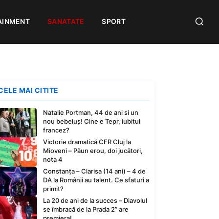
AINMENT
SANATATE
SPORT
CELE MAI CITITE
Natalie Portman, 44 de ani si un
nou bebeluș! Cine e Tepr, iubitul
francez?
Victorie dramatică CFR Cluj la
Mioveni – Păun erou, doi jucători,
nota 4
Constanța – Clarisa (14 ani) – 4 de
DA la Românii au talent. Ce sfaturi a
primit?
La 20 de ani de la succes – Diavolul
se îmbracă de la Prada 2” are
premiera!