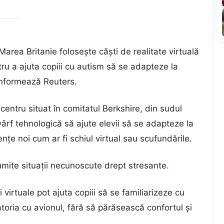
 Marea Britanie foloseşte căşti de realitate virtuală
tru a ajuta copiii cu autism să se adapteze la
 informează Reuters.
 centru situat în comitatul Berkshire, din sudul
ârf tehnologică să ajute elevii să se adapteze la
ţe noi cum ar fi schiul virtual sau scufundările.
ite situaţii necunoscute drept stresante.
ii virtuale pot ajuta copiii să se familiarizeze cu
lătoria cu avionul, fără să părăsească confortul şi