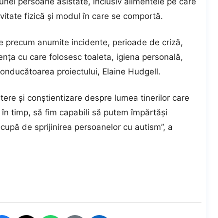
 unei persoane asistate, inclusiv alimentele pe care
vitate fizică şi modul în care se comportă.
e precum anumite incidente, perioade de criză,
enţa cu care folosesc toaleta, igiena personală,
conducătoarea proiectului, Elaine Hudgell.
ere şi conştientizare despre lumea tinerilor care
a în timp, să fim capabili să putem împărtăşi
ocupă de sprijinirea persoanelor cu autism”, a