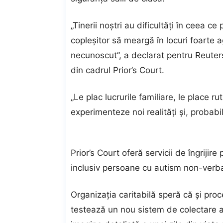
„Tinerii noştri au dificultăţi în ceea ce
copleşitor să meargă în locuri foarte 
necunoscut”, a declarat pentru Reuter
din cadrul Prior’s Court.
„Le plac lucrurile familiare, le place 
experimenteze noi realităţi şi, probabil
Prior’s Court oferă servicii de îngrijir
inclusiv persoane cu autism non-verbal
Organizaţia caritabilă speră că şi proc
testează un nou sistem de colectare a