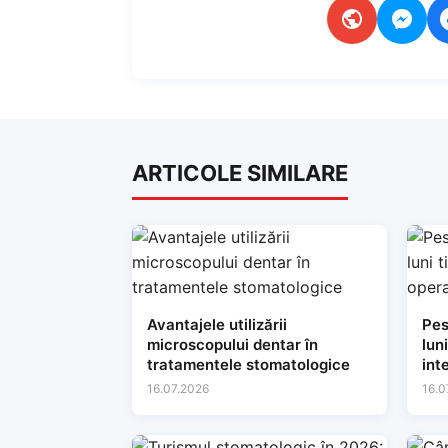
ARTICOLE SIMILARE
Avantajele utilizării
Pes
microscopului dentar în
lun
tratamentele stomatologice
inte
con
16.07.2026
16.0