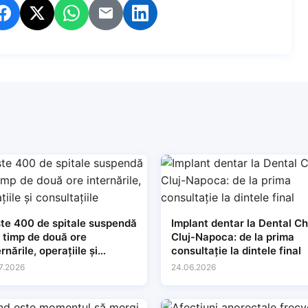
te 400 de spitale suspendă
Implant dentar la Dental Ch
i timp de două ore
Cluj-Napoca: de la prima
rnările, operațiile și
consultație la dintele final
sultațiile
7.2026
24.06.2026