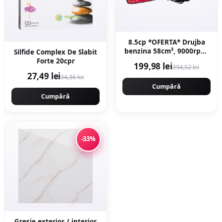
8.5cp *OFERTA* Drujba
benzina 58cm³, 9000rpm,
Silfide Complex De Slabit
40cm, demaror JAPONIA
Forte 20cpr
199,98 lei
394,52 lei
WALBRO - magneziu,
27,49 lei
34,36 lei
Motoyama Japan
CMP1625
Cumpără
Cumpără
-33%
Gresie exterior / interior