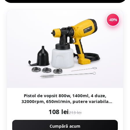
-49%
Pistol de vopsit 800w, 1400ml, 4 duze,
32000rpm, 650ml/min, putere variabila
KRAFTNER KF-9174
108 lei
213 lei
Cumpără acum