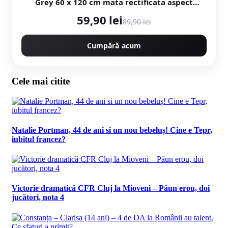
Grey 60 x 120 cm mata rectificata aspect
ciment
59,90 lei
89,90 lei
Cumpără acum
Cele mai citite
Natalie Portman, 44 de ani si un nou bebeluș! Cine e Tepr,
iubitul francez?
Victorie dramatică CFR Cluj la Mioveni – Păun erou, doi
jucători, nota 4