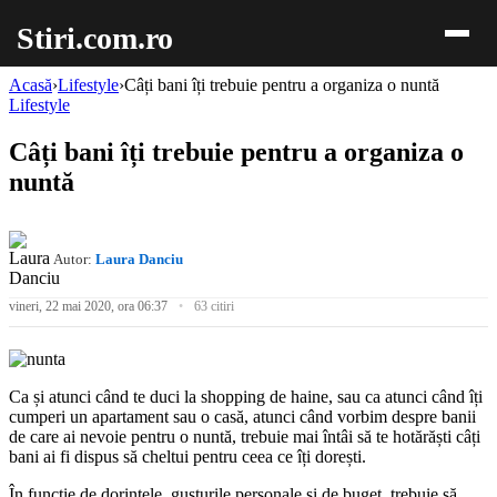
Stiri.com.ro
Acasă
›
Lifestyle
›
Câți bani îți trebuie pentru a organiza o nuntă
Lifestyle
Câți bani îți trebuie pentru a organiza o
nuntă
Autor:
Laura Danciu
vineri, 22 mai 2020, ora 06:37
63 citiri
Ca și atunci când te duci la shopping de haine, sau ca atunci când îți
cumperi un apartament sau o casă, atunci când vorbim despre banii
de care ai nevoie pentru o nuntă, trebuie mai întâi să te hotărăști câți
bani ai fi dispus să cheltui pentru ceea ce îți dorești.
În funcție de dorințele, gusturile personale și de buget, trebuie să