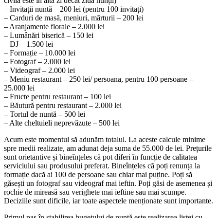
civilă este în altă zi decât ziua nunții)
– Invitații nuntă – 200 lei (pentru 100 invitați)
– Carduri de masă, meniuri, mărturii – 200 lei
– Aranjamente florale – 2.000 lei
– Lumânări biserică – 150 lei
– DJ – 1.500 lei
– Formație – 10.000 lei
– Fotograf – 2.000 lei
– Videograf – 2.000 lei
– Meniu restaurant – 250 lei/ persoana, pentru 100 persoane –
25.000 lei
– Fructe pentru restaurant – 100 lei
– Băutură pentru restaurant – 2.000 lei
– Tortul de nuntă – 500 lei
– Alte cheltuieli neprevăzute – 500 lei
Acum este momentul să adunăm totalul. La aceste calcule minime
spre medii realizate, am adunat deja suma de 55.000 de lei. Prețurile
sunt orietantive și bineînțeles că pot diferi în funcție de calitatea
serviciului sau produsului preferat. Bineînțeles că poți renunța la
formație dacă ai 100 de persoane sau chiar mai puține. Poți să
găsești un fotograf sau videograf mai ieftin. Poți găsi de asemenea și
rochie de mireasă sau verighete mai ieftine sau mai scumpe.
Deciziile sunt dificile, iar toate aspectele menționate sunt importante.
Primul pas în stabilirea bugetului de nuntă este realizarea listei cu