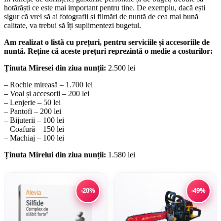
hotărăști ce este mai important pentru tine. De exemplu, dacă ești
sigur că vrei să ai fotografii și filmări de nuntă de cea mai bună
calitate, va trebui să îți suplimentezi bugetul.
Am realizat o listă cu prețuri, pentru serviciile și accesoriile de
nuntă. Reține că aceste prețuri reprezintă o medie a costurilor:
Ținuta Miresei din ziua nunții:
2.500 lei
– Rochie mireasă – 1.700 lei
– Voal și accesorii – 200 lei
– Lenjerie – 50 lei
– Pantofi – 200 lei
– Bijuterii – 100 lei
– Coafură – 150 lei
– Machiaj – 100 lei
Ținuta Mirelui din ziua nunții:
1.580 lei
-20%
-49%