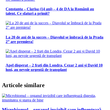
Constanța – Clarisa (14 ani) – 4 de DA la Românii au
talent. Ce sfaturi a primit?
La 20 de ani de la succes – Diavolul se îmbracă de la Prada
2” are premiera!
Apel disperat – 2 frați din Londra, Cezar 2 ani și David 10
luni, au nevoie urgentă de transplant
Articole similare
Microbiomul – organul invizibil care influențează