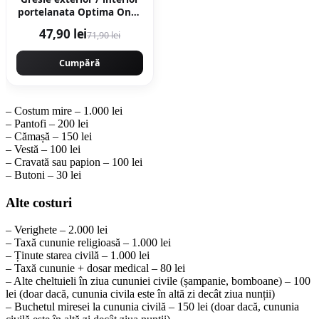
portelanata Optima Onyx
60 x 120 cm lucioasa
47,90 lei
71,90 lei
rectificata tip marmura
Cumpără
– Costum mire – 1.000 lei
– Pantofi – 200 lei
– Cămașă – 150 lei
– Vestă – 100 lei
– Cravată sau papion – 100 lei
– Butoni – 30 lei
Alte costuri
– Verighete – 2.000 lei
– Taxă cununie religioasă – 1.000 lei
– Ținute starea civilă – 1.000 lei
– Taxă cununie + dosar medical – 80 lei
– Alte cheltuieli în ziua cununiei civile (șampanie, bomboane) – 100
lei (doar dacă, cununia civila este în altă zi decât ziua nunții)
– Buchetul miresei la cununia civilă – 150 lei (doar dacă, cununia