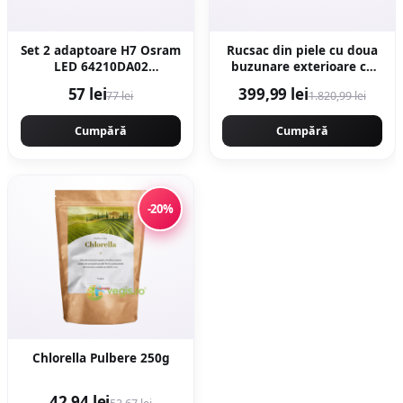
Set 2 adaptoare H7 Osram
Rucsac din piele cu doua
LED 64210DA02
buzunare exterioare cu
omologate RAR
fermoar - Negru
57 lei
399,99 lei
77 lei
1.820,99 lei
Cumpără
Cumpără
-20%
Chlorella Pulbere 250g
42,94 lei