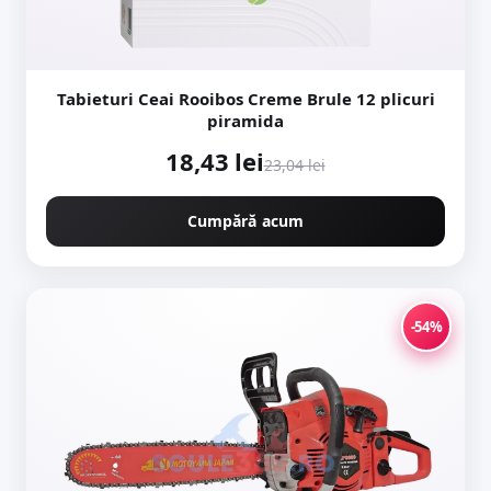
Tabieturi Ceai Rooibos Creme Brule 12 plicuri
piramida
18,43 lei
23,04 lei
Cumpără acum
-54%