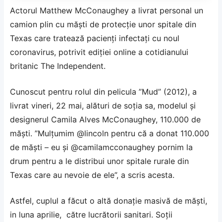
Actorul Matthew McConaughey a livrat personal un
camion plin cu măşti de protecţie unor spitale din
Texas care tratează pacienţi infectaţi cu noul
coronavirus, potrivit ediţiei online a cotidianului
britanic The Independent.
Cunoscut pentru rolul din pelicula ”Mud” (2012), a
livrat vineri, 22 mai, alături de soţia sa, modelul şi
designerul Camila Alves McConaughey, 110.000 de
măşti. ”Mulţumim @lincoln pentru că a donat 110.000
de măşti – eu şi @camilamcconaughey pornim la
drum pentru a le distribui unor spitale rurale din
Texas care au nevoie de ele”, a scris acesta.
Astfel, cuplul a făcut o altă donaţie masivă de măşti,
in luna aprilie, către lucrătorii sanitari. Soţii