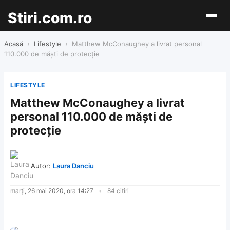
Stiri.com.ro
Acasă
›
Lifestyle
›
Matthew McConaughey a livrat personal
110.000 de măşti de protecţie
LIFESTYLE
Matthew McConaughey a livrat
personal 110.000 de măşti de
protecţie
Autor:
Laura Danciu
marți, 26 mai 2020, ora 14:27
84 citiri