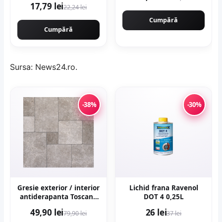
17,79 lei
22,24 lei
Generation - URAL
MASH PROFESSIONAL
Cumpără
CMP1694
Cumpără
Sursa:
News24.ro
.
-38%
-30%
Gresie exterior / interior
Lichid frana Ravenol
antiderapanta Toscana
DOT 4 0,25L
Grey 60 x 60 cm mata
49,90 lei
26 lei
79,90 lei
37 lei
portelanata rectificata