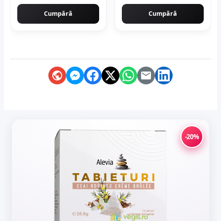
tip piatra naturala
Cumpără
Cumpără
-20%