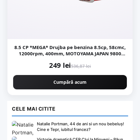
8.5 CP *MEGA* Drujba pe benzina 8.5cp, 58cmc,
12000rpm, 400mm, MOTOYAMA JAPAN 9800
CMP9800
249 lei
536,87 lei
Cumpără acum
CELE MAI CITITE
Natalie Portman, 44 de ani si un nou bebeluș!
Cine e Tepr, iubitul francez?
Victorie dramatică CFR Cluj la Mioveni – Păun