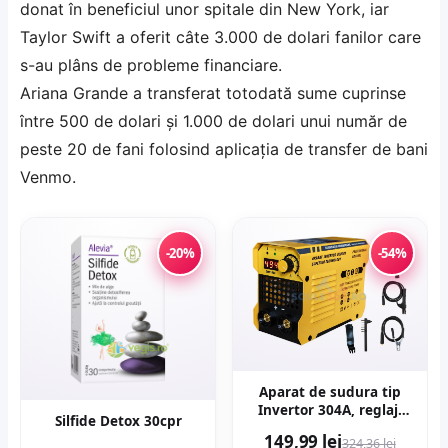
donat în beneficiul unor spitale din New York, iar
Taylor Swift a oferit câte 3.000 de dolari fanilor care
s-au plâns de probleme financiare.
Ariana Grande a transferat totodată sume cuprinse
între 500 de dolari şi 1.000 de dolari unui număr de
peste 20 de fani folosind aplicaţia de transfer de bani
Venmo.
-20%
-54%
Aparat de sudura tip
Invertor 304A, reglaj,
Silfide Detox 30cpr
afisaj digital, ventilat,
149,99 lei
324,36 lei
1.6-4mm, Next