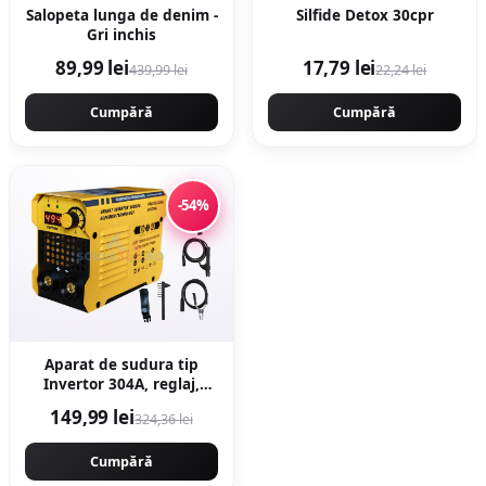
Salopeta lunga de denim -
Silfide Detox 30cpr
Gri inchis
89,99 lei
17,79 lei
439,99 lei
22,24 lei
Cumpără
Cumpără
-54%
Aparat de sudura tip
Invertor 304A, reglaj,
afisaj digital, ventilat, 1.6-
149,99 lei
324,36 lei
4mm, Next Generation -
URAL MASH
PROFESSIONAL CMP1694
Cumpără