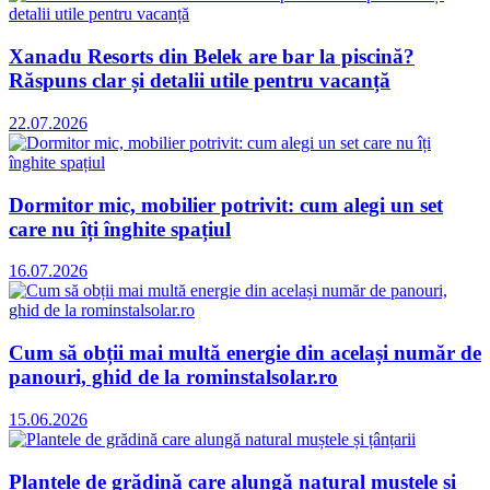
Xanadu Resorts din Belek are bar la piscină?
Răspuns clar și detalii utile pentru vacanță
22.07.2026
Dormitor mic, mobilier potrivit: cum alegi un set
care nu îți înghite spațiul
16.07.2026
Cum să obții mai multă energie din același număr de
panouri, ghid de la rominstalsolar.ro
15.06.2026
Plantele de grădină care alungă natural muștele și