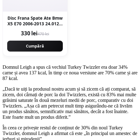
Disc Frana Spate Ate Bmw
X5 E70 2006-2013 24.0120-
0206.1
330 lei
470 lei
Cumpără
Domnul Leigh a spus că vechiul Turkey Twizzler era doar 34%
carne și avea 137 kcal, în timp ce noua versiune are 70% carne și are
87 kcal.
„Dacă te uiți la produsul nostru acum și să zicem că ați comparat, să
zicem, doi cârnați de porc la doi Twizzlers, există cu 83% mai multe
grăsimi saturate în două mezeluri medii de porc, comparativ cu doi
Twizzlers. „Așa că am petrecut mult timp asigurându-ne că livrăm
un produs sănătos, semnificativ mai sănătos, decât a fost înainte.
Este foarte mult un produs diferit.”
În ceea ce privește restul de conținut de 30% din noul Turkey
Twizzler, domnul Leigh a afirmat că este „în principal un amestec de
ierburi și mirodenii”.