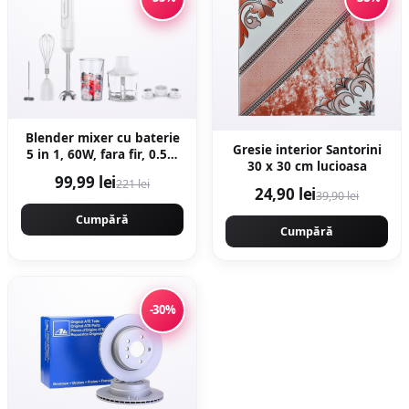
Blender mixer cu baterie
Gresie interior Santorini
5 in 1, 60W, fara fir, 0.5L,
30 x 30 cm lucioasa
alb, Decakila KMJB042W
99,99 lei
221 lei
24,90 lei
39,90 lei
Cumpără
Cumpără
-30%