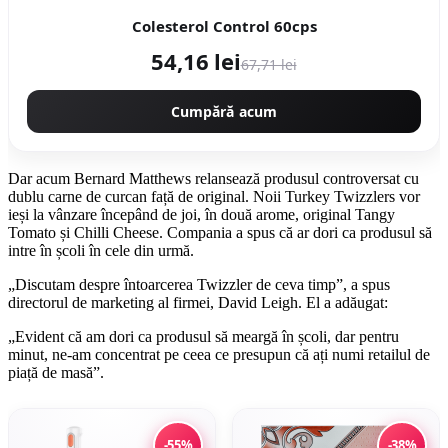
Colesterol Control 60cps
54,16 lei
67,71 lei
Cumpără acum
Dar acum Bernard Matthews relansează produsul controversat cu
dublu carne de curcan față de original. Noii Turkey Twizzlers vor
ieși la vânzare începând de joi, în două arome, original Tangy
Tomato și Chilli Cheese. Compania a spus că ar dori ca produsul să
intre în școli în cele din urmă.
„Discutam despre întoarcerea Twizzler de ceva timp”, a spus
directorul de marketing al firmei, David Leigh. El a adăugat:
„Evident că am dori ca produsul să meargă în școli, dar pentru
minut, ne-am concentrat pe ceea ce presupun că ați numi retailul de
piață de masă”.
-55%
-38%