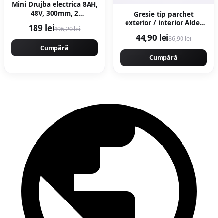
Mini Drujba electrica 8AH,
48V, 300mm, 2
Gresie tip parchet
acumulatori, brushless,
exterior / interior Alder
189 lei
496,20 lei
ungere automata, 1800w,
Grey 20 x 120 cm mata
44,90 lei
86,90 lei
CAMPION CMP1756
portelanata
Cumpără
Cumpără