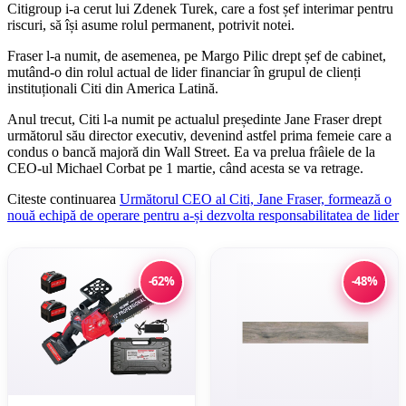
Citigroup i-a cerut lui Zdenek Turek, care a fost șef interimar pentru
riscuri, să își asume rolul permanent, potrivit notei.
Fraser l-a numit, de asemenea, pe Margo Pilic drept șef de cabinet,
mutând-o din rolul actual de lider financiar în grupul de clienți
instituționali Citi din America Latină.
Anul trecut, Citi l-a numit pe actualul președinte Jane Fraser drept
următorul său director executiv, devenind astfel prima femeie care a
condus o bancă majoră din Wall Street. Ea va prelua frâiele de la
CEO-ul Michael Corbat pe 1 martie, când acesta se va retrage.
Citeste continuarea
Următorul CEO al Citi, Jane Fraser, formează o
nouă echipă de operare pentru a-și dezvolta responsabilitatea de lider
-62%
-48%