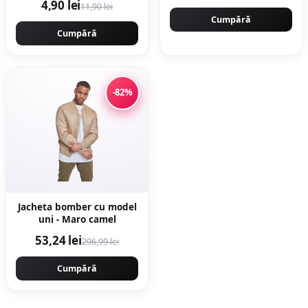
4,90 lei
11,90 lei
Cumpără
Cumpără
-82%
Jacheta bomber cu model
uni - Maro camel
53,24 lei
296,99 lei
Cumpără