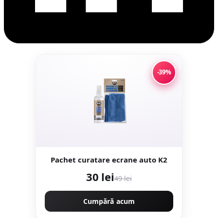
-39%
Pachet curatare ecrane auto K2
30 lei
49 lei
Cumpără acum