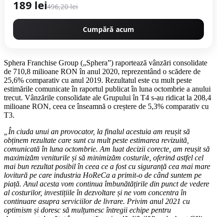
189 lei
496,20 lei
Cumpără acum
Sphera Franchise Group („Sphera”) raportează vânzări consolidate
de 710,8 milioane RON în anul 2020, reprezentând o scădere de
25,6% comparativ cu anul 2019. Rezultatul este cu mult peste
estimările comunicate în raportul publicat în luna octombrie a anului
trecut. Vânzările consolidate ale Grupului în T4 s-au ridicat la 208,4
milioane RON, ceea ce înseamnă o creștere de 5,3% comparativ cu
T3.
„În ciuda unui an provocator, la finalul acestuia am reușit să
obținem rezultate care sunt cu mult peste estimarea revizuită,
comunicată în luna octombrie. Am luat decizii corecte, am reușit să
maximizăm veniturile și să minimizăm costurile, oferind astfel cel
mai bun rezultat posibil în ceea ce a fost cu siguranță cea mai mare
lovitură pe care industria HoReCa a primit-o de când suntem pe
piață. Anul acesta vom continua
îmbunătățirile din punct de vedere
al costurilor, investițiile în dezvoltare și ne vom concentra în
continuare asupra serviciilor de livrare.
Privim anul 2021 cu
optimism și doresc să mulțumesc întregii echipe pentru