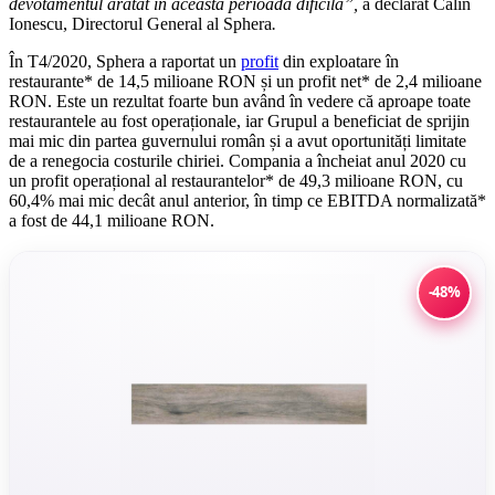
devotamentul arătat în această perioadă dificilă
”,
a declarat Călin
Ionescu, Directorul General al Sphera
.
În T4/2020, Sphera a raportat un
profit
din exploatare în
restaurante* de 14,5 milioane RON și un profit net* de 2,4 milioane
RON. Este un rezultat foarte bun având în vedere că aproape toate
restaurantele au fost operaționale, iar Grupul a beneficiat de sprijin
mai mic din partea guvernului român și a avut oportunități limitate
de a renegocia costurile chiriei. Compania a încheiat anul 2020 cu
un profit operațional al restaurantelor* de 49,3 milioane RON, cu
60,4% mai mic decât anul anterior, în timp ce EBITDA normalizată*
a fost de 44,1 milioane RON.
-48%