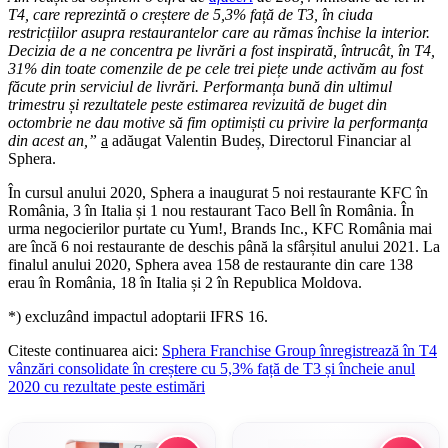
T4, care reprezintă o creștere de 5,3% față de T3, în ciuda
restricțiilor asupra restaurantelor care au rămas închise la interior.
Decizia de a ne concentra pe livrări a fost inspirată, întrucât, în T4,
31% din toate comenzile de pe cele trei piețe unde activăm au fost
făcute prin serviciul de livrări. Performanța bună din ultimul
trimestru și rezultatele peste estimarea revizuită de buget din
octombrie ne dau motive să fim optimiști cu privire la performanța
din acest an,
”
a
adăugat Valentin Budeș, Directorul Financiar al
Sphera.
În cursul anului 2020, Sphera a inaugurat 5 noi restaurante KFC în
România, 3 în Italia și 1 nou restaurant Taco Bell în România. În
urma negocierilor purtate cu Yum!, Brands Inc., KFC România mai
are încă 6 noi restaurante de deschis până la sfârșitul anului 2021. La
finalul anului 2020, Sphera avea 158 de restaurante din care 138
erau în România, 18 în Italia și 2 în Republica Moldova.
*) excluzând impactul adoptarii IFRS 16.
Citeste continuarea aici:
Sphera Franchise Group înregistrează în T4
vânzări consolidate în creștere cu 5,3% față de T3 și încheie anul
2020 cu rezultate peste estimări