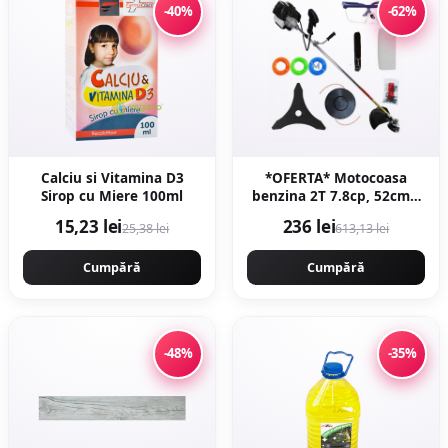
-40%
-62%
Calciu si Vitamina D3
*OFERTA* Motocoasa
Sirop cu Miere 100ml
benzina 2T 7.8cp, 52cmc,
12000rpm, accesorii
15,23 lei
236 lei
25,38 lei
613,13 lei
incluse, Campion
CMP1553
Cumpără
Cumpără
-48%
-35%