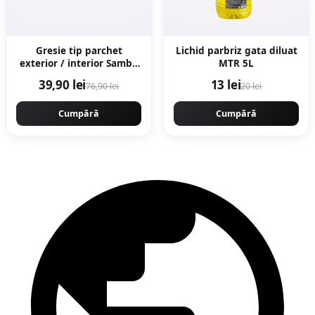
Gresie tip parchet
Lichid parbriz gata diluat
exterior / interior Samba
MTR 5L
Multi 15 x 90 cm mata
39,90 lei
13 lei
76,90 lei
20 lei
portelanata
antiderapanta
Cumpără
Cumpără