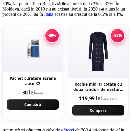
50%, iar pentru Taco Bell, livrările au urcat de la 2% la 37%. În
Moldova, dacă în 2019 nu au existat livrări, în 2020 s-a ajuns la un
procent de 26%, iar în
Italia
acestea au crescut de la 0,5% la 14%.
-39%
-82%
Pachet curatare ecrane
auto K2
Rochie midi tricotata cu
doua randuri de nasturi -
30 lei
49 lei
Bleumarin
119,99 lei
649,99 lei
Cumpără
Cumpără
Am reușit să obținem o cifră de
afaceri
de 208,4 milioane de lei în