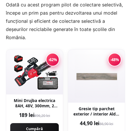
Odată cu acest program pilot de colectare selectivă,
începe un prim pas pentru dezvoltarea unui model
funcţional şi eficient de colectare selectivă a
deşeurilor reciclabile generate în toate şcolile din
România.
-62%
-48%
Mini Drujba electrica
8AH, 48V, 300mm, 2
Gresie tip parchet
acumulatori, brushless,
exterior / interior Alder
189 lei
496,20 lei
ungere automata,
Grey 20 x 120 cm mata
1800w, CAMPION
44,90 lei
86,90 lei
portelanata
CMP1756
Cumpără