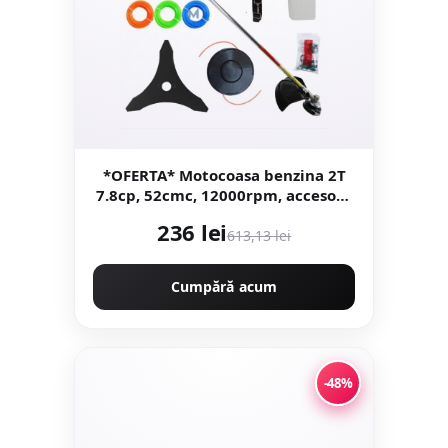
*OFERTA* Motocoasa benzina 2T
7.8cp, 52cmc, 12000rpm, accesorii
incluse, Campion CMP1553
236 lei
613,13 lei
Cumpără acum
-48%