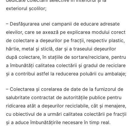
dedicate colectării selective în interiorul şi la
exteriorul şcolilor;
– Desfăşurarea unei campanii de educare adresate
elevilor, care se axează pe explicarea modului corect
de colectare a deşeurilor pe fracţii, respectiv plastic,
hârtie, metal şi sticlă, dar şi a traseului deşeurilor
după colectare, în staţiile de sortare/reciclare, pentru
a îmbunătăţi calitatea colectării şi gradul de reciclare
şi a contribui astfel la reducerea poluării cu ambalaje;
– Colectarea şi corelarea de date de la furnizorul de
salubritate contractat de autorităţile publice pentru
ridicarea atât a deşeurilor reciclabile, cât şi menajere,
cu obiectivul de a urmări calitatea colectării pe fracţii
şi a aduce îmbunătăţirile necesare în timp real.