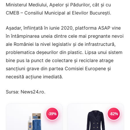
Ministerul Mediului, Apelor şi Pădurilor, cât şi cu
CMEB – Consiliul Municipal al Elevilor Bucureşti.
Aşadar, înfiinţată în iunie 2020, platforma ASAP vine
în întâmpinarea uneia dintre cele mai pregnante nevoi
ale României la nivel legislativ şi de infrastructură,
problematica deşeurilor din plastic. Lipsa unui sistem
bine pus la punct de colectare şi reciclare atrage
sancţiuni grave din partea Comisiei Europene şi
necesită acţiune imediată.
Sursa:
News24.ro
.
-39%
-82%