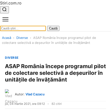
Stiri.com.ro
Caută
Acasă
›
Diverse
›
ASAP România începe programul pilot de
colectare selectivă a deşeurilor în unităţile de învăţământ
DIVERSE
ASAP România începe programul pilot
de colectare selectivă a deşeurilor în
unităţile de învăţământ
Autor:
Vlad Cazacu
joi, 04 martie 2021, ora 09:12
82 citiri