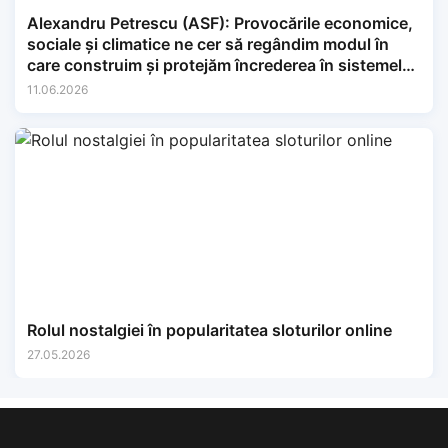
Alexandru Petrescu (ASF): Provocările economice,
sociale și climatice ne cer să regândim modul în
care construim și protejăm încrederea în sistemele
financiare.
11.06.2026
Rolul nostalgiei în popularitatea sloturilor online
27.05.2026