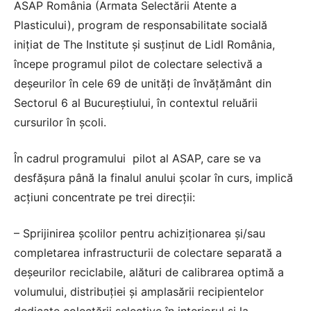
ASAP România (Armata Selectării Atente a
Plasticului), program de responsabilitate socială
iniţiat de The Institute şi susţinut de Lidl România,
începe programul pilot de colectare selectivă a
deşeurilor în cele 69 de unităţi de învăţământ din
Sectorul 6 al Bucureştiului, în contextul reluării
cursurilor în şcoli.
În cadrul programului pilot al ASAP, care se va
desfăşura până la finalul anului şcolar în curs, implică
acţiuni concentrate pe trei direcţii:
– Sprijinirea şcolilor pentru achiziţionarea şi/sau
completarea infrastructurii de colectare separată a
deşeurilor reciclabile, alături de calibrarea optimă a
volumului, distribuţiei şi amplasării recipientelor