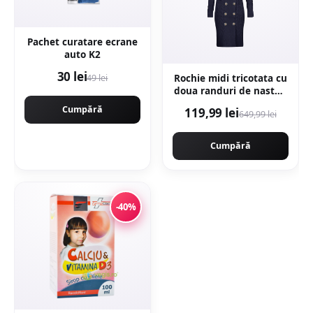
Pachet curatare ecrane
auto K2
30 lei
49 lei
Rochie midi tricotata cu
doua randuri de nasturi
- Bleumarin
Cumpără
119,99 lei
649,99 lei
Cumpără
-40%