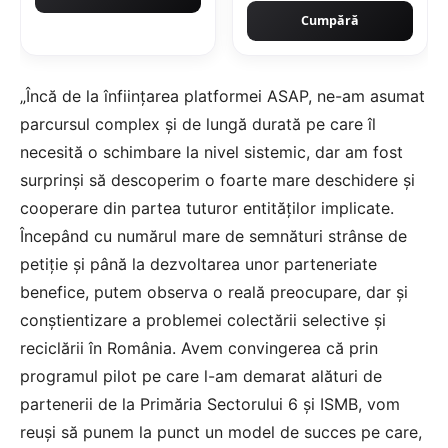
Cumpără
„Încă de la înfiinţarea platformei ASAP, ne-am asumat
parcursul complex şi de lungă durată pe care îl
necesită o schimbare la nivel sistemic, dar am fost
surprinşi să descoperim o foarte mare deschidere şi
cooperare din partea tuturor entităţilor implicate.
Începând cu numărul mare de semnături strânse de
petiţie şi până la dezvoltarea unor parteneriate
benefice, putem observa o reală preocupare, dar şi
conştientizare a problemei colectării selective şi
reciclării în România. Avem convingerea că prin
programul pilot pe care l-am demarat alături de
partenerii de la Primăria Sectorului 6 şi ISMB, vom
reuşi să punem la punct un model de succes pe care,