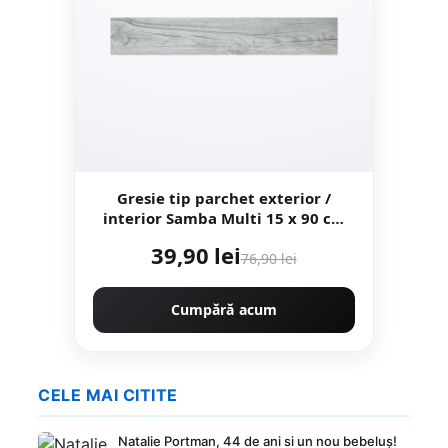
Gresie tip parchet exterior /
interior Samba Multi 15 x 90 cm
mata portelanata antiderapanta
39,90 lei
76,90 lei
Cumpără acum
CELE MAI CITITE
Natalie Portman, 44 de ani si un nou bebeluș!