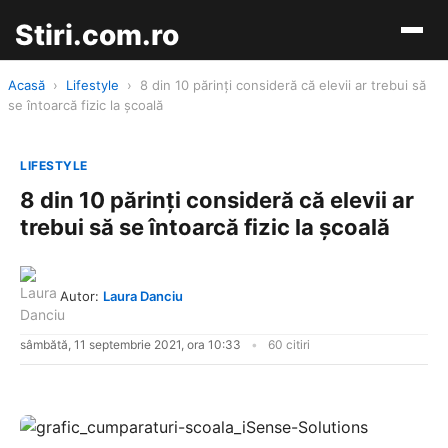
Stiri.com.ro
Acasă
›
Lifestyle
›
8 din 10 părinți consideră că elevii ar trebui să
se întoarcă fizic la școală
LIFESTYLE
8 din 10 părinți consideră că elevii ar
trebui să se întoarcă fizic la școală
Autor:
Laura Danciu
sâmbătă, 11 septembrie 2021, ora 10:33
60 citiri