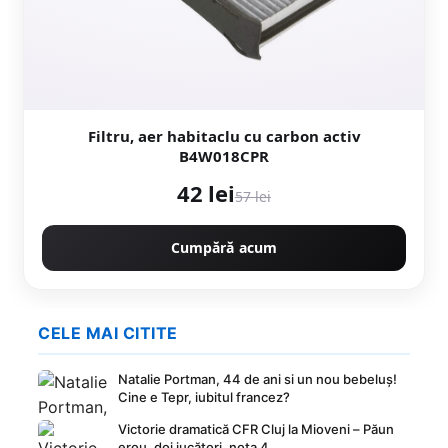
Filtru, aer habitaclu cu carbon activ
B4W018CPR
42 lei
57 lei
Cumpără acum
CELE MAI CITITE
Natalie Portman, 44 de ani si un nou bebeluș!
Cine e Tepr, iubitul francez?
Victorie dramatică CFR Cluj la Mioveni – Păun
erou, doi jucători, nota 4