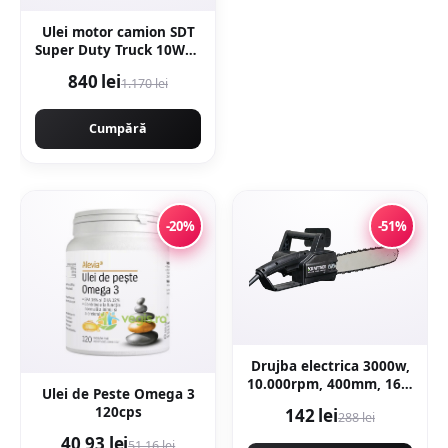
Ulei motor camion SDT
Super Duty Truck 10W40
1121120-020, volum 20
840 lei
1.170 lei
litri, sintetic 20L
Cumpără
-20%
-51%
Drujba electrica 3000w,
10.000rpm, 400mm, 16'',
Ulei de Peste Omega 3
KRAFTNER KF-0419
120cps
142 lei
288 lei
40,93 lei
51,16 lei