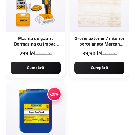
Masina de gaurit
Gresie exterior / interior
Bormasina cu impact
portelanata Mercan
45Nm 20V cu 2
Beige 48 x 48 cm
299 lei
39,90 lei
609,07 lei
61,90 lei
Acumulatori mandrina
lucioasa tip marmura
metal Ingco CIDLI2002
Cumpără
Cumpără
-28%