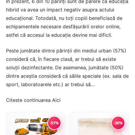
În prezent, 6 din 10 părinți sunt de părere că educația
hibrid va avea un impact negativ asupra actului
educațional. Totodată, nu toți copiii beneficiază de
echipamentele necesare desfășurării orelor online,
astfel că accesul la educație devine mai dificil.
Peste jumătate dintre părinții din mediul urban (57%)
consideră că, în fiecare clasă, ar trebui să existe
soluții dezinfectante. De asemenea, jumătate (50%)
dintre aceștia consideră că sălile speciale (ex. sala de
sport, laboratoarele etc.) ar trebui să…
Citeste continuarea
Aici
-51%
-36%