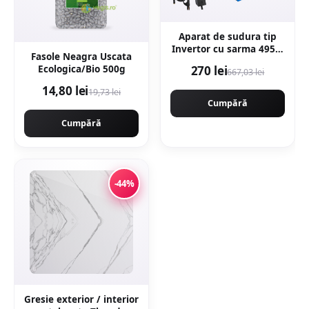
Aparat de sudura tip
Invertor cu sarma 495A,
Fasole Neagra Uscata
MMA/MIG/MAG (TIG
Ecologica/Bio 500g
270 lei
667,03 lei
LIFT optional) afisaj
digital, ventilat, URAL
14,80 lei
19,73 lei
MASH IGBT TEHNOLOGY
Cumpără
ULTRA HYBRID POWER,
Cumpără
CMP1697
-44%
Gresie exterior / interior