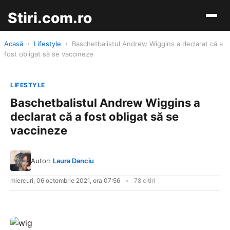
Stiri.com.ro
Acasă
›
Lifestyle
›
Baschetbalistul Andrew Wiggins a declarat că a
fost obligat să se vaccineze
LIFESTYLE
Baschetbalistul Andrew Wiggins a
declarat că a fost obligat să se
vaccineze
Autor:
Laura Danciu
miercuri, 06 octombrie 2021, ora 07:56
78 citiri