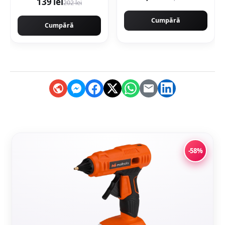
139 lei
202 lei
Cumpără
Cumpără
-58%