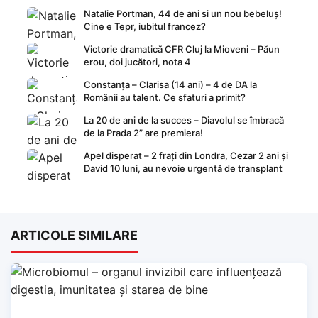
Natalie Portman, 44 de ani si un nou bebeluș!
Cine e Tepr, iubitul francez?
Victorie dramatică CFR Cluj la Mioveni – Păun
erou, doi jucători, nota 4
Constanța – Clarisa (14 ani) – 4 de DA la
Românii au talent. Ce sfaturi a primit?
La 20 de ani de la succes – Diavolul se îmbracă
de la Prada 2” are premiera!
Apel disperat – 2 frați din Londra, Cezar 2 ani și
David 10 luni, au nevoie urgentă de transplant
ARTICOLE SIMILARE