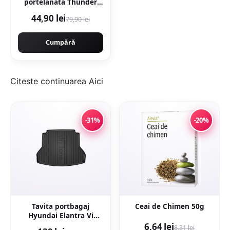
portelanata Thunder
White Bookmatch B 60 x
44,90 lei
79,90 lei
120 cm lucioasa
rectificata tip marmura
Cumpără
Citeste continuarea
Aici
-31%
-20%
Tavita portbagaj
Ceai de Chimen 50g
Hyundai Elantra Vi
2016-
6,64 lei
8,31 lei