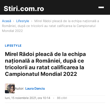
Stiri.com.ro
Acasă
›
Lifestyle
›
Mirel Rădoi pleacă de la echipa națională a
României, după ce tricolorii au ratat calificarea la Campionatul
Mondial 2022
LIFESTYLE
Mirel Rădoi pleacă de la echipa
națională a României, după ce
tricolorii au ratat calificarea la
Campionatul Mondial 2022
Autor:
Laura Danciu
luni, 15 noiembrie 2021, ora 10:14
86 citiri