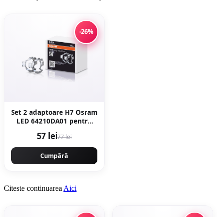
-26%
Set 2 adaptoare H7 Osram
LED 64210DA01 pentru
BMW, Citroen, Mercedes,
57 lei
77 lei
Skoda, VW
Cumpără
Citeste continuarea
Aici