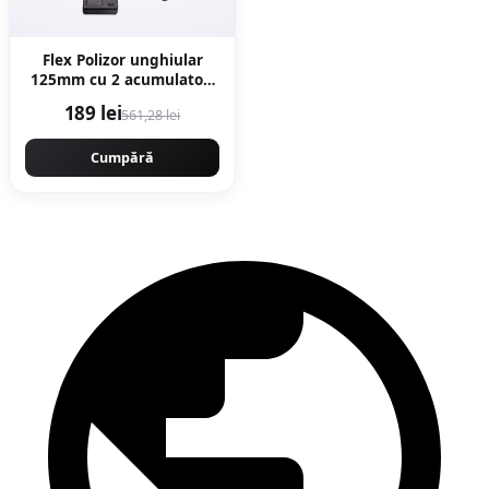
Flex Polizor unghiular
125mm cu 2 acumulatori
8AH x 48V, 10.000rpm,
189 lei
561,28 lei
Protools Campion
CMP1253
Cumpără