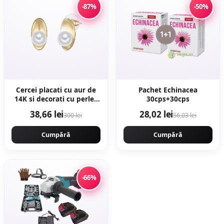
-87%
-50%
Cercei placati cu aur de
Pachet Echinacea
14K si decorati cu perle -
30cps+30cps
Auriu
38,66 lei
28,02 lei
300 lei
56,03 lei
Cumpără
Cumpără
-66%