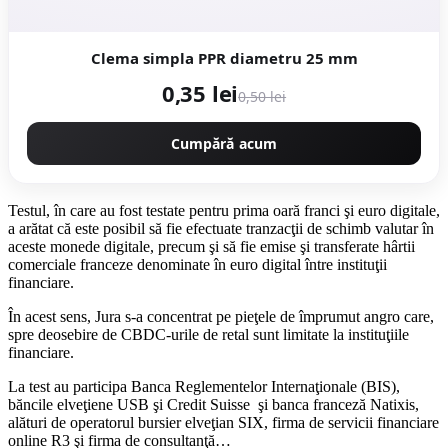
Clema simpla PPR diametru 25 mm
0,35 lei
0,50 lei
Cumpără acum
Testul, în care au fost testate pentru prima oară franci şi euro digitale,
a arătat că este posibil să fie efectuate tranzacţii de schimb valutar în
aceste monede digitale, precum şi să fie emise şi transferate hârtii
comerciale franceze denominate în euro digital între instituţii
financiare.
În acest sens, Jura s-a concentrat pe pieţele de împrumut angro care,
spre deosebire de CBDC-urile de retal sunt limitate la instituţiile
financiare.
La test au participa Banca Reglementelor Internaţionale (BIS),
băncile elveţiene USB şi Credit Suisse şi banca franceză Natixis,
alături de operatorul bursier elveţian SIX, firma de servicii financiare
online R3 şi firma de consultanţă…