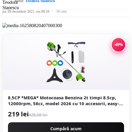
Autor:
Teodora Stanescu
joi, 09 decembrie 2021, ora 09:34
58 citiri
-49%
8.5CP *MEGA* Motocoasa Benzina 2t timpi 8.5cp,
12000rpm, 58cc, model 2026 cu 10 accesorii, easy-
start, Fresco Power by ItalianTech CMP1545
219 lei
428,08 lei
Cumpără acum