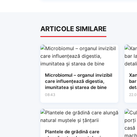
ARTICOLE SIMILARE
Microbiomul – organul invizibil
Xan
care influențează digestia,
bar
imunitatea și starea de bine
det
08:43
22.0
Plantele de grădină care