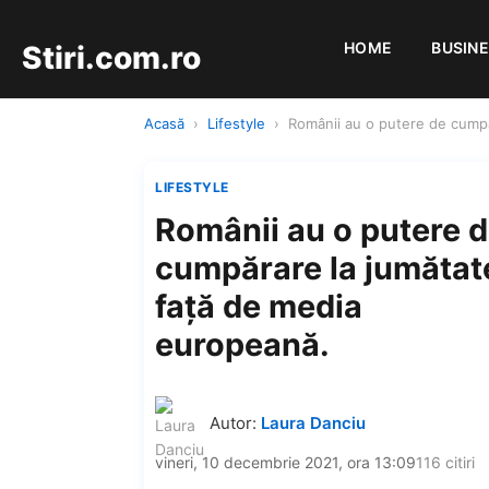
HOME
BUSIN
Stiri.com.ro
Acasă
›
Lifestyle
›
Românii au o putere de cumpă
LIFESTYLE
Românii au o putere 
cumpărare la jumătat
faţă de media
europeană.
Autor:
Laura Danciu
vineri, 10 decembrie 2021, ora 13:09
116 citiri