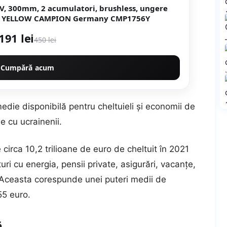
8V, 300mm, 2 acumulatori, brushless, ungere
el YELLOW CAMPION Germany CMP1756Y
191 lei
450 lei
Cumpără acum
edie disponibilă pentru cheltuieli şi economii de
e cu ucrainenii.
 circa 10,2 trilioane de euro de cheltuit în 2021
turi cu energia, pensii private, asigurări, vacanţe,
. Aceasta corespunde unei puteri medii de
55 euro.
ă…