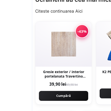
Citeste continuarea
Aici
-43%
Gresie exterior / interior
K2 P
portelanata Travertino
Crema 60 x 60 cm lucioasa
39,90 lei
69,90 lei
rectificata tip piatra naturala
Cumpără