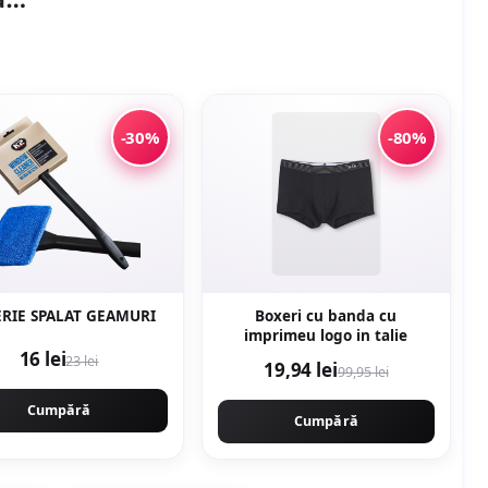
-30%
-80%
ERIE SPALAT GEAMURI
Boxeri cu banda cu
imprimeu logo in talie
16 lei
23 lei
19,94 lei
99,95 lei
Cumpără
Cumpără