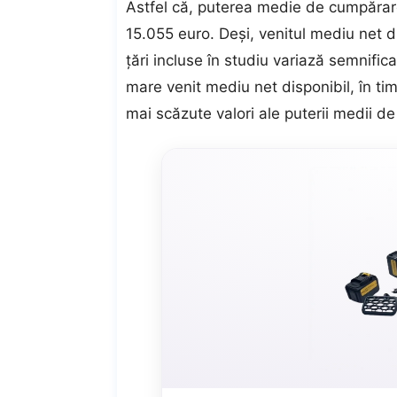
Astfel că, puterea medie de cumpărare
15.055 euro. Deşi, venitul mediu net di
ţări incluse în studiu variază semnific
mare venit mediu net disponibil, în ti
mai scăzute valori ale puterii medii d