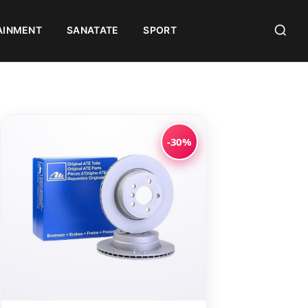
AINMENT
SANATATE
SPORT
-30%