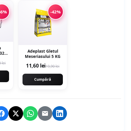
56%
-42%
a
Adeplast Gletul
 32
Meseriasului 5 KG
ni,
 lei
11,60 lei
19,90 lei
au,
Cumpără
AL