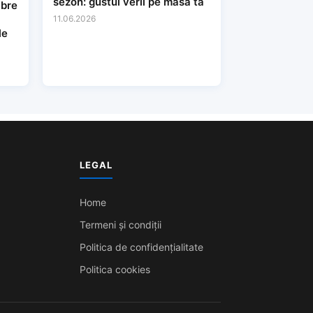
sezon: gustul verii pe masa ta
ibre
11.06.2026
le
LEGAL
Home
Termeni și condiții
Politica de confidențialitate
Politica cookies