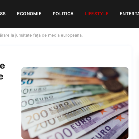
ESS
ECONOMIE
POLITICA
LIFESTYLE
ENTERT
rare la jumătate faţă de media europeană.
de
e