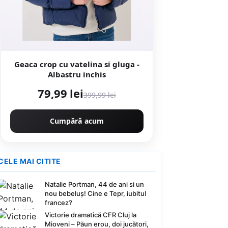
Geaca crop cu vatelina si gluga -
Albastru inchis
79,99 lei
399,99 lei
Cumpără acum
CELE MAI CITITE
Natalie Portman, 44 de ani si un
nou bebeluș! Cine e Tepr, iubitul
francez?
Victorie dramatică CFR Cluj la
Mioveni – Păun erou, doi jucători,