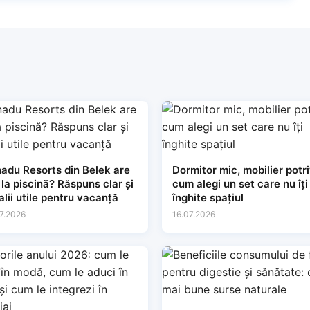
adu Resorts din Belek are
Dormitor mic, mobilier potri
 la piscină? Răspuns clar și
cum alegi un set care nu îți
alii utile pentru vacanță
înghite spațiul
7.2026
16.07.2026