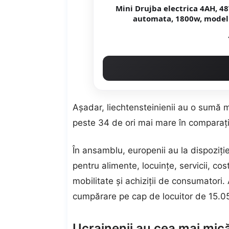
Mini Drujba electrica 4AH, 4
automata, 1800w, mod
Aşadar, liechtensteinienii au o sumă m
peste 34 de ori mai mare în comparaţi
În ansamblu, europenii au la dispoziţie
pentru alimente, locuinţe, servicii, cos
mobilitate şi achiziţii de consumatori
cumpărare pe cap de locuitor de 15.0
Ucrainenii au cea mai mic