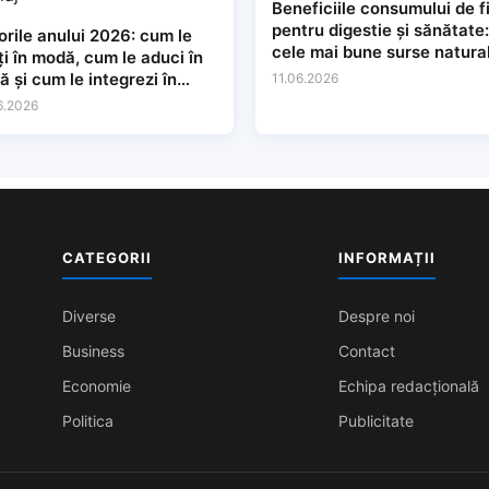
Beneficiile consumului de f
pentru digestie și sănătate:
orile anului 2026: cum le
cele mai bune surse natura
ți în modă, cum le aduci în
ă și cum le integrezi în
11.06.2026
hiaj
6.2026
CATEGORII
INFORMAȚII
Diverse
Despre noi
Business
Contact
Economie
Echipa redacțională
Politica
Publicitate