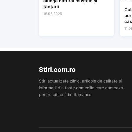
alungă natural muștele și
țânțarii
Cul
15.06.2026
por
cas
mac
11.0
Stiri.com.ro
Stiri actualizate zilnic, articole de calitate si
informatii din toate domeniile care conteaza
pentru cititorii din Romania.