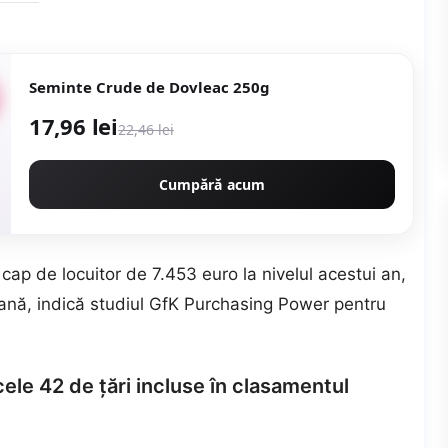
Seminte Crude de Dovleac 250g
17,96 lei
22,46 lei
Cumpără acum
ap de locuitor de 7.453 euro la nivelul acestui an,
nă, indică studiul GfK Purchasing Power pentru
cele 42 de ţări incluse în clasamentul