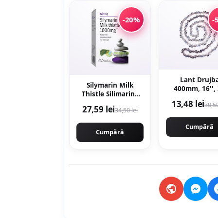
-20%
-
Lant Drujb
Silymarin Milk
400mm, 16'',
Thistle Silimarina
dinti, 64 pinte
Armurariu 1000mg
13,48 lei
30,50
pas 0.325
27,59 lei
34,50 lei
30cps moi
motofierastr
Campion
Cumpără
Cumpără
PROFESSION
CMP1477