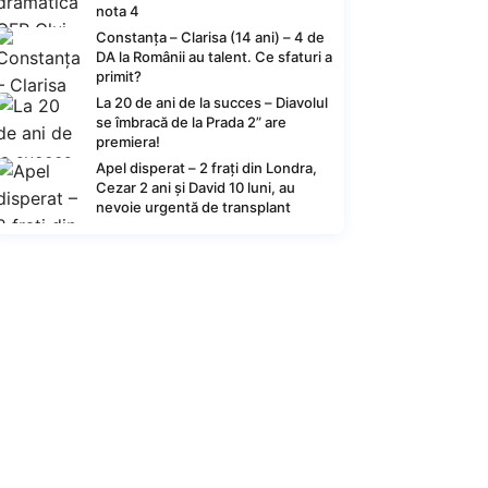
nota 4
Constanța – Clarisa (14 ani) – 4 de
DA la Românii au talent. Ce sfaturi a
primit?
La 20 de ani de la succes – Diavolul
se îmbracă de la Prada 2” are
premiera!
Apel disperat – 2 frați din Londra,
Cezar 2 ani și David 10 luni, au
nevoie urgentă de transplant