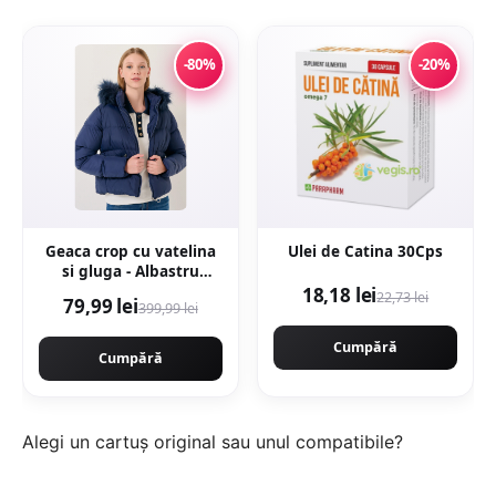
-80%
-20%
Geaca crop cu vatelina
Ulei de Catina 30Cps
si gluga - Albastru
inchis
18,18 lei
22,73 lei
79,99 lei
399,99 lei
Cumpără
Cumpără
Alegi un cartuș original sau unul compatibile?