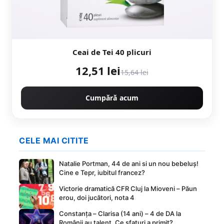
Ceai de Tei 40 plicuri
12,51 lei
15,64 lei
Cumpără acum
CELE MAI CITITE
Natalie Portman, 44 de ani si un nou bebeluș!
Cine e Tepr, iubitul francez?
Victorie dramatică CFR Cluj la Mioveni – Păun
erou, doi jucători, nota 4
Constanța – Clarisa (14 ani) – 4 de DA la
Românii au talent. Ce sfaturi a primit?