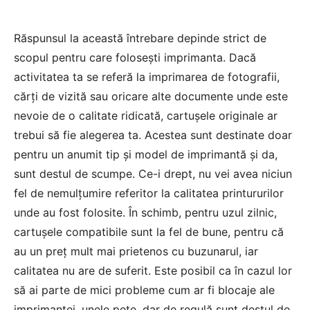
Răspunsul la această întrebare depinde strict de
scopul pentru care folosești imprimanta. Dacă
activitatea ta se referă la imprimarea de fotografii,
cărți de vizită sau oricare alte documente unde este
nevoie de o calitate ridicată, cartușele originale ar
trebui să fie alegerea ta. Acestea sunt destinate doar
pentru un anumit tip și model de imprimantă și da,
sunt destul de scumpe. Ce-i drept, nu vei avea niciun
fel de nemulțumire referitor la calitatea printururilor
unde au fost folosite. În schimb, pentru uzul zilnic,
cartușele compatibile sunt la fel de bune, pentru că
au un preț mult mai prietenos cu buzunarul, iar
calitatea nu are de suferit. Este posibil ca în cazul lor
să ai parte de mici probleme cum ar fi blocaje ale
imprimantei, unele pete, dar de regulă sunt destul de