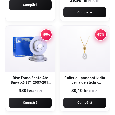
29,90 lei
49,90 lei
Cumpără
Cumpără
-30%
-80%
Disc Frana Spate Ate
Colier cu pandantiv din
Bmw X6 E71 2007-2014
perla de sticla -
24.0120-0206.1
Alb/Auriu
330 lei
80,10 lei
470 lei
400 lei
Cumpără
Cumpără