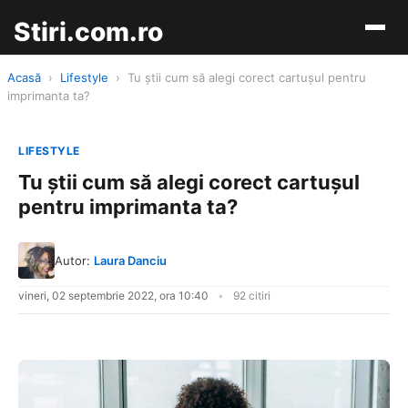
Stiri.com.ro
Acasă
›
Lifestyle
›
Tu știi cum să alegi corect cartușul pentru
imprimanta ta?
LIFESTYLE
Tu știi cum să alegi corect cartușul
pentru imprimanta ta?
Autor:
Laura Danciu
vineri, 02 septembrie 2022, ora 10:40
92 citiri