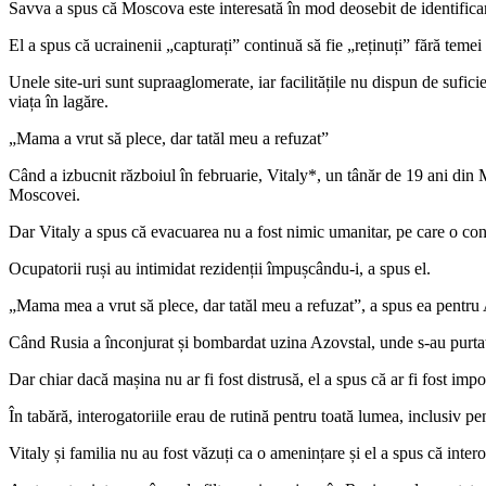
Savva a spus că Moscova este interesată în mod deosebit de identificare
El a spus că ucrainenii „capturați” continuă să fie „reținuți” fără temei 
Unele site-uri sunt supraaglomerate, iar facilitățile nu dispun de sufic
viața în lagăre.
„Mama a vrut să plece, dar tatăl meu a refuzat”
Când a izbucnit războiul în februarie, Vitaly*, un tânăr de 19 ani din 
Moscovei.
Dar Vitaly a spus că evacuarea nu a fost nimic umanitar, pe care o cons
Ocupatorii ruși au intimidat rezidenții împușcându-i, a spus el.
„Mama mea a vrut să plece, dar tatăl meu a refuzat”, a spus ea pentru 
Când Rusia a înconjurat și bombardat uzina Azovstal, unde s-au purtat bă
Dar chiar dacă mașina nu ar fi fost distrusă, el a spus că ar fi fost imp
În tabără, interogatoriile erau de rutină pentru toată lumea, inclusiv pen
Vitaly și familia nu au fost văzuți ca o amenințare și el a spus că intero