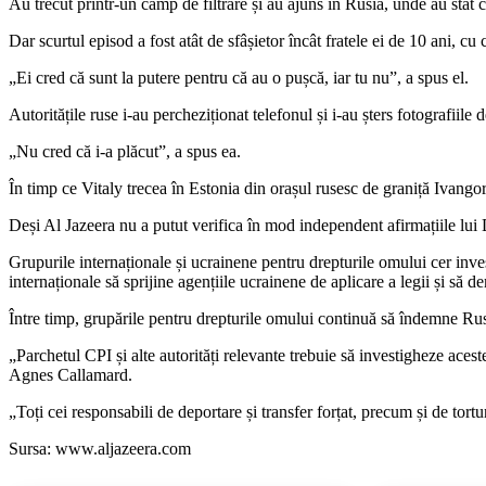
Au trecut printr-un câmp de filtrare și au ajuns în Rusia, unde au stat ci
Dar scurtul episod a fost atât de sfâșietor încât fratele ei de 10 ani, cu
„Ei cred că sunt la putere pentru că au o pușcă, iar tu nu”, a spus el.
Autoritățile ruse i-au percheziționat telefonul și i-au șters fotografiile 
„Nu cred că i-a plăcut”, a spus ea.
În timp ce Vitaly trecea în Estonia din orașul rusesc de graniță Ivango
Deși Al Jazeera nu a putut verifica în mod independent afirmațiile lui Dm
Grupurile internaționale și ucrainene pentru drepturile omului cer inve
internaționale să sprijine agențiile ucrainene de aplicare a legii și să 
Între timp, grupările pentru drepturile omului continuă să îndemne Rus
„Parchetul CPI și alte autorități relevante trebuie să investigheze aces
Agnes Callamard.
„Toți cei responsabili de deportare și transfer forțat, precum și de tortu
Sursa: www.aljazeera.com