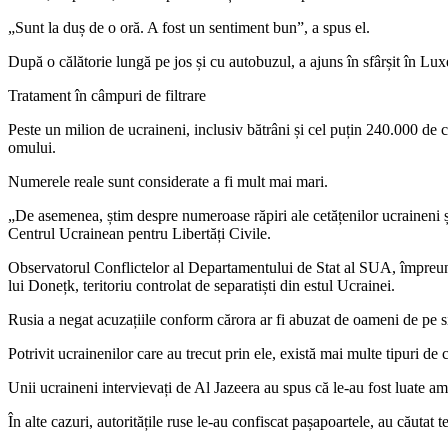
„Sunt la duș de o oră. A fost un sentiment bun”, a spus el.
După o călătorie lungă pe jos și cu autobuzul, a ajuns în sfârșit în L
Tratament în câmpuri de filtrare
Peste un milion de ucraineni, inclusiv bătrâni și cel puțin 240.000 de co
omului.
Numerele reale sunt considerate a fi mult mai mari.
„De asemenea, știm despre numeroase răpiri ale cetățenilor ucraineni ș
Centrul Ucrainean pentru Libertăți Civile.
Observatorul Conflictelor al Departamentului de Stat al SUA, împreună c
lui Donețk, teritoriu controlat de separatiști din estul Ucrainei.
Rusia a negat acuzațiile conform cărora ar fi abuzat de oameni de pe si
Potrivit ucrainenilor care au trecut prin ele, există mai multe tipuri de
Unii ucraineni intervievați de Al Jazeera au spus că le-au fost luate ampr
În alte cazuri, autoritățile ruse le-au confiscat pașapoartele, au căutat 