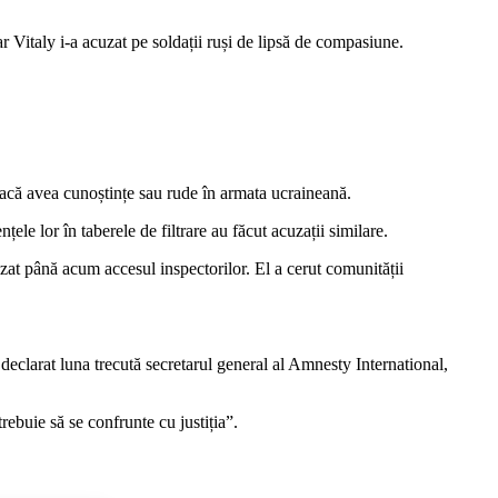
dar Vitaly i-a acuzat pe soldații ruși de lipsă de compasiune.
 dacă avea cunoștințe sau rude în armata ucraineană.
ele lor în taberele de filtrare au făcut acuzații similare.
uzat până acum accesul inspectorilor. El a cerut comunității
 declarat luna trecută secretarul general al Amnesty International,
trebuie să se confrunte cu justiția”.