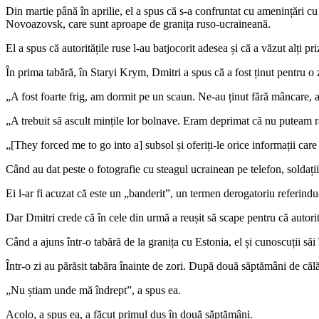
Din martie până în aprilie, el a spus că s-a confruntat cu amenințări c
Novoazovsk, care sunt aproape de granița ruso-ucraineană.
El a spus că autoritățile ruse l-au batjocorit adesea și că a văzut alți priz
În prima tabără, în Staryi Krym, Dmitri a spus că a fost ținut pentru o zi
„A fost foarte frig, am dormit pe un scaun. Ne-au ținut fără mâncare, ap
„A trebuit să ascult mințile lor bolnave. Eram deprimat că nu puteam 
„[They forced me to go into a] subsol și oferiți-le orice informații care 
Când au dat peste o fotografie cu steagul ucrainean pe telefon, soldații 
Ei l-ar fi acuzat că este un „banderit”, un termen derogatoriu referind
Dar Dmitri crede că în cele din urmă a reușit să scape pentru că autori
Când a ajuns într-o tabără de la granița cu Estonia, el și cunoscuții săi
Într-o zi au părăsit tabăra înainte de zori. După două săptămâni de călăt
„Nu știam unde mă îndrept”, a spus ea.
Acolo, a spus ea, a făcut primul duș în două săptămâni.