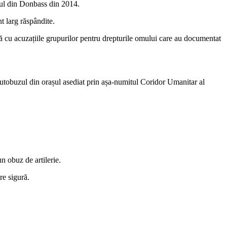
ctul din Donbass din 2014.
nt larg răspândite.
nță cu acuzațiile grupurilor pentru drepturile omului care au documentat
 autobuzul din orașul asediat prin așa-numitul Coridor Umanitar al
n obuz de artilerie.
re sigură.