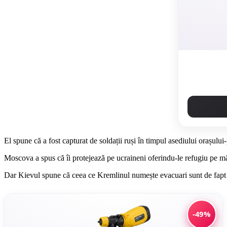
El spune că a fost capturat de soldații ruși în timpul asediului orașului-p
Moscova a spus că îi protejează pe ucraineni oferindu-le refugiu pe măsu
Dar Kievul spune că ceea ce Kremlinul numește evacuari sunt de fapt d
-49%