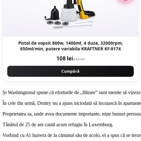
Pistol de vopsit 800w, 1400ml, 4 duze, 32000rpm,
650ml/min, putere variabila KRAFTNER KF-9174
108 lei
213 lei
Cumpără
Și Washingtonul spune că eforturile de „filtrare” sunt menite să vizeze 
În cele din urmă, Dmitry nu a ajuns niciodată să locuiască în apartame
Proprietatea sa, unde avea documente importante, niște bunuri personal
Tânărul de 25 de ani caută acum refugiu în Luxemburg.
Vorbind cu Al Jazeera de la căminul său de acolo, el a spus că se trezeș