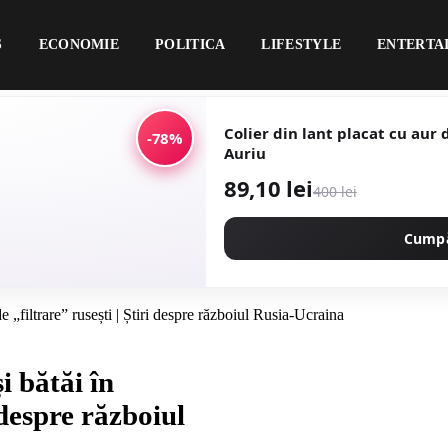
S
ECONOMIE
POLITICA
LIFESTYLE
ENTERTA
Colier din lant placat cu aur 
-78%
Auriu
89,10 lei
400 lei
Cump
e „filtrare” rusești | Știri despre războiul Rusia-Ucraina
i bătăi în
 despre războiul