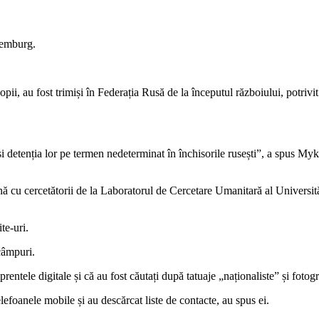
uxemburg.
pii, au fost trimiși în Federația Rusă de la începutul războiului, potrivit
i detenția lor pe termen nedeterminat în închisorile rusești”, a spus My
u cercetătorii de la Laboratorul de Cercetare Umanitară al Universității 
te-uri.
 câmpuri.
entele digitale și că au fost căutați după tatuaje „naționaliste” și fotogra
telefoanele mobile și au descărcat liste de contacte, au spus ei.