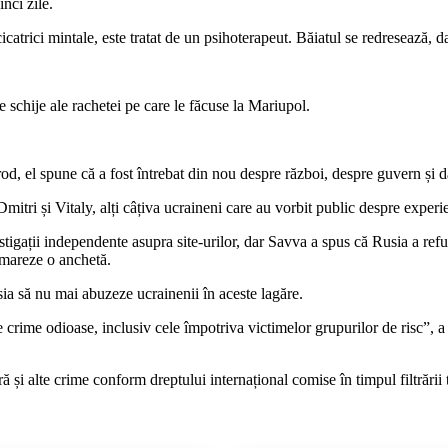
nci zile.
 cicatrici mintale, este tratat de un psihoterapeut. Băiatul se redresează, 
de schije ale rachetei pe care le făcuse la Mariupol.
rod, el spune că a fost întrebat din nou despre război, despre guvern și
itri și Vitaly, alți câțiva ucraineni care au vorbit public despre experienț
stigații independente asupra site-urilor, dar Savva a spus că Rusia a ref
demareze o anchetă.
ia să nu mai abuzeze ucrainenii în aceste lagăre.
te crime odioase, inclusiv cele împotriva victimelor grupurilor de risc”, a
ră și alte crime conform dreptului internațional comise în timpul filtrării 