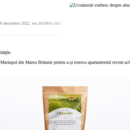
06 decembrie 2022, ora 16:03
64 citiri
tățile.
a Mariupol din Marea Britanie pentru a-și renova apartamentul recent ach