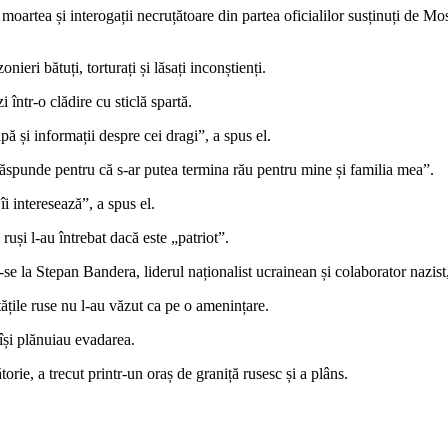
u moartea și interogații necruțătoare din partea oficialilor susținuți d
onieri bătuți, torturați și lăsați inconștienți.
 într-o clădire cu sticlă spartă.
ă și informații despre cei dragi”, a spus el.
răspunde pentru că s-ar putea termina rău pentru mine și familia mea”.
îi interesează”, a spus el.
ruși l-au întrebat dacă este „patriot”.
u-se la Stepan Bandera, liderul naționalist ucrainean și colaborator nazi
tățile ruse nu l-au văzut ca pe o amenințare.
 își plănuiau evadarea.
orie, a trecut printr-un oraș de graniță rusesc și a plâns.