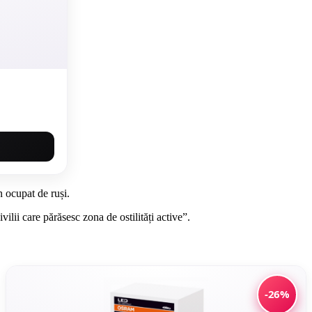
an ocupat de ruși.
ilii care părăsesc zona de ostilități active”.
-26%