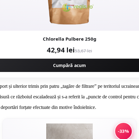
Chlorella Pulbere 250g
42,94 lei
53,67 lei
Cumpără acum
ort și ulterior trimis prin patru „tagăre de filtrare” pe teritoriul ucraine
ră ce războiul escaladează și s-a referit la „puncte de control pentru civ
eportări forțate efectuate din motive îndoielnice.
-33%