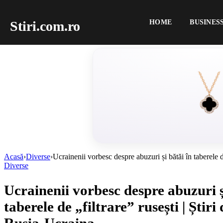
Stiri.com.ro
HOME
BUSINES
Acasă
›
Diverse
›
Ucrainenii vorbesc despre abuzuri și bătăi în taberele d
Diverse
Ucrainenii vorbesc despre abuzuri ș
taberele de „filtrare” rusești | Știri
Rusia-Ucraina