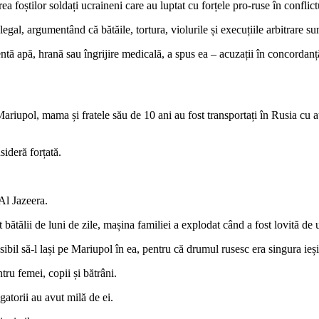
a foștilor soldați ucraineni care au luptat cu forțele pro-ruse în confli
legal, argumentând că bătăile, tortura, violurile și execuțiile arbitrare su
ientă apă, hrană sau îngrijire medicală, a spus ea – acuzații în concorda
Mariupol, mama și fratele său de 10 ani au fost transportați în Rusia cu
ideră forțată.
Al Jazeera.
tălii de luni de zile, mașina familiei a explodat când a fost lovită de u
osibil să-l lași pe Mariupol în ea, pentru că drumul rusesc era singura ieși
tru femei, copii și bătrâni.
gatorii au avut milă de ei.