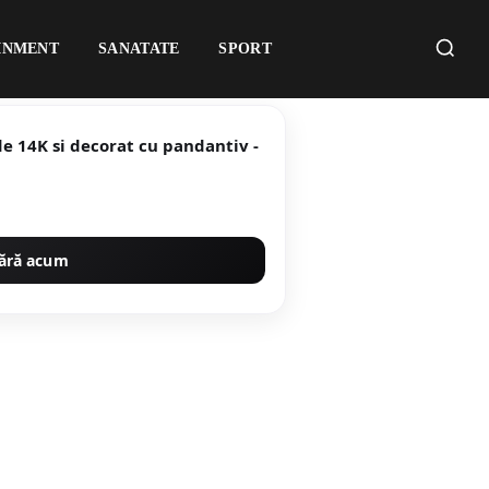
INMENT
SANATATE
SPORT
de 14K si decorat cu pandantiv -
ără acum