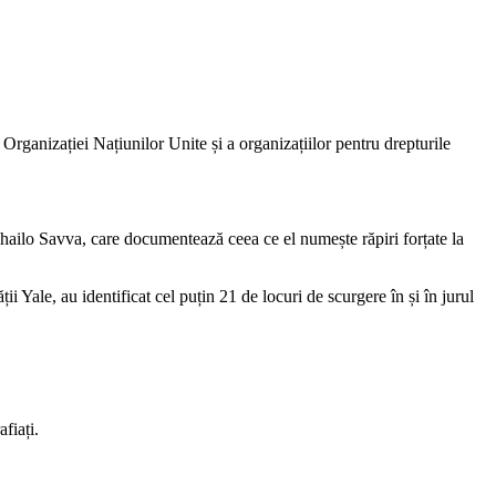
 Organizației Națiunilor Unite și a organizațiilor pentru drepturile
khailo Savva, care documentează ceea ce el numește răpiri forțate la
Yale, au identificat cel puțin 21 de locuri de scurgere în și în jurul
fiați.