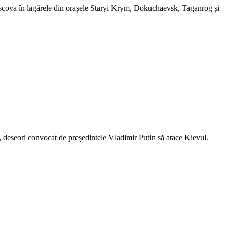
e Moscova în lagărele din orașele Staryi Krym, Dokuchaevsk, Taganrog și
st, deseori convocat de președintele Vladimir Putin să atace Kievul.