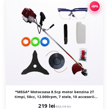
-49%
*MEGA* Motocoasa 8.5cp motor benzina 2T
timpi, 58cc, 12.000rpm, 7 stele, 10 accesorii
incluse, Easy Start, CAMPION PREFESIONAL
219 lei
CMP1546
432,14 lei