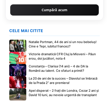
Cumpără acum
CELE MAI CITITE
Natalie Portman, 44 de ani si un nou bebeluș!
Cine e Tepr, iubitul francez?
Victorie dramatică CFR Cluj la Mioveni – Păun
erou, doi jucători, nota 4
Constanța – Clarisa (14 ani) – 4 de DA la
Românii au talent. Ce sfaturi a primit?
La 20 de ani de la succes – Diavolul se îmbracă
de la Prada 2” are premiera!
Apel disperat – 2 frați din Londra, Cezar 2 ani și
David 10 luni, au nevoie urgentă de transplant