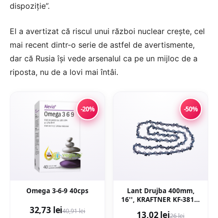
dispoziție”.
El a avertizat că riscul unui război nuclear crește, cel
mai recent dintr-o serie de astfel de avertismente,
dar că Rusia își vede arsenalul ca pe un mijloc de a
riposta, nu de a lovi mai întâi.
-20%
-50%
Omega 3-6-9 40cps
Lant Drujba 400mm,
16'', KRAFTNER KF-3817,
32 dinti, 64 pinteni, pas
32,73 lei
40,91 lei
13,02 lei
26 lei
0.325 motofierastrau