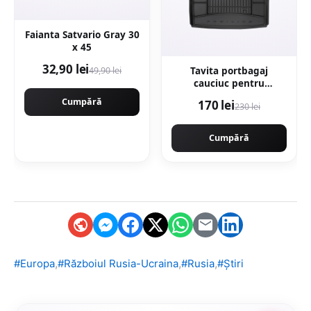
Faianta Satvario Gray 30
x 45
32,90 lei
49,90 lei
Tavita portbagaj
cauciuc pentru
Mercedes Gle (V167)
Cumpără
170 lei
230 lei
Suv 10.18-
Cumpără
,
,
,
#Europa
#Războiul Rusia-Ucraina
#Rusia
#Știri