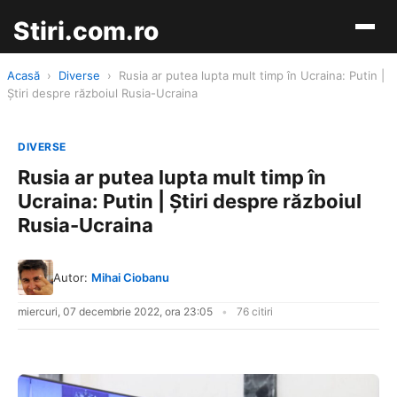
Stiri.com.ro
Acasă
›
Diverse
›
Rusia ar putea lupta mult timp în Ucraina: Putin |
Știri despre războiul Rusia-Ucraina
DIVERSE
Rusia ar putea lupta mult timp în
Ucraina: Putin | Știri despre războiul
Rusia-Ucraina
Autor:
Mihai Ciobanu
miercuri, 07 decembrie 2022, ora 23:05
76 citiri