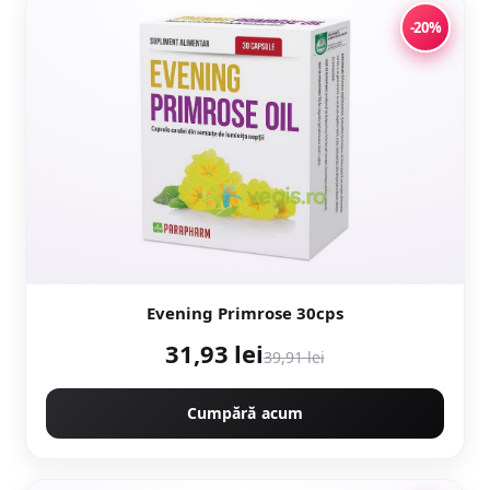
-20%
Evening Primrose 30cps
31,93 lei
39,91 lei
Cumpără acum