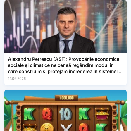
Alexandru Petrescu (ASF): Provocările economice,
sociale și climatice ne cer să regândim modul în
care construim și protejăm încrederea în sistemele
financiare.
11.06.2026