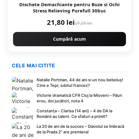
Dischete Demachiante pentru Buze si Ochi
Stress Relieving Purefull 30buc
21,80 lei
27,25 lei
Cumpără acum
CELE MAI CITITE
Natalie Portman, 44 de ani si un nou bebeluș!
Cine e Tepr, iubitul francez?
Victorie dramatică CFR Cluj la Mioveni – Păun
erou, doi jucători, nota 4
Constanța – Clarisa (14 ani) – 4 de DA la
Românii au talent. Ce sfaturi a primit?
La 20 de ani de la succes – Diavolul se îmbracă
de la Prada 2” are premiera!