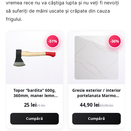
vremea rece nu va câștiga lupta și nu veți fi nevoiți
să suferiți de mâini uscate și crăpate din cauza
frigului.
-51%
-36%
Topor "bardita" 600g,
Gresie exterior / interior
360mm, maner lemn,
portelanata Marmo
forjat profesional, Craft-
Gold 59 5 x 119 5 cm
25 lei
44,90 lei
51 lei
69,90 lei
Tec MX435
lucioasa rectificata tip
marmura
Cumpără
Cumpără