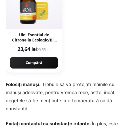
Ulei Esential de
Citronella Ecologic/Bio
10ml
23,64 lei
29,55 lei
Cumpără
Folosiți mănuși.
Trebuie să vă protejați mâinile cu
mănuși adecvate, pentru vremea rece, astfel încât
degetele să fie menținute la o temperatură caldă
constantă.
Evitați contactul cu substanțe iritante.
În plus, este