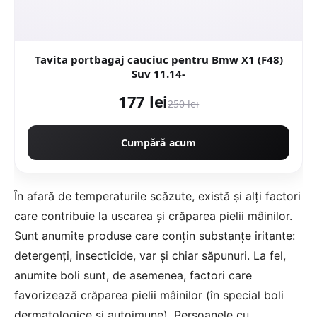
Tavita portbagaj cauciuc pentru Bmw X1 (F48)
Suv 11.14-
177 lei
250 lei
Cumpără acum
În afară de temperaturile scăzute, există și alți factori
care contribuie la uscarea și crăparea pielii mâinilor.
Sunt anumite produse care conțin substanțe iritante:
detergenți, insecticide, var și chiar săpunuri. La fel,
anumite boli sunt, de asemenea, factori care
favorizează crăparea pielii mâinilor (în special boli
dermatologice și autoimune). Persoanele cu