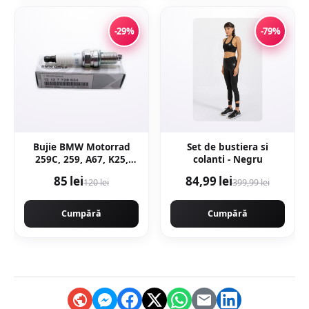
-29%
-79%
Bujie BMW Motorrad
Set de bustiera si
259C, 259, A67, K25,
colanti - Negru
K26, K27, K28, K29, K30,
85 lei
84,99 lei
120 lei
399,99 lei
R21, R22, R28
Cumpără
Cumpără