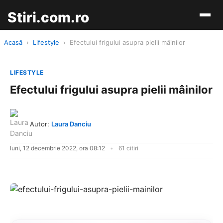
Stiri.com.ro
Acasă
›
Lifestyle
›
Efectului frigului asupra pielii mâinilor
LIFESTYLE
Efectului frigului asupra pielii mâinilor
Autor:
Laura Danciu
luni, 12 decembrie 2022, ora 08:12
61 citiri