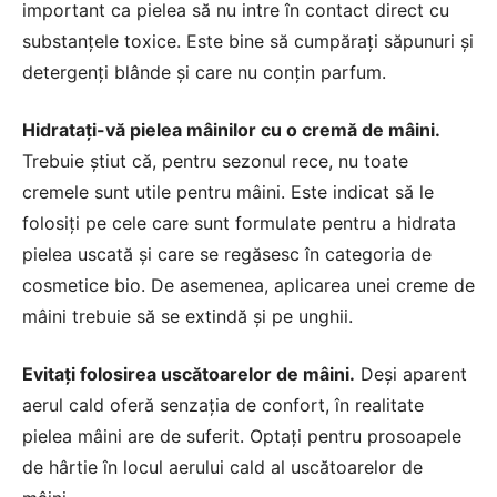
important ca pielea să nu intre în contact direct cu
substanțele toxice. Este bine să cumpărați săpunuri și
detergenți blânde și care nu conțin parfum.
Hidratați-vă pielea mâinilor cu o cremă de mâini.
Trebuie știut că, pentru sezonul rece, nu toate
cremele sunt utile pentru mâini. Este indicat să le
folosiți pe cele care sunt formulate pentru a hidrata
pielea uscată și care se regăsesc în categoria de
cosmetice bio
. De asemenea, aplicarea unei
creme de
mâini
trebuie să se extindă și pe unghii.
Evitați folosirea uscătoarelor de mâini.
Deși aparent
aerul cald oferă senzația de confort, în realitate
pielea mâini are de suferit. Optați pentru prosoapele
de hârtie în locul aerului cald al uscătoarelor de