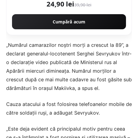
24,90 lei
39,90 lei
Cumpără acum
„Numărul camarazilor noștri morți a crescut la 89”, a
declarat generalul-locotenent Serghei Sevryukov într-
o declarație video publicată de Ministerul rus al
Apărării miercuri dimineața. Numărul morților a
crescut după ce mai multe cadavre au fost găsite sub
dărâmături în orașul Makiivka, a spus el.
Cauza atacului a fost folosirea telefoanelor mobile de
către soldații ruși, a adăugat Sevryukov.
„Este deja evident că principalul motiv pentru ceea
ce s-a întâmplat a fost pornirea și utilizarea masivă –