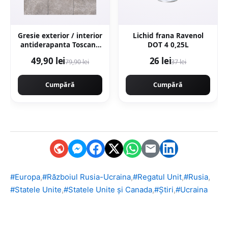
Gresie exterior / interior
Lichid frana Ravenol
antiderapanta Toscana
DOT 4 0,25L
Grey 60 x 60 cm mata
49,90 lei
26 lei
79,90 lei
37 lei
portelanata rectificata
tip piatra naturala
Cumpără
Cumpără
,
,
,
,
#Europa
#Războiul Rusia-Ucraina
#Regatul Unit
#Rusia
,
,
,
#Statele Unite
#Statele Unite și Canada
#Știri
#Ucraina