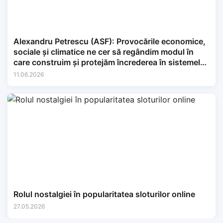
Alexandru Petrescu (ASF): Provocările economice,
sociale și climatice ne cer să regândim modul în
care construim și protejăm încrederea în sistemele
financiare.
11.06.2026
Rolul nostalgiei în popularitatea sloturilor online
27.05.2026