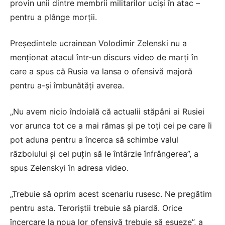
provin unii dintre membrii militarilor uciși în atac –
pentru a plânge morții.
Președintele ucrainean Volodimir Zelenski nu a
menționat atacul într-un discurs video de marți în
care a spus că Rusia va lansa o ofensivă majoră
pentru a-și îmbunătăți averea.
„Nu avem nicio îndoială că actualii stăpâni ai Rusiei
vor arunca tot ce a mai rămas și pe toți cei pe care îi
pot aduna pentru a încerca să schimbe valul
războiului și cel puțin să le întârzie înfrângerea”, a
spus Zelenskyi în adresa video.
„Trebuie să oprim acest scenariu rusesc. Ne pregătim
pentru asta. Teroriştii trebuie să piardă. Orice
încercare la noua lor ofensivă trebuie să eșueze”, a