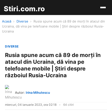
Stiri.com.ro
Acasă
›
Diverse
›
Rusia spune acum că 89 de morți în atacul din
Ucraina, dă vina pe telefoane mobile | Știri despre războiul Rusia-
Ucraina
DIVERSE
Rusia spune acum că 89 de morți în
atacul din Ucraina, dă vina pe
telefoane mobile | Știri despre
războiul Rusia-Ucraina
Autor:
Irina Mihutescu
miercuri, 04 ianuarie 2023, ora 02:18
64 citiri