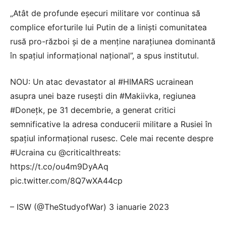
„Atât de profunde eșecuri militare vor continua să
complice eforturile lui Putin de a liniști comunitatea
rusă pro-război și de a menține narațiunea dominantă
în spațiul informațional național”, a spus institutul.
NOU: Un atac devastator al #HIMARS ucrainean
asupra unei baze rusești din #Makiivka, regiunea
#Donețk, pe 31 decembrie, a generat critici
semnificative la adresa conducerii militare a Rusiei în
spațiul informațional rusesc. Cele mai recente despre
#Ucraina cu @criticalthreats:
https://t.co/ou4m9DyAAq
pic.twitter.com/8Q7wXA44cp
– ISW (@TheStudyofWar) 3 ianuarie 2023