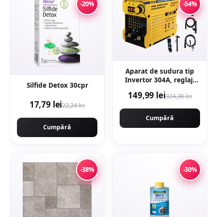
-20%
-54%
Aparat de sudura tip
Invertor 304A, reglaj,
Silfide Detox 30cpr
afisaj digital, ventilat,
149,99 lei
324,36 lei
1.6-4mm, Next
17,79 lei
22,24 lei
Generation - URAL
MASH PROFESSIONAL
Cumpără
CMP1694
Cumpără
-38%
-30%