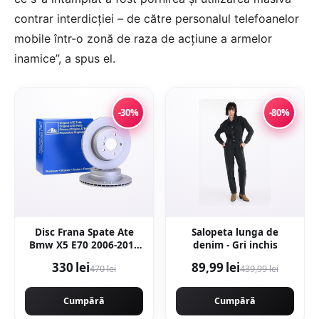
contrar interdicției – de către personalul telefoanelor
mobile într-o zonă de raza de acțiune a armelor
inamice”, a spus el.
-30%
-80%
Disc Frana Spate Ate
Salopeta lunga de
Bmw X5 E70 2006-2013
denim - Gri inchis
24.0120-0206.1
330 lei
89,99 lei
470 lei
439,99 lei
Cumpără
Cumpără