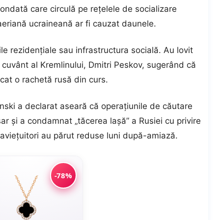
fondată care circulă pe rețelele de socializare
eriană ucraineană ar fi cauzat daunele.
le rezidențiale sau infrastructura socială. Au lovit
de cuvânt al Kremlinului, Dmitri Peskov, sugerând că
cat o rachetă rusă din curs.
nski a declarat aseară că operațiunile de căutare
sar și a condamnat „tăcerea lașă” a Rusiei cu privire
praviețuitori au părut reduse luni după-amiază.
-78%