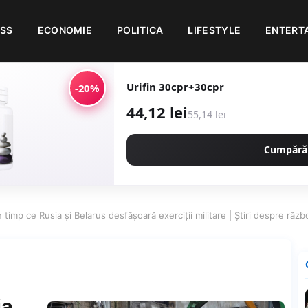
ESS
ECONOMIE
POLITICA
LIFESTYLE
ENTERT
Urifin 30cpr+30cpr
-20%
44,12 lei
55,14 lei
Cumpără
n timp ce Rusia și Belarus desfășoară exerciții militare | Știri despre răz
ia