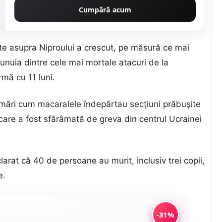
Cumpără acum
ete asupra Niproului a crescut, pe măsură ce mai
nuia dintre cele mai mortale atacuri de la
rmă cu 11 luni.
urmări cum macaralele îndepărtau secțiuni prăbușite
ic, care a fost sfărâmată de greva din centrul Ucrainei
arat că 40 de persoane au murit, inclusiv trei copii,
e.
-31%