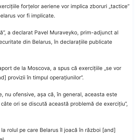
ercițiile forțelor aeriene vor implica zboruri „tactice”
larus vor fi implicate.
vă”, a declarat Pavel Muraveyko, prim-adjunct al
ecuritate din Belarus, în declarațiile publicate
aport de la Moscova, a spus că exercițiile „se vor
] provizii în timpul operațiunilor”.
e, nu ofensive, așa că, în general, aceasta este
 câte ori se discută această problemă de exercițiu”,
la rolul pe care Belarus îl joacă în război [and]
el.