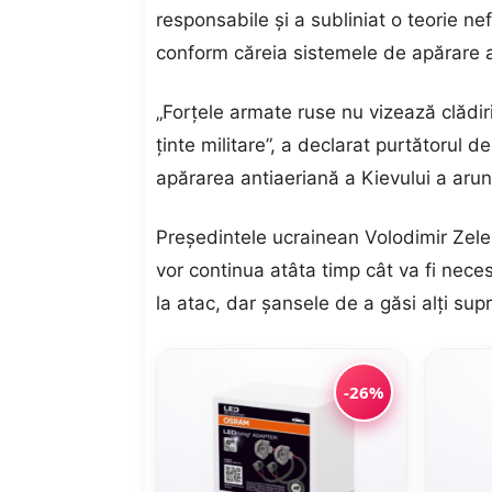
responsabile și a subliniat o teorie ne
conform căreia sistemele de apărare a
„Forțele armate ruse nu vizează clădiri
ținte militare”, a declarat purtătorul 
apărarea antiaeriană a Kievului a arun
Președintele ucrainean Volodimir Zele
vor continua atâta timp cât va fi nece
la atac, dar șansele de a găsi alți su
-26%