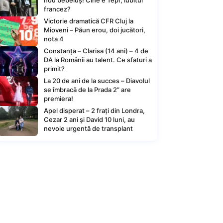
nou bebeluș! Cine e Tepr, iubitul
francez?
Victorie dramatică CFR Cluj la
Mioveni – Păun erou, doi jucători,
nota 4
Constanța – Clarisa (14 ani) – 4 de
DA la Românii au talent. Ce sfaturi a
primit?
La 20 de ani de la succes – Diavolul
se îmbracă de la Prada 2” are
premiera!
Apel disperat – 2 frați din Londra,
Cezar 2 ani și David 10 luni, au
nevoie urgentă de transplant