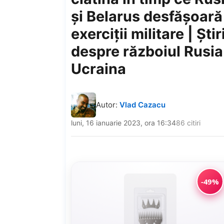
și Belarus desfășoară
exerciții militare | Știr
despre războiul Rusia
Ucraina
Autor:
Vlad Cazacu
luni, 16 ianuarie 2023, ora 16:34
86 citiri
-49%