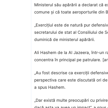
Ministerul său apărării a declarat că ex
comune și că toate aeroporturile din Be
„Exercițiul este de natură pur defensi
secretarului de stat al Consiliului de S
duminică de ministerul apărării.
Ali Hashem de la Al Jazeera, într-un r
concentra în principal pe patrulare. [and
„Au fost descrise ca exerciții defensiv
perspectiva care este discutată ori de
a spus Hashem.
„Dar există multe preocupări cu privire 
dacă asta va avea un impact”, a spus 