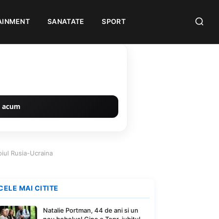
AINMENT
SANATATE
SPORT
 acum
boiul Rusia-Ucraina
CELE MAI CITITE
Natalie Portman, 44 de ani si un