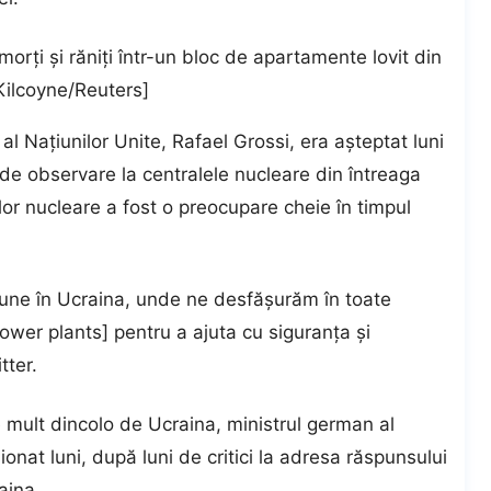
orți și răniți într-un bloc de apartamente lovit din
Kilcoyne/Reuters]
al Națiunilor Unite, Rafael Grossi, era așteptat luni
de observare la centralele nucleare din întreaga
ilor nucleare a fost o preocupare cheie în timpul
ne în Ucraina, unde ne desfășurăm în toate
power plants] pentru a ajuta cu siguranța și
tter.
e mult dincolo de Ucraina, ministrul german al
onat luni, după luni de critici la adresa răspunsului
aina.