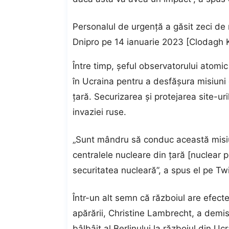
Personalul de urgență a găsit zeci de m
Dnipro pe 14 ianuarie 2023 [Clodagh 
Între timp, șeful observatorului atomic 
în Ucraina pentru a desfășura misiuni 
țară. Securizarea și protejarea site-ur
invaziei ruse.
„Sunt mândru să conduc această misiu
centralele nucleare din țară [nuclear 
securitatea nucleară”, a spus el pe Twi
Într-un alt semn că războiul are efect
apărării, Christine Lambrecht, a demisi
bâlbâit al Berlinului la războiul din Ucr