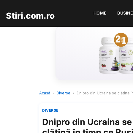
HOME
BUSIN
Stiri.com.ro
Acasă
›
Diverse
›
Dnipro din Ucraina se clătină î
DIVERSE
Dnipro din Ucraina se
clătină în timp ce Rus