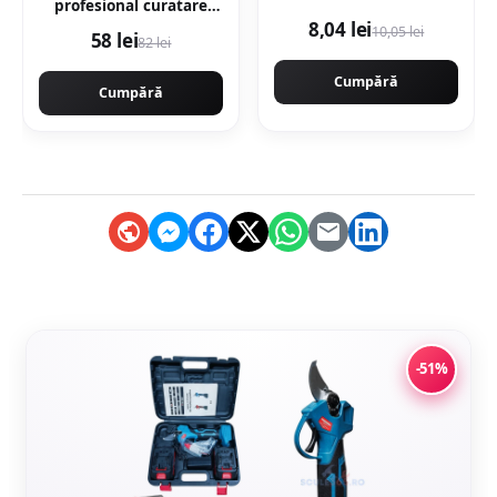
profesional curatare
motor engine flush -
8,04 lei
10,05 lei
58 lei
82 lei
300ML
Cumpără
Cumpără
-51%