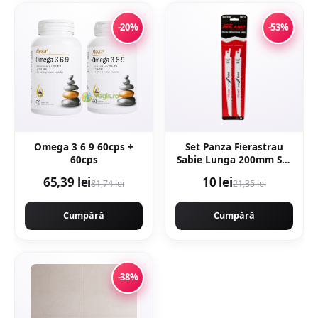
-20%
-53%
Omega 3 6 9 60cps +
Set Panza Fierastrau
60cps
Sabie Lunga 200mm Set
2 buc Metal
65,39 lei
10 lei
81,74 lei
21,35 lei
Cumpără
Cumpără
-38%