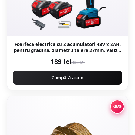
Foarfeca electrica cu 2 acumulatori 48V x 8AH,
pentru gradina, diametru taiere 27mm, Valiza,
profesional e-XPERT ORIGINAL Protools
189 lei
CMP1612
388 lei
Cumpără acum
-36%