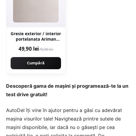
Gresie exterior / interior
portelanata Ariman
Bone 60 x 60 cm mata
49,90 lei
79,90 lei
rectificata aspect
ciment
Cumpără
Descoperă gama de mașini și programează-te la un
test drive gratuit!
AutoDel îți vine în ajutor pentru a găsi cu adevărat
mașina visurilor tale! Navighează printre sutele de
mașini disponibile, iar dacă nu o găsești pe cea
potrivită ție, o poți solicita la comandă. De