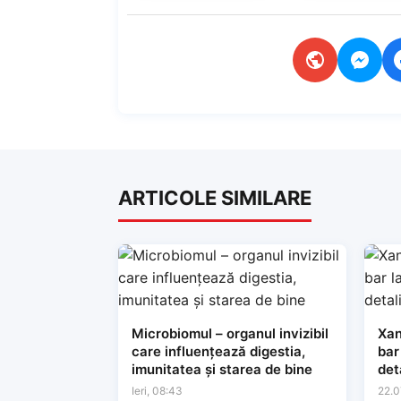
ARTICOLE SIMILARE
Microbiomul – organul invizibil
Xan
care influențează digestia,
bar
imunitatea și starea de bine
det
Ieri, 08:43
22.0