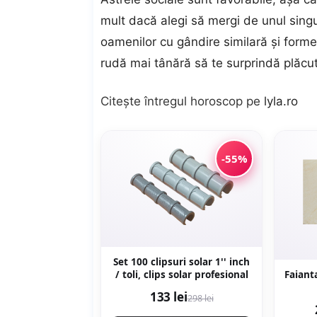
mult dacă alegi să mergi de unul singu
oamenilor cu gândire similară și forme
rudă mai tânără să te surprindă plăcut
Citește întregul
horoscop
pe
lyla.ro
-55%
Set 100 clipsuri solar 1'' inch
/ toli, clips solar profesional
Faiant
133 lei
298 lei