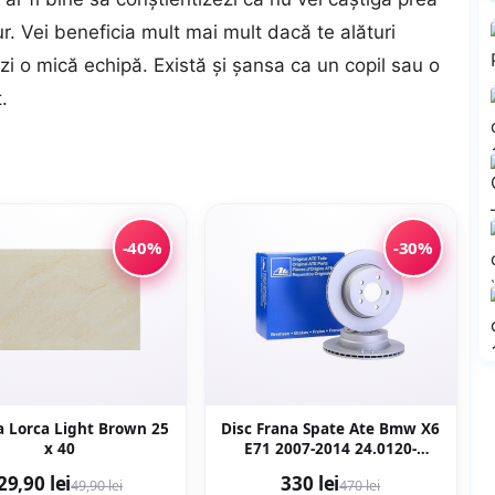
r. Vei beneficia mult mai mult dacă te alături
zi o mică echipă. Există și șansa ca un copil sau o
.
-40%
-30%
a Lorca Light Brown 25
Disc Frana Spate Ate Bmw X6
x 40
E71 2007-2014 24.0120-
0206.1
29,90 lei
330 lei
49,90 lei
470 lei