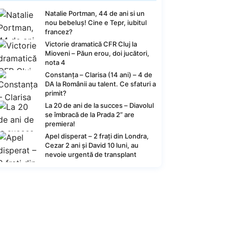
Natalie Portman, 44 de ani si un
nou bebeluș! Cine e Tepr, iubitul
francez?
Victorie dramatică CFR Cluj la
Mioveni – Păun erou, doi jucători,
nota 4
Constanța – Clarisa (14 ani) – 4 de
DA la Românii au talent. Ce sfaturi a
primit?
La 20 de ani de la succes – Diavolul
se îmbracă de la Prada 2” are
premiera!
Apel disperat – 2 frați din Londra,
Cezar 2 ani și David 10 luni, au
nevoie urgentă de transplant