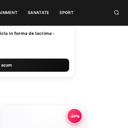
AINMENT
SANATATE
SPORT
icla in forma de lacrima -
 acum
-39%