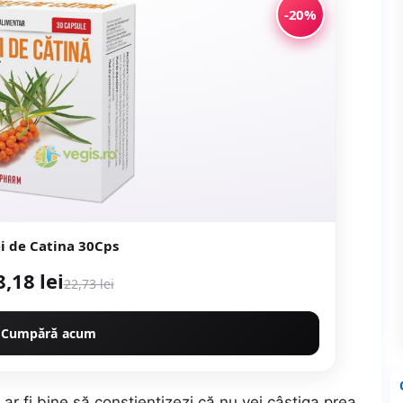
-20%
i de Catina 30Cps
8,18 lei
22,73 lei
Cumpără acum
 ar fi bine să conștientizezi că nu vei câștiga prea