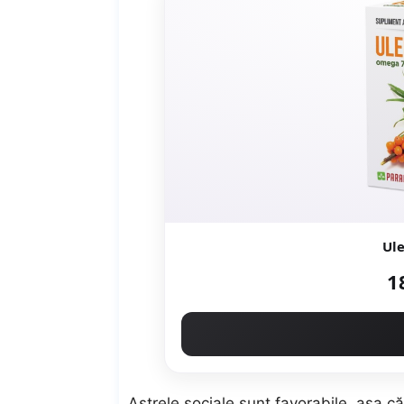
Ule
1
Astrele sociale sunt favorabile, așa că