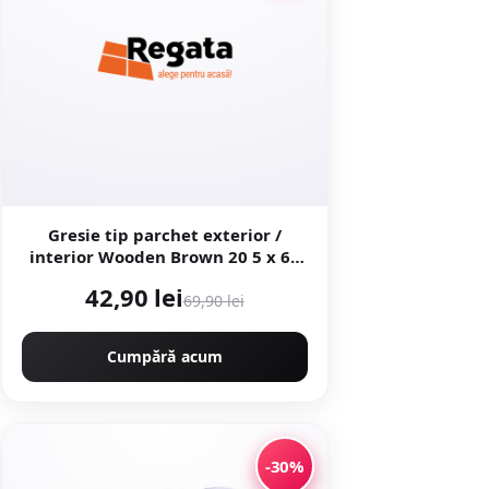
Gresie tip parchet exterior /
interior Wooden Brown 20 5 x 60
cm mata portelanata
42,90 lei
antiderapanta
69,90 lei
Cumpără acum
-30%