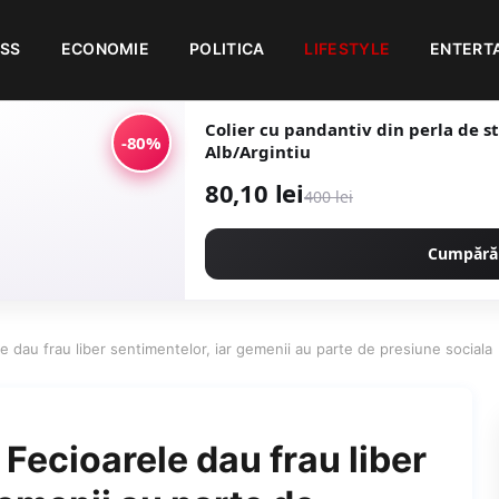
ESS
ECONOMIE
POLITICA
LIFESTYLE
ENTERT
Colier cu pandantiv din perla de st
-80%
Alb/Argintiu
80,10 lei
400 lei
Cumpără
 dau frau liber sentimentelor, iar gemenii au parte de presiune sociala
Fecioarele dau frau liber