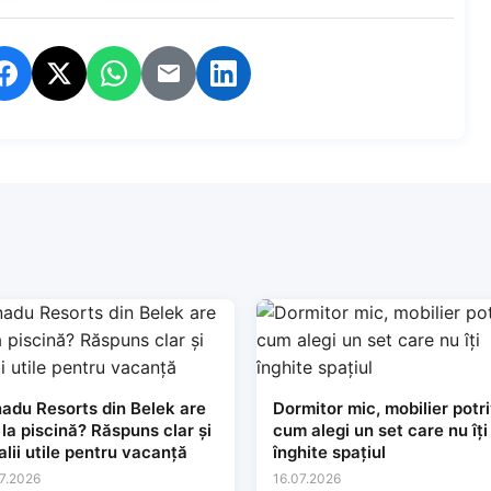
adu Resorts din Belek are
Dormitor mic, mobilier potri
 la piscină? Răspuns clar și
cum alegi un set care nu îți
alii utile pentru vacanță
înghite spațiul
7.2026
16.07.2026