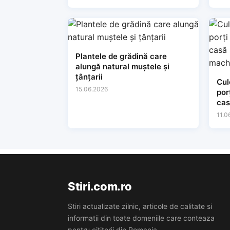
Plantele de grădină care
alungă natural muștele și
țânțarii
Cul
15.06.2026
por
cas
mac
11.0
Stiri.com.ro
Stiri actualizate zilnic, articole de calitate si
informatii din toate domeniile care conteaza
pentru cititorii din Romania.