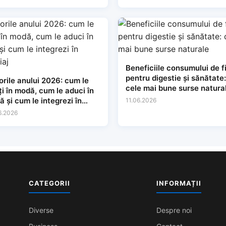
Beneficiile consumului de f
pentru digestie și sănătate:
orile anului 2026: cum le
cele mai bune surse natura
ți în modă, cum le aduci în
ă și cum le integrezi în
11.06.2026
hiaj
6.2026
CATEGORII
INFORMAȚII
Diverse
Despre noi