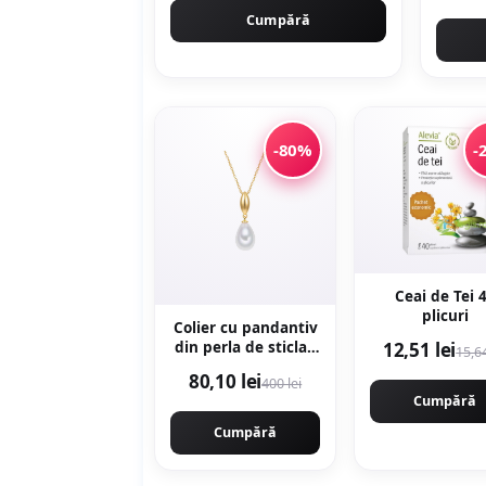
Cumpără
-80%
-
Ceai de Tei 
plicuri
Colier cu pandantiv
12,51 lei
din perla de sticla -
15,64
Alb/Auriu
80,10 lei
400 lei
Cumpără
Cumpără