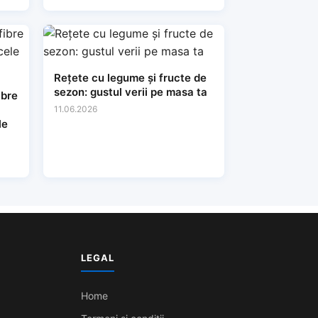
Rețete cu legume și fructe de
sezon: gustul verii pe masa ta
ibre
11.06.2026
le
LEGAL
Home